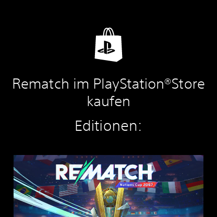
Rematch im PlayStation®Store
kaufen
Editionen:
R
E
M
A
T
C
H