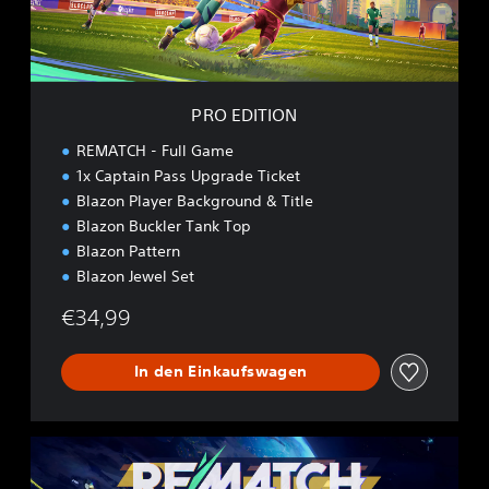
O
N
PRO EDITION
REMATCH - Full Game
1x Captain Pass Upgrade Ticket
Blazon Player Background & Title
Blazon Buckler Tank Top
Blazon Pattern
Blazon Jewel Set
€34,99
In den Einkaufswagen
E
L
I