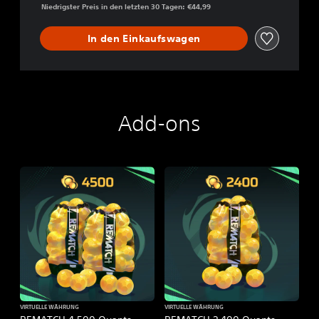
Niedrigster Preis in den letzten 30 Tagen: €44,99
In den Einkaufswagen
Add-ons
VIRTUELLE WÄHRUNG
VIRTUELLE WÄHRUNG