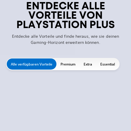
ENTDECKE ALLE
VORTEILE VON
PLAYSTATION PLUS
Entdecke alle Vorteile und finde heraus, wie sie deinen
Gaming-Horizont erweitern können.
Alle verfügbaren Vorteile
Premium
Extra
Essential
P
M
K
S
O
P
C
S
U
E
E
C
S
P
M
K
S
O
P
C
S
U
E
E
C
S
l
o
l
p
n
S
l
o
b
x
x
l
h
l
o
l
p
n
S
l
o
b
x
x
l
h
a
n
a
i
l
5
o
n
i
k
k
o
a
a
n
a
i
l
5
o
n
i
k
k
o
a
E
E
G
T
S
S
S
S
S
P
E
S
L
E
E
G
T
S
S
S
S
S
P
E
S
L
y
a
s
e
i
-
u
y
s
l
l
u
r
y
a
s
e
i
-
u
y
s
l
l
u
r
r
r
e
e
c
t
t
i
p
a
r
i
a
r
r
e
e
c
t
t
i
p
a
r
i
a
S
k
t
w
s
n
l
s
n
h
S
r
d
r
P
e
o
i
u
s
u
h
d
c
e
d
S
k
t
w
s
n
l
s
n
h
S
r
d
r
P
e
o
i
u
s
u
h
d
c
e
d
u
e
i
t
l
e
e
h
e
s
a
h
e
u
e
i
t
l
e
e
h
e
s
a
h
e
t
l
i
t
e
t
-
i
f
s
s
-
P
t
l
i
t
e
t
-
i
f
s
s
-
P
n
i
e
e
i
a
a
d
l
e
l
e
F
n
i
e
e
i
a
a
d
l
e
l
e
F
a
i
k
e
-
r
S
c
t
i
i
S
l
a
i
k
e
-
r
S
c
t
i
i
S
l
d
t
ß
S
e
m
m
i
e
d
t
r
r
d
t
ß
S
e
m
m
i
e
d
t
r
r
t
c
e
s
M
e
t
t
+
v
v
p
a
t
c
e
s
M
e
t
t
+
v
v
p
a