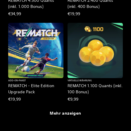
REMATCH 4.500 Quants
REMATCH 2.400 Quants
(inkl. 1.000 Bonus)
(inkl. 400 Bonus)
€34,99
€19,99
ADD-ON-PAKET
VIRTUELLE WÄHRUNG
REMATCH - Elite Edition
REMATCH 1.100 Quants (inkl.
Upgrade Pack
100 Bonus)
€19,99
€9,99
Mehr anzeigen