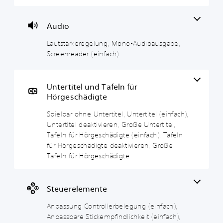
t
k
o
g
c
u
i
e
h
C
h
n
v
r
n
o
w
i
Audio
i
e
e
n
i
k
e
g
U
t
n
a
Lautstärkeregelung, Mono-Audioausgabe,
r
e
n
r
d
t
Screenreader (einfach)
e
l
t
o
i
i
n
u
e
l
g
o
n
r
l
k
n
T
Untertitel und Tafeln für
g
t
e
e
e
D
Hörgeschädigte
i
r
i
x
u
D
t
t
b
t
k
Spielbar ohne Untertitel, Untertitel (einfach),
u
i
a
e
e
(
k
Untertitel deaktivieren, Große Untertitel,
n
n
a
l
l
e
Tafeln für Hörgeschädigte (einfach), Tafeln
M
n
n
e
i
D
für Hörgeschädigte deaktivieren, Große
e
s
n
g
n
u
Tafeln für Hörgeschädigte
n
t
s
u
f
k
ü
i
t
a
n
a
s
n
d
n
g
c
u
t
i
Steuerelemente
n
(
h
n
e
e
s
d
e
)
r
L
Anpassung Controllerbelegung (einfach),
t
a
e
i
a
D
Anpassbare Stickempfindlichkeit (einfach),
o
u
s
u
n