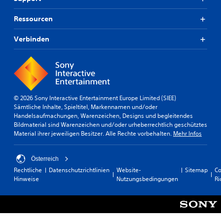
ü
s
h
z
ä
l
s
g
-
e
l
e
u
a
Ressourcen
o
n
t
n
b
i
d
.
U
d
e
e
t
Verbinden
n
a
s
r
u
t
A
u
o
T
n
e
n
f
e
e
g
r
H
i
p
x
s
t
U
n
t
a
i
ü
D
s
e
s
t
b
s
t
© 2026 Sony Interactive Entertainment Europe Limited (SIEE)
i
s
e
e
(
e
Sämtliche Inhalte, Spieltitel, Markennamen und/oder
n
b
l
H
l
Handelsaufmachungen, Warenzeichen, Designs und begleitendes
r
g
a
n
e
l
Bildmaterial sind Warenzeichen und/oder urheberrechtlich geschütztes
a
s
u
r
a
e
Material ihrer jeweiligen Besitzer. Alle Rechte vorbehalten.
Mehr Infos
b
i
r
e
d
n
e
c
f
S
s
,
v
h
ü
Österreich
-
d
t
e
t
r
u
a
r
Rechtliche
Datenschutzrichtlinien
Website-
Sitemap
Co
i
d
p
s
D
w
Hinweise
Nutzungsbedingungen
Ri
c
i
-
s
u
e
k
e
D
a
k
n
e
H
i
u
a
d
m
a
s
s
n
e
u
p