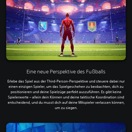
Eine neue Perspektive des Fußballs
Erlebe das Spiel aus der Third-Person-Perspektive und steuere dabei nur
einen einzigen Spieler, um das Spielgeschehen zu beobachten, dich zu
positionieren und deine Spielzüge perfekt auszuführen. Es gibt keine
Spielerwerte – allein dein Können und deine taktische Koordination sind
entscheidend, und du musst dich auf deine Mitspieler verlassen können,
um zu siegen.