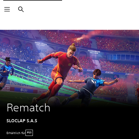
Suchen
Rematch
SLOCLAP S.A.S
Erhältlich für
PS5