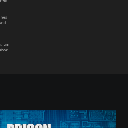
itik
ines
 und
n, um
nisse