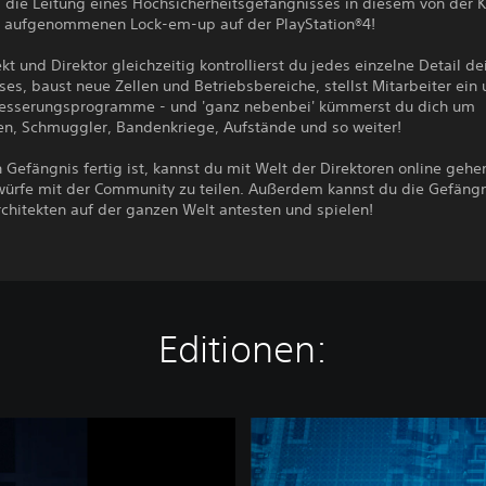
die Leitung eines Hochsicherheitsgefängnisses in diesem von der Kr
t aufgenommenen Lock-em-up auf der PlayStation®4!
ekt und Direktor gleichzeitig kontrollierst du jedes einzelne Detail de
es, baust neue Zellen und Betriebsbereiche, stellst Mitarbeiter ein
 Besserungsprogramme - und 'ganz nebenbei' kümmerst du dich um
en, Schmuggler, Bandenkriege, Aufstände und so weiter!
Gefängnis fertig ist, kannst du mit Welt der Direktoren online gehe
würfe mit der Community zu teilen. Außerdem kannst du die Gefäng
chitekten auf der ganzen Welt antesten und spielen!
Editionen:
P
r
i