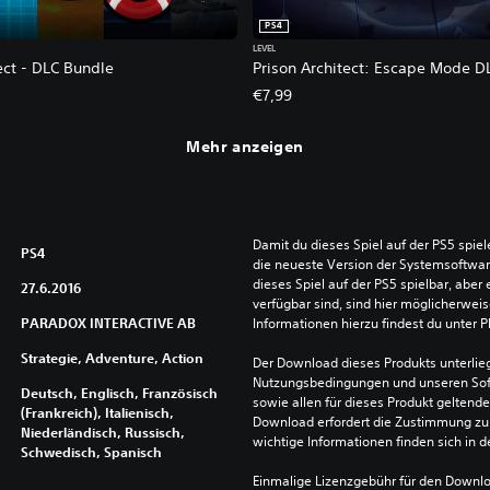
PS4
LEVEL
ect - DLC Bundle
Prison Architect: Escape Mode D
€7,99
Mehr anzeigen
Damit du dieses Spiel auf der PS5 spie
PS4
die neueste Version der Systemsoftware 
dieses Spiel auf der PS5 spielbar, aber 
27.6.2016
verfügbar sind, sind hier möglicherweis
PARADOX INTERACTIVE AB
Informationen hierzu findest du unter 
Strategie, Adventure, Action
Der Download dieses Produkts unterlieg
Nutzungsbedingungen und unseren So
Deutsch, Englisch, Französisch
sowie allen für dieses Produkt geltend
(Frankreich), Italienisch,
Download erfordert die Zustimmung zu 
Niederländisch, Russisch,
wichtige Informationen finden sich in
Schwedisch, Spanisch
Einmalige Lizenzgebühr für den Downlo