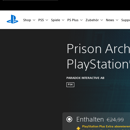
Shop
PS5
Spiele
PS Plus
Zubehör
News
Suppo
Prison Arch
PlayStation
PARADOX INTERACTIVE AB
PS4
Enthalten
€24,99
Preisnachla
PlayStation Plus Extra abonniere