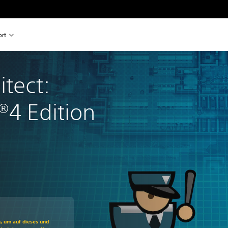
rt
itect: 
®4 Edition
ss gegenüber dem Originalpreis von €24,99
n, um auf dieses und