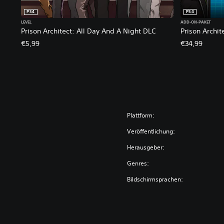
PS4
PS4
LEVEL
ADD-ON-PAKET
Prison Architect: All Day And A Night DLC
Prison Archit
€5,99
€34,99
Plattform:
Veröffentlichung:
Herausgeber:
Genres:
Bildschirmsprachen: