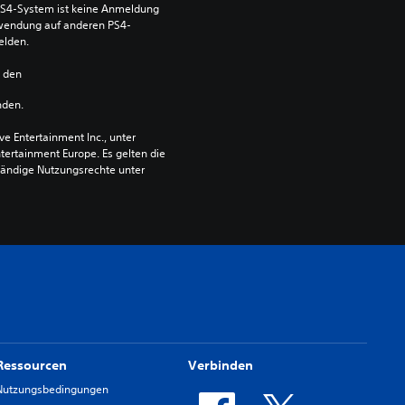
S4-System ist keine Anmeldung 
Verwendung auf anderen PS4-
elden.
n den 
nden.
 Entertainment Inc., unter 
ntertainment Europe. Es gelten die 
ändige Nutzungsrechte unter 
Ressourcen
Verbinden
Nutzungsbedingungen