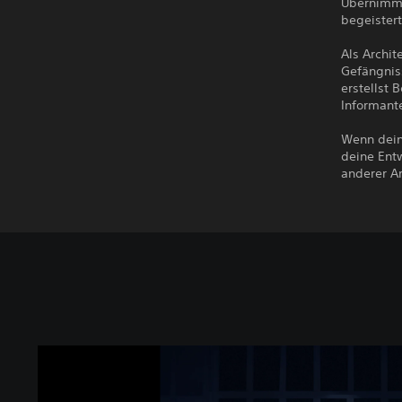
Übernimm 
begeister
Als Archit
Gefängniss
erstellst
Informant
Wenn dein 
deine Ent
anderer Ar
T
o
t