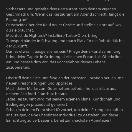
Verbessere und gestalte dein Restaurant nach deinem eigenen
Geschmack um: Wenn das Restaurant am Abend schließt, fängt die
Planung an!
Entscheide über den Kauf neuer Geräte und stelle sie dort auf, wo
du sie brauchst.
Möchtest du Hightech? Installiere Turbo-Öfen, bring
Transportbänder in Schwung und mach Platz für die Roboterküche
der Zukunft.
Darf es etwas ... ausgefallener sein? Pflege deine Kunstsammlung,
bring deine Tapete in Ordnung, stelle einen Freund als Oberkellner
ein und bereite dich vor, das Kocherlebnis deines Lebens
zuzubereiten.
Übertriff deine Ziele und fang an der nächsten Location neu an, mit
neuen Freischaltungen und Upgrades.
Mach deine Marke zum Gourmettempel oder hol das letzte aus
deinem Fastfood-Franchise heraus.
Jedes Restaurant wird mit seinem eigenen Klima, Kundschaft und
Bedingungen prozedural generiert.
Schau in deinem Franchise-HQ vorbei, um deine Errungenschaften
anzuzeigen, deine Charaktere individuell zu gestalten und deine
Einrichtung zu verbessern, bereit zum nächsten Abenteuer!