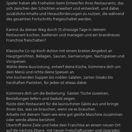
Spieler haben alle Freiheiten beim Entwerfen ihres Restaurants, das
sich zwischen den Schichten erweitert und entwickelt, und dabei
zusätzliche Inhalte und Herausforderungen zu nutzen, die während
des gesamten Fortschritts freigeschaltet werden.
Kannst du deinen Weg durch 15 stressige Tage in deinem
Restaurant kochen, bedienen und managen und ein brandneues
Franchise freischalten?
Klassische Co-op Koch-Action mit einem breiten Angebot an
Hauptgerichten, Beilagen, Saucen, Garnierungen, Nachspeisen und
Vorspeisen.
Wähle deine Ausrüstung, entwirf deine Küche, kümmere dich um
dein Menü und richte deine Speisen an.
Von kochenden Suppen bis noblen Salaten, zarten Steaks bis
herzhaften Pasteten, für jeden ist etwas dabei.
Kümmere dich um die Bedienung: Gästen Tische zuweisen,
Bestellungen liefern und Geduld zeigen.
Rüste dein Restaurant für die launischsten Gäste aus und bringe
ihnen das, was sie brauchen, wenn sie es brauchen.
Arbeite mit deinem Team wie eine gut geölte Maschine zusammen
oder werde alleine berühmt.
Übertriff deine Ziele und hebe dein Franchise an einem neuen Ort
auf die nächste Ebene, mit neuen Freischaltungen und Upgrades.