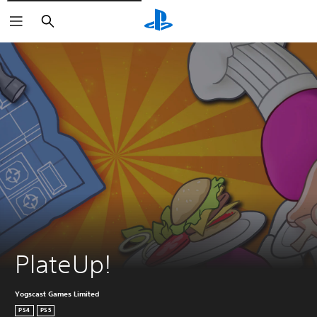
Suchen
PlateUp!
Yogscast Games Limited
PS4
PS5