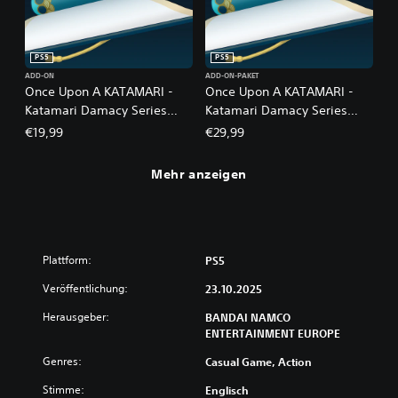
PS5
PS5
ADD-ON
ADD-ON-PAKET
Once Upon A KATAMARI -
Once Upon A KATAMARI -
Katamari Damacy Series
Katamari Damacy Series
Songs: Side A
Songs: Side A + B Bundle
€19,99
€29,99
Mehr anzeigen
Plattform:
PS5
Veröffentlichung:
23.10.2025
Herausgeber:
BANDAI NAMCO
ENTERTAINMENT EUROPE
Genres:
Casual Game, Action
Stimme:
Englisch