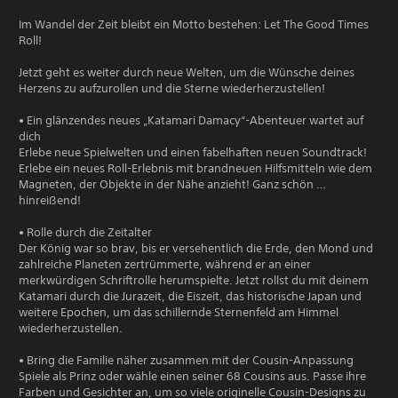
Im Wandel der Zeit bleibt ein Motto bestehen: Let The Good Times
Roll!
Jetzt geht es weiter durch neue Welten, um die Wünsche deines
Herzens zu aufzurollen und die Sterne wiederherzustellen!
• Ein glänzendes neues „Katamari Damacy“-Abenteuer wartet auf
dich
Erlebe neue Spielwelten und einen fabelhaften neuen Soundtrack!
Erlebe ein neues Roll-Erlebnis mit brandneuen Hilfsmitteln wie dem
Magneten, der Objekte in der Nähe anzieht! Ganz schön …
hinreißend!
• Rolle durch die Zeitalter
Der König war so brav, bis er versehentlich die Erde, den Mond und
zahlreiche Planeten zertrümmerte, während er an einer
merkwürdigen Schriftrolle herumspielte. Jetzt rollst du mit deinem
Katamari durch die Jurazeit, die Eiszeit, das historische Japan und
weitere Epochen, um das schillernde Sternenfeld am Himmel
wiederherzustellen.
• Bring die Familie näher zusammen mit der Cousin-Anpassung
Spiele als Prinz oder wähle einen seiner 68 Cousins aus. Passe ihre
Farben und Gesichter an, um so viele originelle Cousin-Designs zu