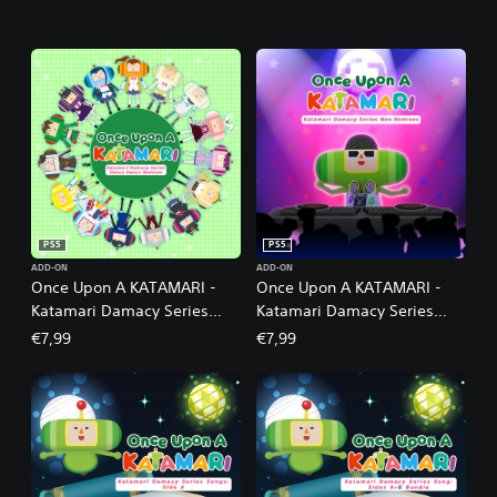
PS5
PS5
ADD-ON
ADD-ON
Once Upon A KATAMARI -
Once Upon A KATAMARI -
Katamari Damacy Series
Katamari Damacy Series
Dance Dance Remixes
Neo Remixes
€7,99
€7,99