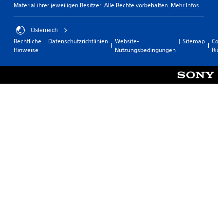
Material ihrer jeweiligen Besitzer. Alle Rechte vorbehalten.
Mehr Infos
Österreich
Rechtliche
Datenschutzrichtlinien
Website-
Sitemap
Co
Hinweise
Nutzungsbedingungen
Ri