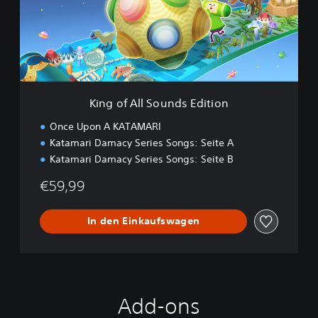
A
l
l
S
o
u
n
King of All Sounds Edition
d
s
Once Upon A KATAMARI
E
Katamari Damacy Series Songs: Seite A
d
Katamari Damacy Series Songs: Seite B
i
t
€59,99
i
o
n
In den Einkaufswagen
Add-ons