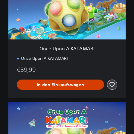
p
o
n
A
K
A
T
A
Once Upon A KATAMARI
M
A
Once Upon A KATAMARI
R
I
€39,99
In den Einkaufswagen
K
i
n
g
o
f