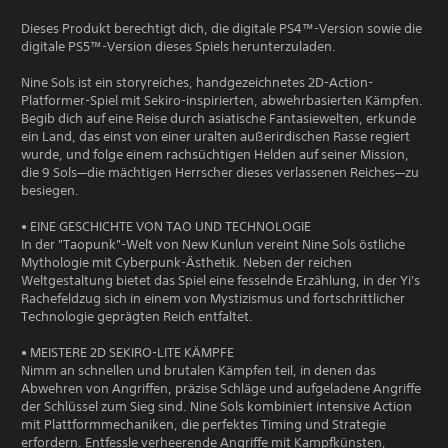
Dieses Produkt berechtigt dich, die digitale PS4™-Version sowie die
digitale PS5™-Version dieses Spiels herunterzuladen.
Nine Sols ist ein storyreiches, handgezeichnetes 2D-Action-
Platformer-Spiel mit Sekiro-inspirierten, abwehrbasierten Kämpfen.
Begib dich auf eine Reise durch asiatische Fantasiewelten, erkunde
ein Land, das einst von einer uralten außerirdischen Rasse regiert
wurde, und folge einem rachsüchtigen Helden auf seiner Mission,
die 9 Sols—die mächtigen Herrscher dieses verlassenen Reiches—zu
besiegen.
• EINE GESCHICHTE VON TAO UND TECHNOLOGIE
In der "Taopunk"-Welt von New Kunlun vereint Nine Sols östliche
Mythologie mit Cyberpunk-Ästhetik. Neben der reichen
Weltgestaltung bietet das Spiel eine fesselnde Erzählung, in der Yi's
Rachefeldzug sich in einem von Mystizismus und fortschrittlicher
Technologie geprägten Reich entfaltet.
• MEISTERE 2D SEKIRO-LITE KÄMPFE
Nimm an schnellen und brutalen Kämpfen teil, in denen das
Abwehren von Angriffen, präzise Schläge und aufgeladene Angriffe
der Schlüssel zum Sieg sind. Nine Sols kombiniert intensive Action
mit Plattformmechaniken, die perfektes Timing und Strategie
erfordern. Entfessle verheerende Angriffe mit Kampfkünsten,