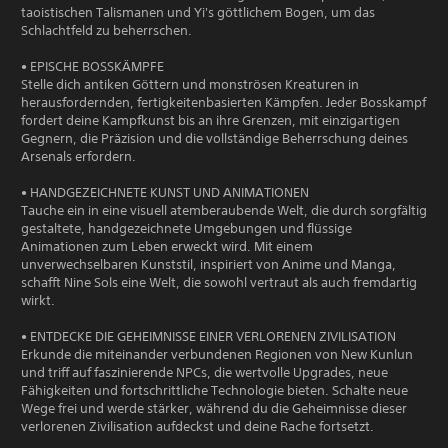
taoistischen Talismanen und Yi's göttlichem Bogen, um das
Schlachtfeld zu beherrschen.
• EPISCHE BOSSKÄMPFE
Stelle dich antiken Göttern und monströsen Kreaturen in
herausfordernden, fertigkeitenbasierten Kämpfen. Jeder Bosskampf
fordert deine Kampfkunst bis an ihre Grenzen, mit einzigartigen
Gegnern, die Präzision und die vollständige Beherrschung deines
Arsenals erfordern.
• HANDGEZEICHNETE KUNST UND ANIMATIONEN
Tauche ein in eine visuell atemberaubende Welt, die durch sorgfältig
gestaltete, handgezeichnete Umgebungen und flüssige
Animationen zum Leben erweckt wird. Mit einem
unverwechselbaren Kunststil, inspiriert von Anime und Manga,
schafft Nine Sols eine Welt, die sowohl vertraut als auch fremdartig
wirkt.
• ENTDECKE DIE GEHEIMNISSE EINER VERLORENEN ZIVILISATION
Erkunde die miteinander verbundenen Regionen von New Kunlun
und triff auf faszinierende NPCs, die wertvolle Upgrades, neue
Fähigkeiten und fortschrittliche Technologie bieten. Schalte neue
Wege frei und werde stärker, während du die Geheimnisse dieser
verlorenen Zivilisation aufdeckst und deine Rache fortsetzt.