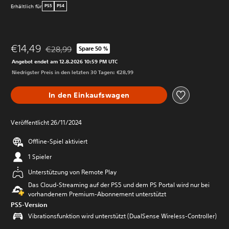
Erhältlich für
PS5
PS4
€14,49
€28,99
Spare 50 %
Preisnachlass gegenüber dem Originalpreis von €28,9
Angebot endet am 12.8.2026 10:59 PM UTC
Niedrigster Preis in den letzten 30 Tagen: €28,99
In den Einkaufswagen
Veröffentlicht 26/11/2024
Offline-Spiel aktiviert
1 Spieler
Unterstützung von Remote Play
Das Cloud-Streaming auf der PS5 und dem PS Portal wird nur bei
vorhandenem Premium-Abonnement unterstützt
PS5-Version
Vibrationsfunktion wird unterstützt (DualSense Wireless-Controller)