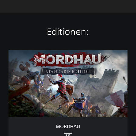
Editionen:
M
O
R
D
H
A
U
MORDHAU
PS5