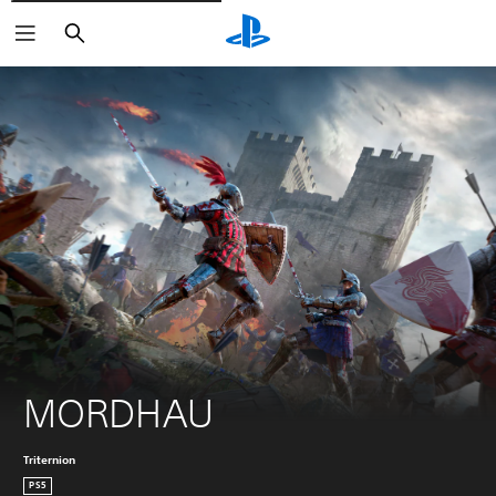
Suchen
MORDHAU
Triternion
PS5