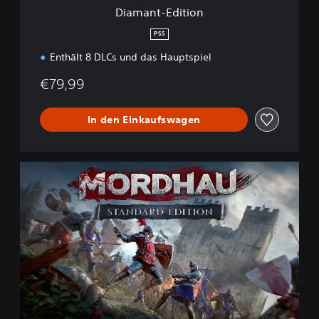
i
Diamant-Edition
o
n
PS5
Enthält 8 DLCs und das Hauptspiel
€79,99
In den Einkaufswagen
M
O
R
D
H
A
U