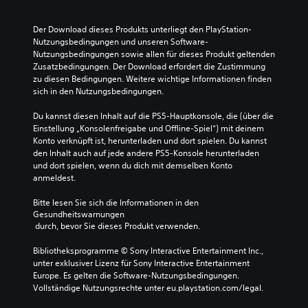
e
e
D
r
n
u
Der Download dieses Produkts unterliegt den PlayStation-
t
e
k
Nutzungsbedingungen und unseren Software-
i
i
a
Nutzungsbedingungen sowie allen für dieses Produkt geltenden 
t
n
n
Zusatzbedingungen. Der Download erfordert die Zustimmung 
e
z
n
zu diesen Bedingungen. Weitere wichtige Informationen finden 
l
e
s
sich in den Nutzungsbedingungen.
s
l
t
p
n
f
Du kannst diesen Inhalt auf die PS5-Hauptkonsole, die (über die 
i
e
ü
Einstellung „Konsolenfreigabe und Offline-Spiel“) mit deinem 
e
r
r
Konto verknüpft ist, herunterladen und dort spielen. Du kannst 
l
A
d
den Inhalt auch auf jede andere PS5-Konsole herunterladen 
e
u
i
und dort spielen, wenn du dich mit demselben Konto 
n
d
e
anmeldest.
,
i
S
w
o
t
Bitte lesen Sie sich die Informationen in den 
e
s
e
Gesundheitswarnungen
i
i
u
 durch, bevor Sie dieses Produkt verwenden.
l
g
e
d
n
r
Bibliotheksprogramme © Sony Interactive Entertainment Inc., 
a
a
e
unter exklusiver Lizenz für Sony Interactive Entertainment 
s
l
l
Europe. Es gelten die Software-Nutzungsbedingungen. 
S
e
e
Vollständige Nutzungsrechte unter eu.playstation.com/legal.
p
r
m
i