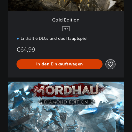
n
Gold Edition
PS4
Enthält 6 DLCs und das Hauptspiel
€64,99
In den Einkaufswagen
D
i
a
m
a
n
t
-
E