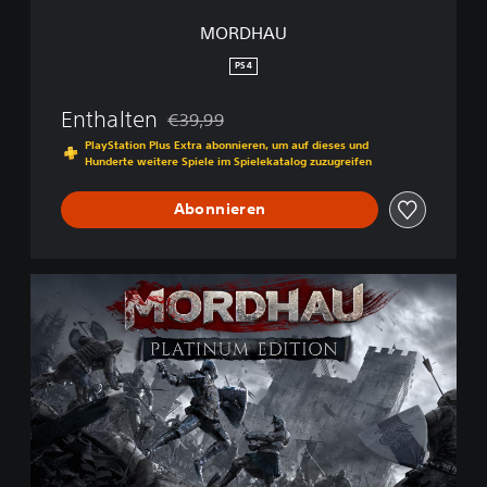
MORDHAU
PS4
Enthalten
€39,99
Preisnachlass gegenüber dem Originalpreis
PlayStation Plus Extra abonnieren, um auf dieses und
Hunderte weitere Spiele im Spielekatalog zuzugreifen
Abonnieren
P
l
a
t
i
n
u
m
E
d