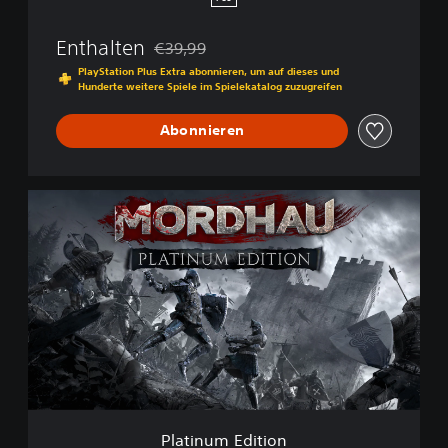
Enthalten
€39,99
Preisnachlass gegenüber dem Originalpreis
PlayStation Plus Extra abonnieren, um auf dieses und
Hunderte weitere Spiele im Spielekatalog zuzugreifen
Abonnieren
P
l
a
t
i
n
u
m
E
d
i
t
i
Platinum Edition
o