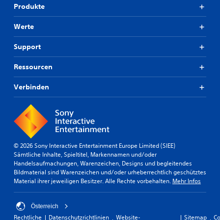
l
w
g
Produkte
t
ä
e
e
h
n
Werte
n
l
t
.
e
h
n
Support
ä
o
l
d
Ressourcen
t
e
.
r
Verbinden
d
i
U
e
n
U
t
n
e
t
r
e
© 2026 Sony Interactive Entertainment Europe Limited (SIEE)
t
r
Sämtliche Inhalte, Spieltitel, Markennamen und/oder
i
s
Handelsaufmachungen, Warenzeichen, Designs und begleitendes
t
t
Bildmaterial sind Warenzeichen und/oder urheberrechtlich geschütztes
e
ü
Material ihrer jeweiligen Besitzer. Alle Rechte vorbehalten.
Mehr Infos
t
l
z
(
u
Österreich
e
n
i
Rechtliche
Datenschutzrichtlinien
Website-
Sitemap
Co