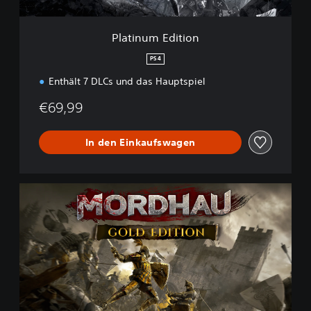
i
t
i
Platinum Edition
o
n
PS4
Enthält 7 DLCs und das Hauptspiel
€69,99
In den Einkaufswagen
G
o
l
d
E
d
i
t
i
o