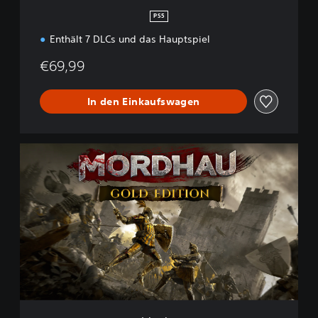
n
PS5
Enthält 7 DLCs und das Hauptspiel
€69,99
In den Einkaufswagen
G
o
l
d
E
d
i
t
i
o
n