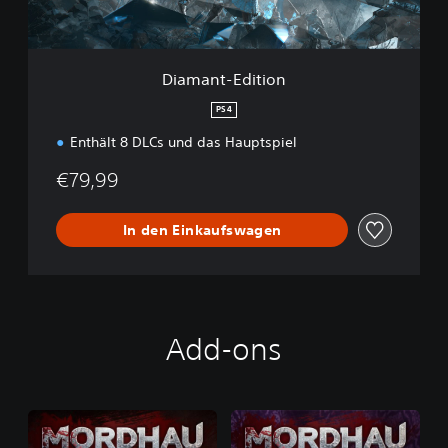
d
i
t
i
Diamant-Edition
o
n
PS4
Enthält 8 DLCs und das Hauptspiel
€79,99
In den Einkaufswagen
Add-ons