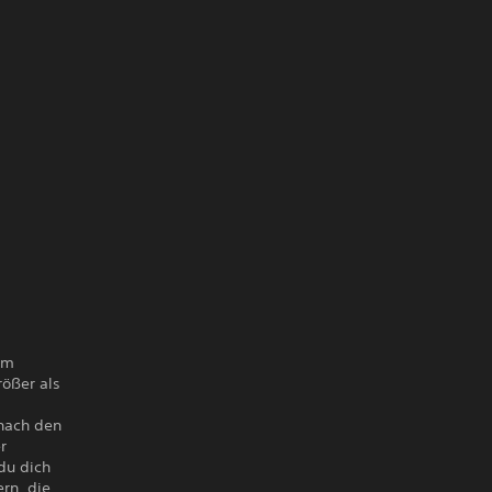
em
rößer als
 nach den
r
 du dich
rn, die