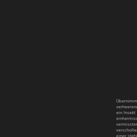
Übernimm 
verheeren
ein Insek
einheimis
vermissten
verscholle
einer ste