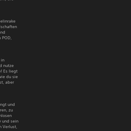
elinrake
dschaften
und
m POD,
 in
d nutze
! Es liegt
ie du sie
st, aber
engt und
ren, zu
nlosen
y und sein
 Verlust,