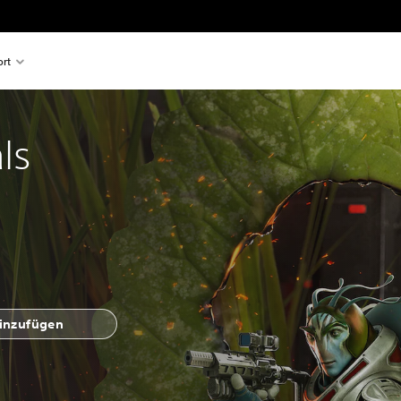
rt
ls
hinzufügen