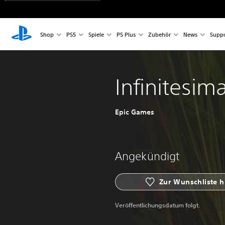
Shop
PS5
Spiele
PS Plus
Zubehör
News
Suppo
Infinitesima
Epic Games
Angekündigt
Zur Wunschliste 
Veröffentlichungsdatum folgt.