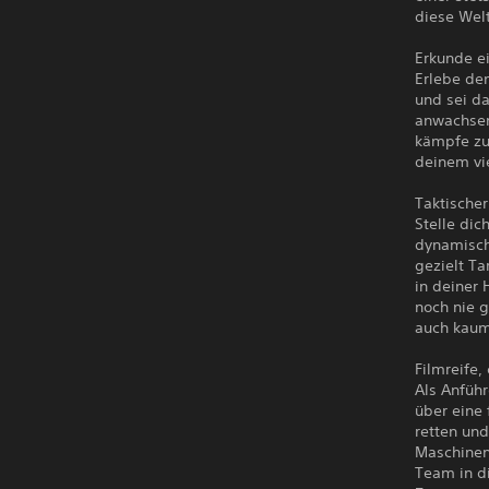
diese Wel
Erkunde ei
Erlebe de
und sei d
anwachsen.
kämpfe zu
deinem vi
Taktische
Stelle dic
dynamisch
gezielt Ta
in deiner
noch nie g
auch kaum
Filmreife,
Als Anführ
über eine 
retten un
Maschinen
Team in di