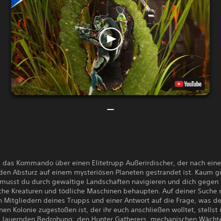
das Kommando über einen Elitetrupp Außerirdischer, der nach ein
den Absturz auf einem mysteriösen Planeten gestrandet ist. Kaum g
t musst du durch gewaltige Landschaften navigieren und dich gegen
che Kreaturen und tödliche Maschinen behaupten. Auf deiner Suche
 Mitgliedern deines Trupps und einer Antwort auf die Frage, was de
nen Kolonie zugestoßen ist, der ihr euch anschließen wolltet, stellst
ts lauernden Bedrohung: den Hunter Gatherers, mechanischen Wächte