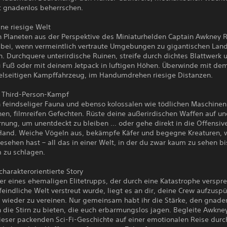
t gnadenlos beherrschen.
ne riesige Welt
n Planeten aus der Perspektive des Miniaturhelden Captain Awkney R
abei, wenn vermeintlich vertraute Umgebungen zu gigantischen Lan
 Durchquere unterirdische Ruinen, streife durch dichtes Blattwerk 
 Fuß oder mit deinem Jetpack in luftigen Höhen. Überwinde mit de
elseitigen Kampffahrzeug, im Handumdrehen riesige Distanzen.
r Third-Person-Kampf
h feindseliger Fauna und ebenso kolossalen wie tödlichen Maschinen
en, filmreifen Gefechten. Rüste deine außerirdischen Waffen auf un
rnung, um unentdeckt zu bleiben … oder gehe direkt in die Offensive
 Hand. Weiche Vögeln aus, bekämpfe Käfer und begegne Kreaturen, w
esehen hast – all das in einer Welt, in der du zwar kaum zu sehen bi
 zu schlagen.
 charakterorientierte Story
er eines ehemaligen Elitetrupps, der durch eine Katastrophe verspr
feindliche Welt verstreut wurde, liegt es an dir, deine Crew aufzuspü
d wieder zu vereinen. Nur gemeinsam habt ihr die Stärke, den gnade
 die Stirn zu bieten, die euch erbarmungslos jagen. Begleite Awkne
eser packenden Sci-Fi-Geschichte auf einer emotionalen Reise durch