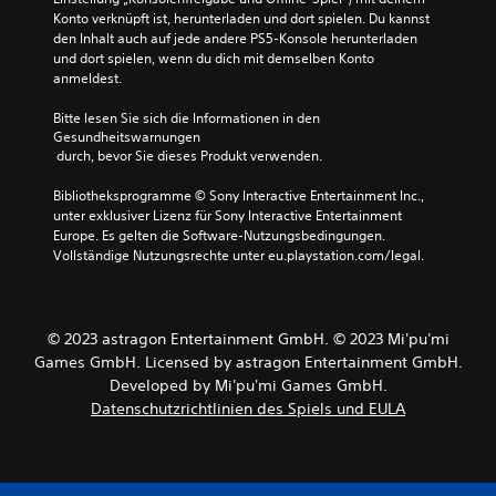
e
y
ü
p
Konto verknüpft ist, herunterladen und dort spielen. Du kannst 
d
u
r
i
den Inhalt auch auf jede andere PS5-Konsole herunterladen 
u
n
d
e
und dort spielen, wenn du dich mit demselben Konto 
z
d
i
l
anmeldest.
i
d
e
s
e
i
E
i
Bitte lesen Sie sich die Informationen in den 
r
e
m
n
Gesundheitswarnungen
e
w
p
s
 durch, bevor Sie dieses Produkt verwenden.
n
i
f
g
o
c
i
e
Bibliotheksprogramme © Sony Interactive Entertainment Inc., 
d
h
n
s
unter exklusiver Lizenz für Sony Interactive Entertainment 
e
t
d
a
Europe. Es gelten die Software-Nutzungsbedingungen. 
r
i
l
m
Vollständige Nutzungsrechte unter eu.playstation.com/legal.
s
g
i
t
i
s
c
a
e
t
h
b
s
e
k
s
© 2023 astragon Entertainment GmbH. © 2023 Mi'pu'mi
t
n
e
e
Games GmbH. Licensed by astragon Entertainment GmbH.
u
F
i
n
m
Developed by Mi'pu'mi Games GmbH.
i
t
k
m
g
Datenschutzrichtlinien des Spiels und EULA
d
e
s
u
e
n
c
r
r
.
h
e
S
a
n
t