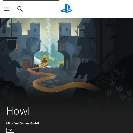
Suchen
Howl
Mi'pu'mi Games GmbH
PS5