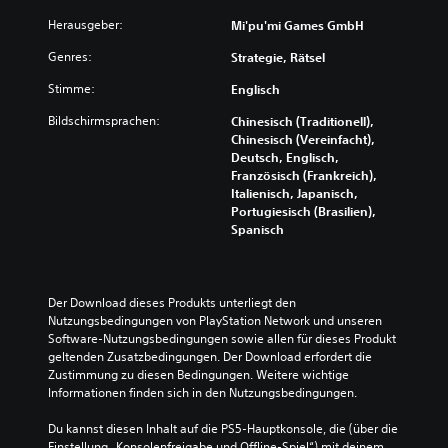
k
e
n
c
e
r
Herausgeber:
Mi'pu'mi Games GmbH
s
h
n
t
t
)
e
Genres:
Strategie, Rätsel
i
d
i
t
E
i
Stimme:
Englisch
n
e
s
e
z
l
g
G
Bildschirmsprachen:
Chinesisch (Traditionell),
e
n
i
e
Chinesisch (Vereinfacht),
l
u
b
s
Deutsch, Englisch,
n
r
t
c
Französisch (Frankreich),
e
f
e
h
Italienisch, Japanisch,
r
ü
i
w
Portugiesisch (Brasilien),
A
r
n
i
Spanisch
u
d
i
n
d
i
g
d
i
e
e
i
o
H
O
g
Der Download dieses Produkts unterliegt den 
s
a
p
k
Nutzungsbedingungen von PlayStation Network und unseren 
i
u
t
e
Software-Nutzungsbedingungen sowie allen für dieses Produkt 
g
p
i
i
geltenden Zusatzbedingungen. Der Download erfordert die 
n
t
o
t
Zustimmung zu diesen Bedingungen. Weitere wichtige 
a
s
n
d
Informationen finden sich in den Nutzungsbedingungen.
l
t
e
e
e
o
n
s
Du kannst diesen Inhalt auf die PS5-Hauptkonsole, die (über die 
r
r
f
S
Einstellung „Konsolenfreigabe und Offline-Spiel“) mit deinem 