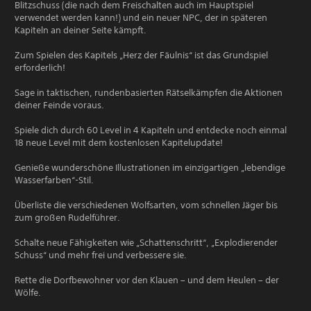
Blitzschuss (die nach dem Freischalten auch im Hauptspiel
verwendet werden kann!) und ein neuer NPC, der in späteren
Kapiteln an deiner Seite kämpft.
Zum Spielen des Kapitels „Herz der Fäulnis“ ist das Grundspiel
erforderlich!
Sage in taktischen, rundenbasierten Rätselkämpfen die Aktionen
deiner Feinde voraus.
Spiele dich durch 60 Level in 4 Kapiteln und entdecke noch einmal
18 neue Level mit dem kostenlosen Kapitelupdate!
Genieße wunderschöne Illustrationen im einzigartigen „lebendige
Wasserfarben“-Stil.
Überliste die verschiedenen Wolfsarten, vom schnellen Jäger bis
zum großen Rudelführer.
Schalte neue Fähigkeiten wie „Schattenschritt“, „Explodierender
Schuss“ und mehr frei und verbessere sie.
Rette die Dorfbewohner vor den Klauen – und dem Heulen – der
Wölfe.