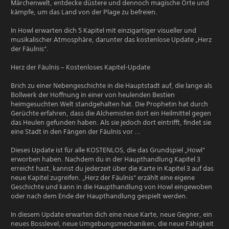
Märchenwelt, entdecke düstere und dennoch magische Orte und
kämpfe, um das Land von der Plage zu befreien.
In Howl erwarten dich 5 Kapitel mit einzigartiger visueller und
musikalischer Atmosphäre, darunter das kostenlose Update „Herz
der Fäulnis“.
Herz der Fäulnis – Kostenloses Kapitel-Update
Brich zu einer Nebengeschichte in die Hauptstadt auf, die lange als
Bollwerk der Hoffnung in einer von heulenden Bestien
heimgesuchten Welt standgehalten hat. Die Prophetin hat durch
Gerüchte erfahren, dass die Alchemisten dort ein Heilmittel gegen
das Heulen gefunden haben. Als sie jedoch dort eintrifft, findet sie
eine Stadt in den Fängen der Fäulnis vor ...
Dieses Update ist für alle KOSTENLOS, die das Grundspiel „Howl“
erworben haben. Nachdem du in der Haupthandlung Kapitel 3
erreicht hast, kannst du jederzeit über die Karte in Kapitel 3 auf das
neue Kapitel zugreifen. „Herz der Fäulnis“ erzählt eine eigene
Geschichte und kann in die Haupthandlung von Howl eingewoben
oder nach dem Ende der Haupthandlung gespielt werden.
In diesem Update erwarten dich eine neue Karte, neue Gegner, ein
neues Bosslevel, neue Umgebungsmechaniken, die neue Fähigkeit