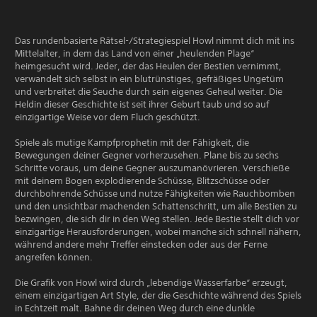
Das rundenbasierte Rätsel-/Strategiespiel Howl nimmt dich mit ins
Mittelalter, in dem das Land von einer „heulenden Plage“
heimgesucht wird. Jeder, der das Heulen der Bestien vernimmt,
verwandelt sich selbst in ein blutrünstiges, gefräßiges Ungetüm
und verbreitet die Seuche durch sein eigenes Geheul weiter. Die
Heldin dieser Geschichte ist seit ihrer Geburt taub und so auf
einzigartige Weise vor dem Fluch geschützt.
Spiele als mutige Kampfprophetin mit der Fähigkeit, die
Bewegungen deiner Gegner vorherzusehen. Plane bis zu sechs
Schritte voraus, um deine Gegner auszumanövrieren. Verschieße
mit deinem Bogen explodierende Schüsse, Blitzschüsse oder
durchbohrende Schüsse und nutze Fähigkeiten wie Rauchbomben
und den unsichtbar machenden Schattenschritt, um alle Bestien zu
bezwingen, die sich dir in den Weg stellen. Jede Bestie stellt dich vor
einzigartige Herausforderungen, wobei manche sich schnell nähern,
während andere mehr Treffer einstecken oder aus der Ferne
angreifen können.
Die Grafik von Howl wird durch „lebendige Wasserfarbe“ erzeugt,
einem einzigartigen Art Style, der die Geschichte während des Spiels
in Echtzeit malt. Bahne dir deinen Weg durch eine dunkle