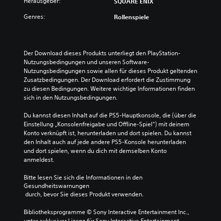
Herausgeber:
SQUARE ENIX
a
z
l
n
a
r
e
n
n
n
Genres:
Rollenspiele
b
l
u
s
n
v
n
r
t
s
e
e
f
d
t
r
r
ü
a
d
Der Download dieses Produkts unterliegt den PlayStation-
s
A
r
s
e
Nutzungsbedingungen und unseren Software-
t
u
d
S
n
Nutzungsbedingungen sowie allen für dieses Produkt geltenden 
ä
d
i
p
S
Zusatzbedingungen. Der Download erfordert die Zustimmung 
n
i
e
i
c
zu diesen Bedingungen. Weitere wichtige Informationen finden 
d
o
H
e
h
sich in den Nutzungsbedingungen.
n
s
a
l
w
i
i
u
s
i
Du kannst diesen Inhalt auf die PS5-Hauptkonsole, die (über die 
s
g
p
p
e
Einstellung „Konsolenfreigabe und Offline-Spiel“) mit deinem 
n
n
t
i
r
Konto verknüpft ist, herunterladen und dort spielen. Du kannst 
o
a
s
e
i
den Inhalt auch auf jede andere PS5-Konsole herunterladen 
t
l
t
l
g
und dort spielen, wenn du dich mit demselben Konto 
w
e
o
e
k
anmeldest.
e
r
r
n
e
n
e
y
u
i
Bitte lesen Sie sich die Informationen in den 
d
d
u
n
t
Gesundheitswarnungen
i
u
n
d
s
 durch, bevor Sie dieses Produkt verwenden.
g
z
d
i
g
,
i
d
n
r
Bibliotheksprogramme © Sony Interactive Entertainment Inc., 
o
e
i
M
a
unter exklusiver Lizenz für Sony Interactive Entertainment 