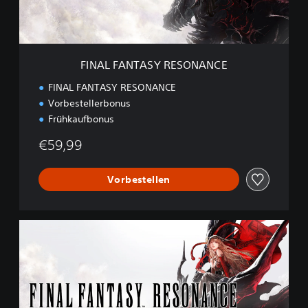
T
A
S
Y
R
FINAL FANTASY RESONANCE
E
S
FINAL FANTASY RESONANCE
O
Vorbestellerbonus
N
Frühkaufbonus
A
N
€59,99
C
E
Vorbestellen
D
i
g
i
t
a
l