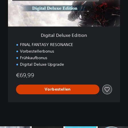
D
e
l
u
x
e
Digital Deluxe Edition
E
d
FINAL FANTASY RESONANCE
i
Vorbestellerbonus
t
Frühkaufbonus
i
o
Digital Deluxe Upgrade
n
€69,99
Vorbestellen