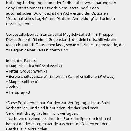
Nutzungsbedingungen und der Endbenutzervereinbarung von
Sony Entertainment Network. Voraussetzung für den
automatischen Download ist die Aktivierung der Optionen
"Automatisches Log-in" und "Autom. Anmeldung" auf deinem
PS5™-System.
Vorbestellerbonus: Starterpaket Magitek-Luftschiff & Knappe
Dieses Set enthält einen Gegenstand, der dein Luftschiff wie ein
Magitek-Luftschiff aussehen lässt, sowie nützliche Gegenstände, die
zu Beginn deiner Reise hilfreich sind.
Inhalt des Pakets:
• Magitek-Luftschiff-Schlüssel x1
• Ritter-Großschwert x1
• Bereitschaftspanzer x1 (Erhöht im Kampf erhaltene EP etwas)
• Maginitsplitter x1
• Zelt x3
• Heilspray x3
*Diese Boni stehen nur Kunden zur Verfügung, die das Spiel
vorbestellen, und sind für Kunden, die das Spiel nach
Veröffentlichung kaufen, nicht verfügbar.
*Nachdem du einen bestimmten Punkt im Spiel erreicht hast,
kannst du diese Gegenstände aus dem Briefkasten vor dem
Gasthaus in Mitra holen.