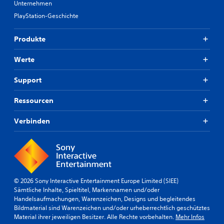
Unternehmen
ä
s
e
n
c
PlayStation-Geschichte
n
d
h
,
e
n
i
Produkte
r
e
n
t
l
d
w
Werte
l
e
e
n
m
r
a
d
Support
d
c
u
e
h
e
Ressourcen
n
e
i
,
i
n
d
Verbinden
n
a
a
a
n
m
n
d
i
d
e
t
e
r
s
r
e
i
o
s
© 2026 Sony Interactive Entertainment Europe Limited (SIEE)
e
d
P
Sämtliche Inhalte, Spieltitel, Markennamen und/oder
l
e
r
Handelsaufmachungen, Warenzeichen, Designs und begleitendes
e
r
e
Bildmaterial sind Warenzeichen und/oder urheberrechtlich geschütztes
i
i
s
Material ihrer jeweiligen Besitzer. Alle Rechte vorbehalten.
Mehr Infos
c
n
e