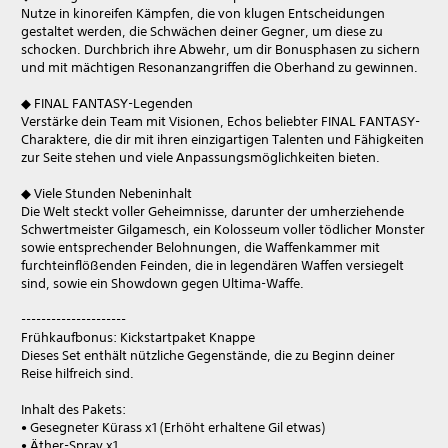
Nutze in kinoreifen Kämpfen, die von klugen Entscheidungen
gestaltet werden, die Schwächen deiner Gegner, um diese zu
schocken. Durchbrich ihre Abwehr, um dir Bonusphasen zu sichern
und mit mächtigen Resonanzangriffen die Oberhand zu gewinnen.
◆ FINAL FANTASY-Legenden
Verstärke dein Team mit Visionen, Echos beliebter FINAL FANTASY-
Charaktere, die dir mit ihren einzigartigen Talenten und Fähigkeiten
zur Seite stehen und viele Anpassungsmöglichkeiten bieten.
◆ Viele Stunden Nebeninhalt
Die Welt steckt voller Geheimnisse, darunter der umherziehende
Schwertmeister Gilgamesch, ein Kolosseum voller tödlicher Monster
sowie entsprechender Belohnungen, die Waffenkammer mit
furchteinflößenden Feinden, die in legendären Waffen versiegelt
sind, sowie ein Showdown gegen Ultima-Waffe.
---------------------
Frühkaufbonus: Kickstartpaket Knappe
Dieses Set enthält nützliche Gegenstände, die zu Beginn deiner
Reise hilfreich sind.
Inhalt des Pakets:
• Gesegneter Kürass x1 (Erhöht erhaltene Gil etwas)
• Äther-Spray x1