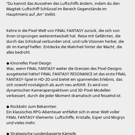
*Du kannst das Aussehen des Luftschiffs ändern, indem du den
Magitek-Luftschiff-Schlüssel im Bereich Gegenstände im
Hauptmenü auf „An“ stellst.
Kehre in die Pixel-Welt von FINAL FANTASY zurück, die sich von
ihren Ursprüngen weiterentwickelt hat. Reise mit Gefährten, die
durch das Schicksal verbunden sind, und rufe Visionen herbei, die
dir im Kampf helfen. Entdecke die Wahrheit hinter der Macht, die
alles bedroht.
◆ Kinoreifes Pixel-Design
Was, wenn FINAL FANTASY weiter die Grenzen des Pixel-Designs
ausgetestet hätte? FINAL FANTASY RESONANCE ist das erste FINAL
FANTASY-Spiel in HD-2D und bietet ein spannendes Erlebnis, das
sich sowohl nostalgisch als auch neu anfühlt. Es wird von
dynamischen Kameraperspektiven und 3D-Pixel-Modellen
verbessert, durch die jeder Moment dramatisch und fesselnd ist.
◆ Rückkehr zum Bekannten
Ein klassisches RPG-Abenteuer entfaltet sich in einer Welt voller
FINAL FANTASY-Elemente: Luftschiffe, Kristalle, Esper und Mogrys
und vieles mehr.
◆ Strategische rundenbasierte Kämpfe