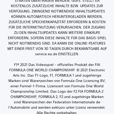
STAATEN ÜBERTRAGEN WERDEN. GGFS. STELLT EA
KOSTENLOS ZUSÄTZLICHE INHALTE BZW. UPDATES ZUR
VERFÜGUNG. ZWINGEND NOTWENDIGE INHALTSUPDATES
KÖNNEN AUTOMATISCH HERUNTERGELADEN WERDEN,
ZUSÄTZLICHE SPEICHERKAPAZITÄT ERFORDERN & KOSTEN
FÜR DIE INTERNETNUTZUNG VERURSACHEN. DER ZUGANG
ZU DEN INHALTSUPDATES KANN WEITERE EINKÄUFE
ERFORDERN, SOFERN DIESE INHALTE FÜR DAS BASIS-SPIEL
NICHT NOTWENDIG SIND. EA KANN DIE ONLINE-FEATURES
MIT EINER FRIST VON 30 TAGEN DURCH BEKANNTGABE AUF
service.ea.de EINSTELLEN.
F1® 2021 Das Videospiel - offizielles Produkt der FIA
FORMULA ONE WORLD CHAMPIONSHIP. © 2021 Electronic
Arts Inc. Das F1-Logo, F1, FORMULA 1 und zugehörige
Marken sind Warenzeichen von Formula One Licensing BV,
einer Formel-1-Firma. Lizensiert von Formula One World
Championship Limited. Das Logo der F2 FIA FORMULA 2
CHAMPIONSHIP, FORMULA 2, F2 und zugehörige Marken
sind Warenzeichen der Federation Internationale de
l’Automobile und werden exklusiv unter Lizenz verwendet.
Alle Rechte vorbehalten.