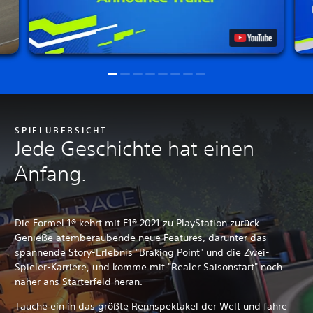
SPIELÜBERSICHT
Jede Geschichte hat einen
Anfang.
Die Formel 1® kehrt mit F1® 2021 zu PlayStation zurück.
Genieße atemberaubende neue Features, darunter das
spannende Story-Erlebnis "Braking Point" und die Zwei-
Spieler-Karriere, und komme mit "Realer Saisonstart" noch
näher ans Starterfeld heran.
Tauche ein in das größte Rennspektakel der Welt und fahre