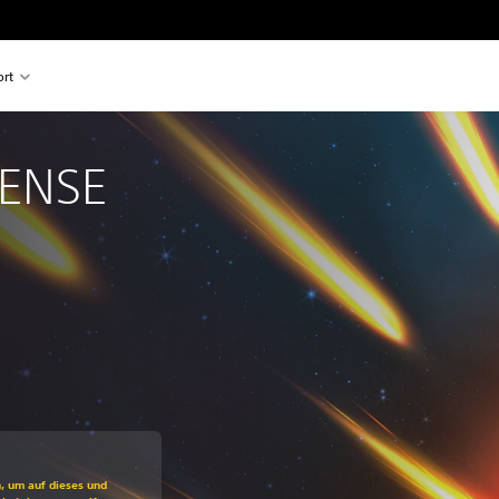
rt
ENSE 
ss gegenüber dem Originalpreis von €49,99
n, um auf dieses und