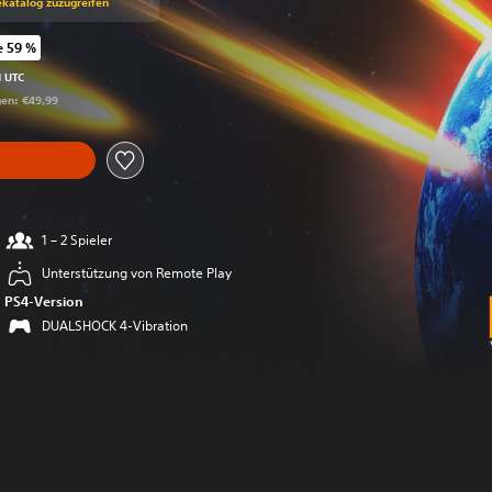
ekatalog zuzugreifen
e 59 %
gegenüber dem Originalpreis von €49,99
M UTC
gen: €49,99
1 – 2 Spieler
Unterstützung von Remote Play
PS4-Version
DUALSHOCK 4-Vibration