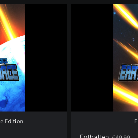
E
A
R
T
H
D
E
F
E
N
S
E
F
O
R
C
E
5
e Edition
E
Enthalten
€49,99