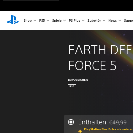
Shop
PS5
Spiele
PS Plus
Zubehör
News
Suppo
EARTH DEF
FORCE 5
D3PUBLISHER
PS4
Enthalten
€49,99
Preisnachla
PlayStation Plus Extra abonniere