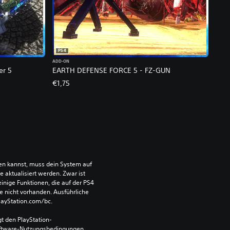
PS4
ADD-ON
er 5
EARTH DEFENSE FORCE 5 - FZ-GUN
€1,75
len kannst, muss dein System auf 
aktualisiert werden. Zwar ist 
einige Funktionen, die auf der PS4 
e nicht vorhanden. Ausführliche 
PlayStation.com/bc.
t den PlayStation-
ftware-Nutzungsbedingungen 