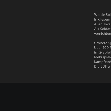
Werde Sold
In diesem
Alien-Inva
Als Soldat
vernichte
Größere S
Über 100 
im 2-Spie
Mehrspiele
Kampfeinh
Die EDF wa