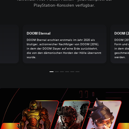
PlayStation-Konsolen verfügbar.
DOOM Eternal
DOOM (2
DOOM Eternal erschien erstmals im Jahr 2020 als
DOOM (2016
blutiger, actionreicher Nachfolger von DOOM (2016),
Form und 
in dem der DOOM Slayer auf eine Erde zurückkehrt,
in dem die
die von den dämonischen Horden der Hölle überrannt
geschmeid
wurde.
werden.