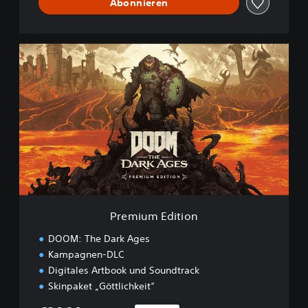
Abonnieren
P
r
e
m
i
u
m
E
d
i
t
i
o
Premium Edition
n
DOOM: The Dark Ages
Kampagnen-DLC
Digitales Artbook und Soundtrack
Skinpaket „Göttlichkeit“