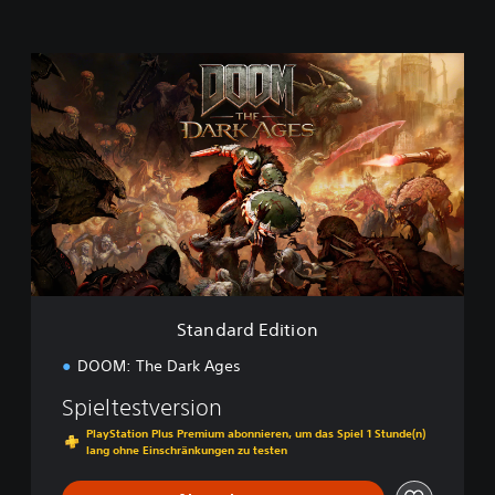
S
t
a
n
d
a
r
d
E
d
i
t
i
Standard Edition
o
n
DOOM: The Dark Ages
Spieltestversion
PlayStation Plus Premium abonnieren, um das Spiel 1 Stunde(n)
lang ohne Einschränkungen zu testen