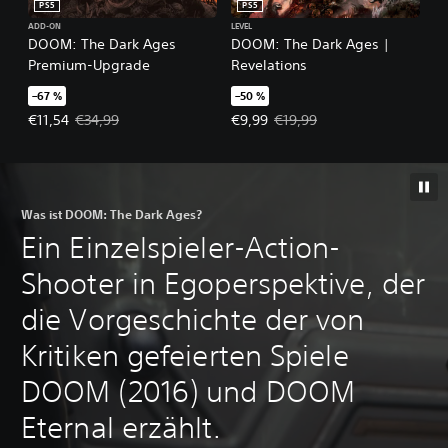
PS5
PS5
ADD-ON
LEVEL
DOOM: The Dark Ages
DOOM: The Dark Ages |
Premium-Upgrade
Revelations
–67 %
–50 %
Angebotspreis: €11,54 Ursprünglicher Preis: €34,99
Angebotspreis: €9,99 Ursprünglic
€11,54
€34,99
€9,99
€19,99
Was ist DOOM: The Dark Ages?
Ein Einzelspieler-Action-
Shooter in Egoperspektive, der
die Vorgeschichte der von
Kritiken gefeierten Spiele
DOOM (2016) und DOOM
Eternal erzählt.