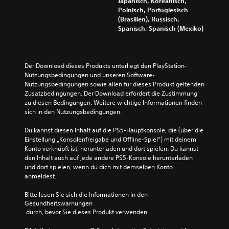
e
Japanisch, Koreanisch,
s
o
e
i
s
Polnisch, Portugiesisch
g
d
r
e
S
(Brasilien), Russisch,
r
e
e
w
p
Spanisch, Spanisch (Mexiko)
a
r
n
i
i
d
w
o
c
e
a
i
d
h
l
n
c
e
t
s
Der Download dieses Produkts unterliegt den PlayStation-
p
h
r
i
v
Nutzungsbedingungen und unseren Software-
a
t
s
g
o
Nutzungsbedingungen sowie allen für dieses Produkt geltenden 
s
i
i
s
l
Zusatzbedingungen. Der Download erfordert die Zustimmung 
s
g
e
t
l
zu diesen Bedingungen. Weitere wichtige Informationen finden 
e
e
s
e
s
sich in den Nutzungsbedingungen.
n
F
t
n
t
o
a
u
F
ä
Du kannst diesen Inhalt auf die PS5-Hauptkonsole, die (über die 
d
r
m
i
n
Einstellung „Konsolenfreigabe und Offline-Spiel“) mit deinem 
e
b
m
g
d
Konto verknüpft ist, herunterladen und dort spielen. Du kannst 
r
e
s
u
i
den Inhalt auch auf jede andere PS5-Konsole herunterladen 
e
n
c
r
g
und dort spielen, wenn du dich mit demselben Konto 
i
k
h
e
a
anmeldest.
n
ö
a
n
n
e
n
l
.
p
Bitte lesen Sie sich die Informationen in den 
R
n
t
a
Gesundheitswarnungen
e
e
e
 durch, bevor Sie dieses Produkt verwenden.
s
i
U
n
n
s
h
g
n
.