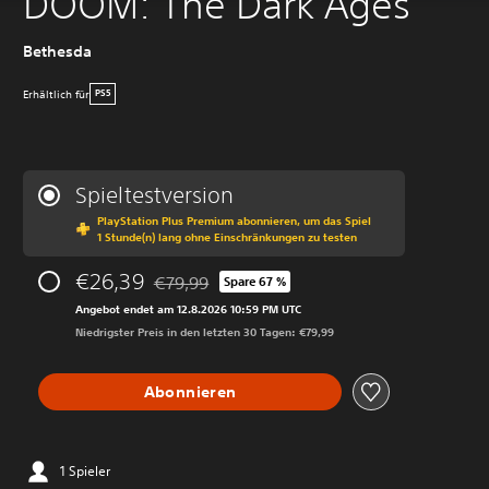
DOOM: The Dark Ages
Bethesda
Erhältlich für
PS5
Spieltestversion
PlayStation Plus Premium abonnieren, um das Spiel
1 Stunde(n) lang ohne Einschränkungen zu testen
€26,39
€79,99
Spare 67 %
Preisnachlass gegenüber dem Originalpreis v
Angebot endet am 12.8.2026 10:59 PM UTC
Niedrigster Preis in den letzten 30 Tagen: €79,99
Abonnieren
1 Spieler