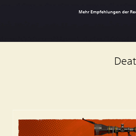
Mehr Empfehlungen der Re
Deat
S
t
a
n