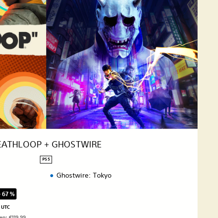
EATHLOOP + GHOSTWIRE
PS5
Ghostwire: Tokyo
 67 %
egenüber dem Originalpreis von €119,99
 UTC
gen: €119,99