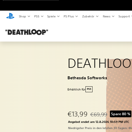
Shop
PS5
Spiele
PS Plus
Zubehör
News
Support
DEATHLOO
Bethesda Softworks
Erhältlich für
PS5
€13,99
€69,99
Spare 80 %
Preisnachlass gegenü
Angebot endet am 12.8.2026 10:59 PM UTC
Niedrigster Preis in den letzten 30 Tagen: €