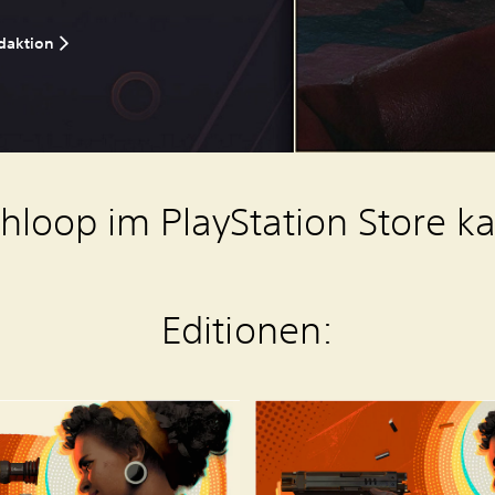
daktion
hloop im PlayStation Store k
Editionen:
D
E
A
T