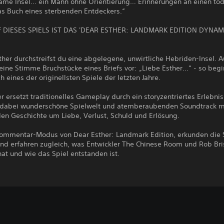
same Insel… ein Mann ohne Orientierung… Erinnerungen an einen töd
as Buch eines sterbenden Entdeckers.“
F DIESES SPIELS IST DAS 'DEAR ESTHER: LANDMARK EDITION DYNAM
ther durchstreifst du eine abgelegene, unwirtliche Hebriden-Insel. 
eine Stimme Bruchstücke eines Briefs vor: „Liebe Esther…“ - so begi
h eines der originellsten Spiele der letzten Jahre.
r ersetzt traditionelles Gameplay durch ein storyzentriertes Erlebni
 dabei wunderschöne Spielwelt und atemberaubenden Soundtrack mi
n Geschichte um Liebe, Verlust, Schuld und Erlösung.
ommentar-Modus von Dear Esther: Landmark Edition, erkunden die 
 und erfahren zugleich, was Entwickler The Chinese Room und Rob Br
 hat und wie das Spiel entstanden ist.