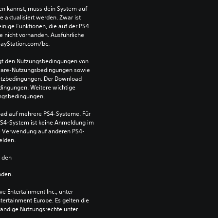
len kannst, muss dein System auf 
aktualisiert werden. Zwar ist 
einige Funktionen, die auf der PS4 
e nicht vorhanden. Ausführliche 
PlayStation.com/bc.
egt den Nutzungsbedingungen von 
ware-Nutzungsbedingungen sowie 
satzbedingungen. Der Download 
dingungen. Weitere wichtige 
ungsbedingungen.
ad auf mehrere PS4-Systeme. Für 
S4-System ist keine Anmeldung im 
die Verwendung auf anderen PS4-
elden.
n den 
nden.
 Entertainment Inc., unter 
ntertainment Europe. Es gelten die 
ändige Nutzungsrechte unter 