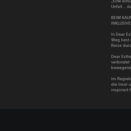
„Eine ein
Unfall… d
BEIM KAU
INKLUSIVE
In Dear Es
Weg liest 
Reise durc
Dear Esthe
verbindet
bewegende
Im Regiek
die Insel
inspiriert