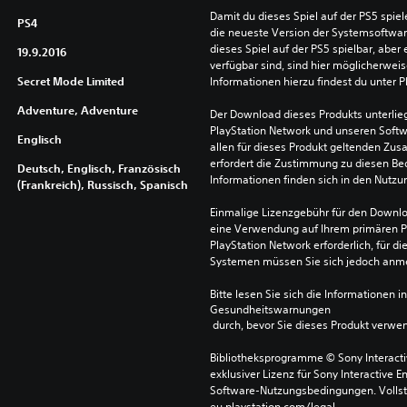
Damit du dieses Spiel auf der PS5 spie
PS4
die neueste Version der Systemsoftware 
dieses Spiel auf der PS5 spielbar, aber 
19.9.2016
verfügbar sind, sind hier möglicherweis
Secret Mode Limited
Informationen hierzu findest du unter 
Adventure, Adventure
Der Download dieses Produkts unterli
PlayStation Network und unseren Soft
Englisch
allen für dieses Produkt geltenden Zu
erfordert die Zustimmung zu diesen Be
Deutsch, Englisch, Französisch
Informationen finden sich in den Nutz
(Frankreich), Russisch, Spanisch
Einmalige Lizenzgebühr für den Downlo
eine Verwendung auf Ihrem primären P
PlayStation Network erforderlich, für 
Systemen müssen Sie sich jedoch anm
Bitte lesen Sie sich die Informationen i
Gesundheitswarnungen
 durch, bevor Sie dieses Produkt verwe
Bibliotheksprogramme © Sony Interactive
exklusiver Lizenz für Sony Interactive E
Software-Nutzungsbedingungen. Vollst
eu.playstation.com/legal.