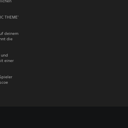
lichen
IC THEME'
Auf deinem
nnt die
s und
t einer
Spieler
iscoe