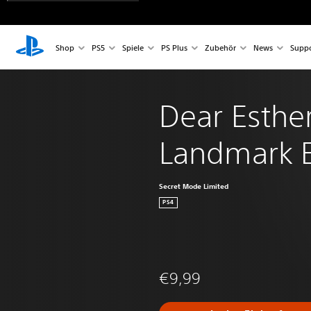
Shop
PS5
Spiele
PS Plus
Zubehör
News
Suppo
Dear Esther
Landmark E
Secret Mode Limited
PS4
€9,99