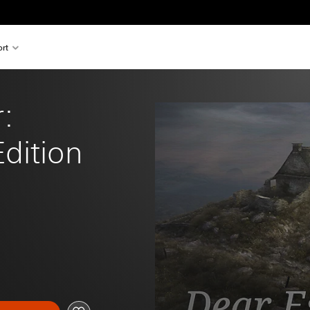
rt
: 
dition