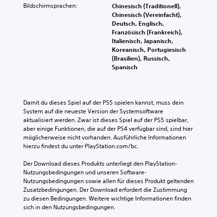
e
e
i
Bildschirmsprachen:
Chinesisch (Traditionell),
s
i
r
t
Chinesisch (Vereinfacht),
t
n
p
e
Deutsch, Englisch,
d
z
u
l
Französisch (Frankreich),
a
e
n
n
Italienisch, Japanisch,
s
l
k
u
Koreanisch, Portugiesisch
S
n
t
r
(Brasilien), Russisch,
p
e
e
f
Spanisch
i
r
e
ü
e
A
r
r
l
u
s
d
s
d
t
i
p
Damit du dieses Spiel auf der PS5 spielen kannst, muss dein 
i
e
e
i
System auf die neueste Version der Systemsoftware 
o
l
H
e
aktualisiert werden. Zwar ist dieses Spiel auf der PS5 spielbar, 
s
l
a
l
aber einige Funktionen, die auf der PS4 verfügbar sind, sind hier 
i
e
u
e
möglicherweise nicht vorhanden. Ausführliche Informationen 
g
n
p
n
hierzu findest du unter PlayStation.com/bc.
n
,
t
,
a
u
s
o
Der Download dieses Produkts unterliegt den PlayStation-
l
m
t
h
Nutzungsbedingungen und unseren Software-
e
d
o
n
Nutzungsbedingungen sowie allen für dieses Produkt geltenden 
r
a
r
e
Zusatzbedingungen. Der Download erfordert die Zustimmung 
e
s
y
d
zu diesen Bedingungen. Weitere wichtige Informationen finden 
d
S
u
i
sich in den Nutzungsbedingungen.
u
p
n
e