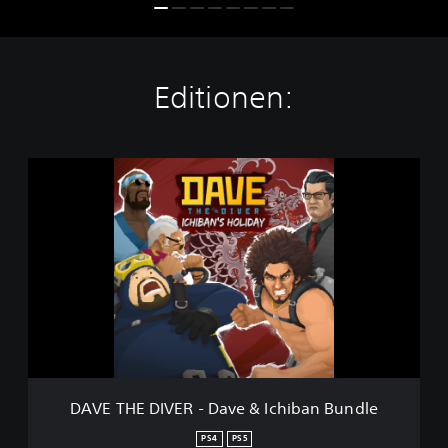
Editionen:
D
A
V
E
T
H
E
D
I
V
E
R
-
DAVE THE DIVER - Dave & Ichiban Bundle
D
a
PS4
PS5