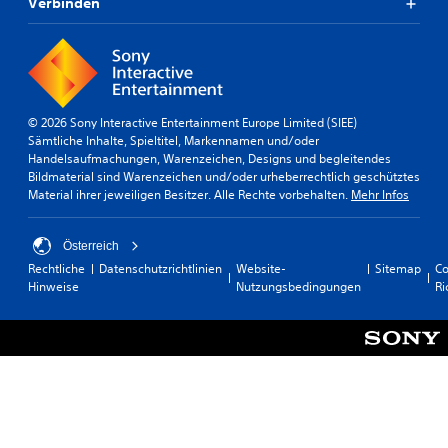
Verbinden
h
n
e
b
e
r
© 2026 Sony Interactive Entertainment Europe Limited (SIEE)
ü
Sämtliche Inhalte, Spieltitel, Markennamen und/oder
h
Handelsaufmachungen, Warenzeichen, Designs und begleitendes
r
Bildmaterial sind Warenzeichen und/oder urheberrechtlich geschütztes
u
Material ihrer jeweiligen Besitzer. Alle Rechte vorbehalten.
Mehr Infos
n
g
Österreich
s
Rechtliche
Datenschutzrichtlinien
Website-
Sitemap
Co
e
Hinweise
Nutzungsbedingungen
Ri
m
p
f
i
n
d
l
i