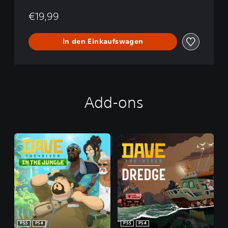
€19,99
In den Einkaufswagen
Add-ons
PS5
PS4
PS5
PS4