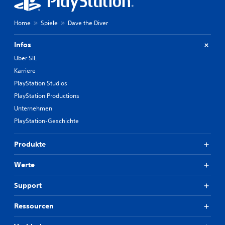
n
s
n
.
e
d
t
Home
Spiele
Dave the Diver
e
z
n
e
Infos
z
n
u
,
Über SIE
m
w
Karriere
ü
o
s
PlayStation Studios
d
s
u
PlayStation Productions
e
a
n
Unternehmen
u
.
f
PlayStation-Geschichte
g
e
S
Produkte
h
p
ö
i
Werte
r
e
t
l
h
Support
b
a
a
s
Ressourcen
t
r
.
o