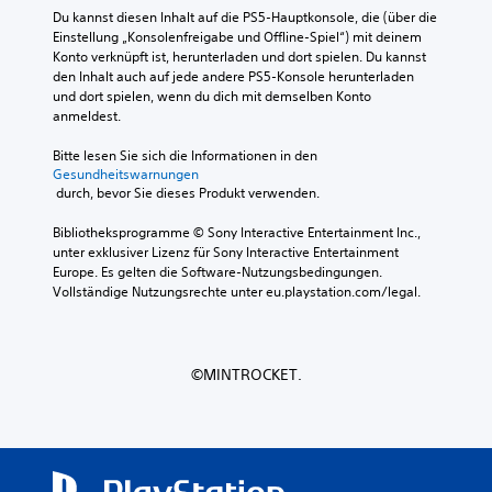
z
i
d
B
Du kannst diesen Inhalt auf die PS5-Hauptkonsole, die (über die 
i
e
d
e
Einstellung „Konsolenfreigabe und Offline-Spiel“) mit deinem 
e
l
i
w
Konto verknüpft ist, herunterladen und dort spielen. Du kannst 
r
g
e
e
den Inhalt auch auf jede andere PS5-Konsole herunterladen 
e
e
w
g
und dort spielen, wenn du dich mit demselben Konto 
n
n
i
u
anmeldest.
o
a
c
n
d
u
h
g
Bitte lesen Sie sich die Informationen in den 
e
a
t
Gesundheitswarnungen
s
r
n
i
 durch, bevor Sie dieses Produkt verwenden.
s
s
d
g
t
i
e
s
Bibliotheksprogramme © Sony Interactive Entertainment Inc., 
e
e
r
t
unter exklusiver Lizenz für Sony Interactive Entertainment 
u
s
S
e
Europe. Es gelten die Software-Nutzungsbedingungen. 
e
t
t
n
Vollständige Nutzungsrechte unter eu.playstation.com/legal.
r
u
e
F
u
m
l
i
n
m
l
g
g
s
e
u
e
©MINTROCKET.
c
f
r
n
h
o
e
v
a
r
n
e
l
t
.
r
t
z
w
e
u
e