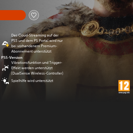
Das Cloud-Streaming auf der
PS5 und dem PS Portal wird nur
bei vorhandenem Premium-
Abonnement unterstützt
PS5-Version
Vibrationsfunktion und Trigger-
Effekt werden unterstützt
(DualSense Wireless-Controller)
Spielhilfe wird unterstützt