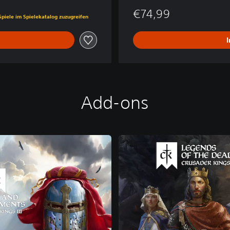
is von €49,99
€74,99
Spiele im Spielekatalog zuzugreifen
Add-ons