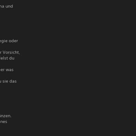
ama und
egie oder
 Vorsicht,
elst du
ber was
u sie das
änzen.
ines