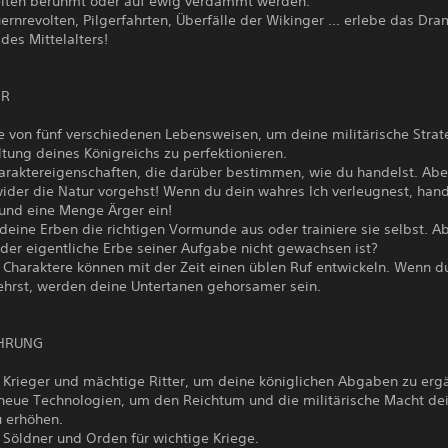
Zeiten berühmt oder auf ewig verdammt werden.
uernrevolten, Pilgerfahrten, Überfälle der Wikinger ... erlebe das Dr
des Mittelalters!
ER
e von fünf verschiedenen Lebensweisen, um deine militärische Strat
tung deines Königreichs zu perfektionieren.
araktereigenschaften, die darüber bestimmen, wie du handelst. Aber
ider die Natur vorgehst! Wenn du dein wahres Ich verleugnest, hand
 und eine Menge Ärger ein!
deine Erben die richtigen Vormunde aus oder trainiere sie selbst. A
der eigentliche Erbe seiner Aufgabe nicht gewachsen ist?
Charaktere können mit der Zeit einen üblen Ruf entwickeln. Wenn d
lehrst, werden deine Untertanen gehorsamer sein.
ÜHRUNG
e Krieger und mächtige Ritter, um deine königlichen Abgaben zu erg
 neue Technologien, um den Reichtum und die militärische Macht de
u erhöhen.
 Söldner und Orden für wichtige Kriege.