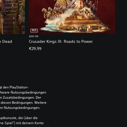
PS5
ADD-ON
he Dead
Crusader Kings III: Roads to Power
€29,99
t den PlayStation-
ftware-Nutzungsbedingungen 
en Zusatzbedingungen. Der 
diesen Bedingungen. Weitere 
 den Nutzungsbedingungen.
ptkonsole, die (über die 
ne-Spiel“) mit deinem Konto 