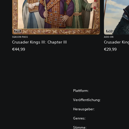
PS5
PS5
SEASON PASS
ADD-ON
Crusader Kings III: Chapter III
Crusader Kin
€44,99
€29,99
Plattform:
Veröffentlichung:
Herausgeber:
Genres:
Stimme: