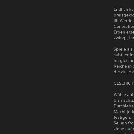
Endlich ka
preisgekr
III! Werde
Generation
Erben ers
zwingt, la
Spiele als
subtiler I
im gleiche
Reiche in 
die du je 
GESCHICH
Wähle auf 
bis nach Z
Durchlebe 
Macht jed
festigen.
Sei ein fr
ziehe auf 