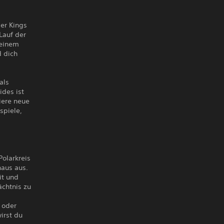
er Kings
Lauf der
 einem
d dich
als
ides ist
iere neue
spiele,
Polarkreis
haus aus.
it und
ächtnis zu
, oder
irst du