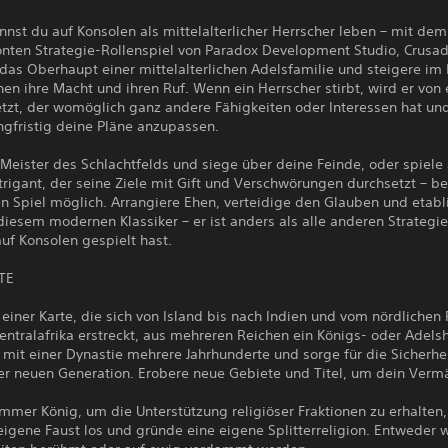
nnst du auf Konsolen als mittelalterlicher Herrscher leben – mit dem
önten Strategie-Rollenspiel von Paradox Development Studio, Crusad
 das Oberhaupt einer mittelalterlichen Adelsfamilie und steigere im 
en ihre Macht und ihren Ruf. Wenn ein Herrscher stirbt, wird er von
etzt, der womöglich ganz andere Fähigkeiten oder Interessen hat un
ngfristig deine Pläne anzupassen.
 Meister des Schlachtfelds und siege über deine Feinde, oder spiele 
ntrigant, der seine Ziele mit Gift und Verschwörungen durchsetzt – be
n Spiel möglich. Arrangiere Ehen, verteidige den Glauben und etabl
diesem modernen Klassiker – er ist anders als alle anderen Strategie
auf Konsolen gespielt hast.
TE
einer Karte, die sich von Island bis nach Indien und vom nördlichen 
entralafrika erstreckt, aus mehreren Reichen ein Königs- oder Adels
mit einer Dynastie mehrere Jahrhunderte und sorge für die Sicherhe
er neuen Generation. Erobere neue Gebiete und Titel, um dein Verm
ommer König, um die Unterstützung religiöser Fraktionen zu erhalten
eigene Faust los und gründe eine eigene Splitterreligion. Entweder w