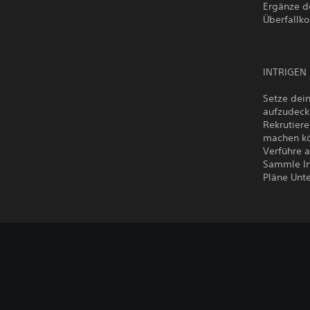
Ergänze d
Überfallk
INTRIGEN
Setze dei
aufzudeck
Rekrutiere
machen kö
Verführe 
Sammle In
Pläne Unt