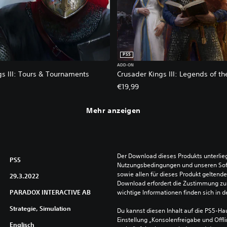
PS5
ADD-ON
gs III: Tours & Tournaments
Crusader Kings III: Legends of t
€19,99
Mehr anzeigen
Der Download dieses Produkts unterlieg
PS5
Nutzungsbedingungen und unseren So
sowie allen für dieses Produkt geltend
29.3.2022
Download erfordert die Zustimmung zu 
PARADOX INTERACTIVE AB
wichtige Informationen finden sich in
Strategie, Simulation
Du kannst diesen Inhalt auf die PS5-Hau
Einstellung „Konsolenfreigabe und Offli
Englisch