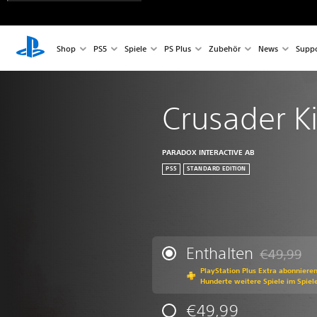
Shop
PS5
Spiele
PS Plus
Zubehör
News
Suppo
Crusader Ki
PARADOX INTERACTIVE AB
PS5
STANDARD EDITION
Enthalten
€49,99
Preisnachla
PlayStation Plus Extra abonniere
Hunderte weitere Spiele im Spiel
€49,99