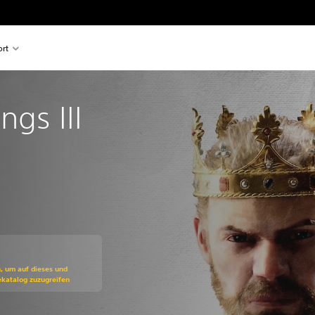
rt
ngs III
ss gegenüber dem Originalpreis von €49,99
n, um auf dieses und
ekatalog zuzugreifen