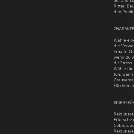
auf alle 
Ritter, Ba
den Prunk 
CHARAKT
Wähle ein
die Verwal
Erhalte Ch
wenn du w
dir Stress
Wähle für 
tun, wenn 
Grausame 
Fürchten 
KRIEGSF
Rekrutier
Erforsche
Gebiets z
Rekrutiere