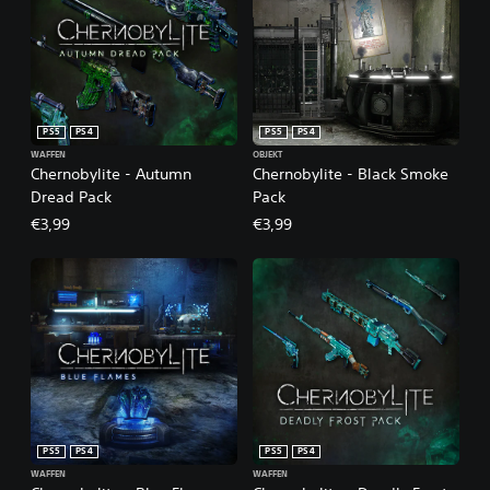
PS5
PS4
PS5
PS4
WAFFEN
OBJEKT
Chernobylite - Autumn
Chernobylite - Black Smoke
Dread Pack
Pack
€3,99
€3,99
PS5
PS4
PS5
PS4
WAFFEN
WAFFEN