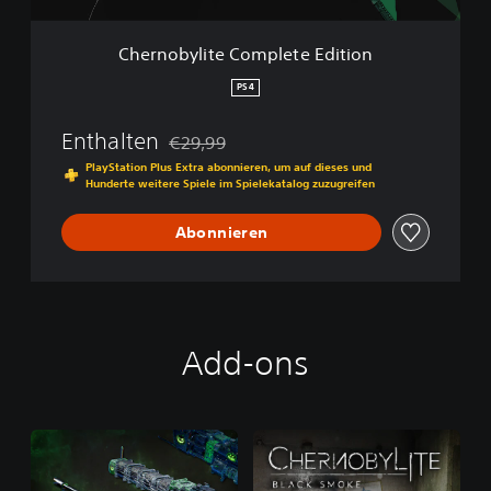
e
C
Chernobylite Complete Edition
o
m
PS4
p
l
Enthalten
€29,99
e
Preisnachlass gegenüber dem Originalpreis
t
PlayStation Plus Extra abonnieren, um auf dieses und
Hunderte weitere Spiele im Spielekatalog zuzugreifen
e
E
d
Abonnieren
i
t
i
o
n
Add-ons