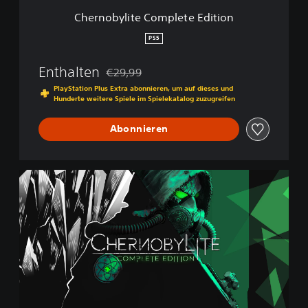
C
Chernobylite Complete Edition
o
m
PS5
p
l
Enthalten
€29,99
e
Preisnachlass gegenüber dem Originalpreis
t
PlayStation Plus Extra abonnieren, um auf dieses und
Hunderte weitere Spiele im Spielekatalog zuzugreifen
e
E
d
Abonnieren
i
t
i
C
o
h
n
e
r
n
o
b
y
l
i
t