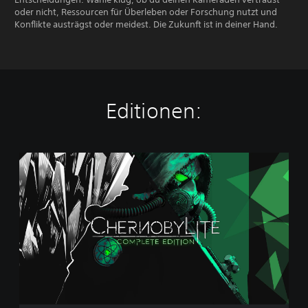
oder nicht, Ressourcen für Überleben oder Forschung nutzt und
Konflikte austrägst oder meidest. Die Zukunft ist in deiner Hand.
Editionen:
C
h
e
r
n
o
b
y
l
i
t
e