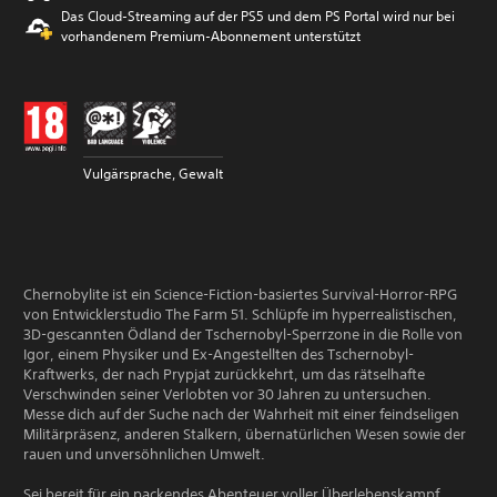
Das Cloud-Streaming auf der PS5 und dem PS Portal wird nur bei
vorhandenem Premium-Abonnement unterstützt
Vulgärsprache, Gewalt
Chernobylite ist ein Science-Fiction-basiertes Survival-Horror-RPG
von Entwicklerstudio The Farm 51. Schlüpfe im hyperrealistischen,
3D-gescannten Ödland der Tschernobyl-Sperrzone in die Rolle von
Igor, einem Physiker und Ex-Angestellten des Tschernobyl-
Kraftwerks, der nach Prypjat zurückkehrt, um das rätselhafte
Verschwinden seiner Verlobten vor 30 Jahren zu untersuchen.
Messe dich auf der Suche nach der Wahrheit mit einer feindseligen
Militärpräsenz, anderen Stalkern, übernatürlichen Wesen sowie der
rauen und unversöhnlichen Umwelt.
Sei bereit für ein packendes Abenteuer voller Überlebenskampf,