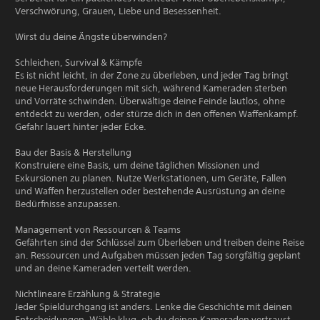
Verschwörung, Grauen, Liebe und Besessenheit.
Wirst du deine Ängste überwinden?
Schleichen, Survival & Kämpfe
Es ist nicht leicht, in der Zone zu überleben, und jeder Tag bringt
neue Herausforderungen mit sich, während Kameraden sterben
und Vorräte schwinden. Überwältige deine Feinde lautlos, ohne
entdeckt zu werden, oder stürze dich in den offenen Waffenkampf.
Gefahr lauert hinter jeder Ecke.
Bau der Basis & Herstellung
Konstruiere eine Basis, um deine täglichen Missionen und
Exkursionen zu planen. Nutze Werkstationen, um Geräte, Fallen
und Waffen herzustellen oder bestehende Ausrüstung an deine
Bedürfnisse anzupassen.
Management von Ressourcen & Teams
Gefährten sind der Schlüssel zum Überleben und treiben deine Reise
an. Ressourcen und Aufgaben müssen jeden Tag sorgfältig geplant
und an deine Kameraden verteilt werden.
Nichtlineare Erzählung & Strategie
Jeder Spieldurchgang ist anders. Lenke die Geschichte mit deinen
Entscheidungen. Wähle klug, ob du deinen Kameraden vertraust