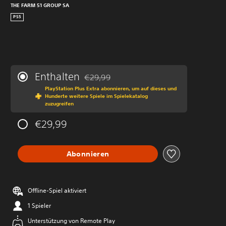
THE FARM 51 GROUP SA
PS5
Enthalten
€29,99
Preisnachlass gegenüber dem Originalprei
PlayStation Plus Extra abonnieren, um auf dieses und
Hunderte weitere Spiele im Spielekatalog
zuzugreifen
€29,99
Abonnieren
Offline-Spiel aktiviert
1 Spieler
Unterstützung von Remote Play