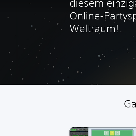
diesem einzig
Online-Partyspi
Weltraum!
Ga