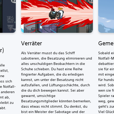
Verräter
Gemei
r)
Als Verräter musst du das Schiff
Sobald e
sabotieren, die Besatzung eliminieren und
Notfall-M
alles unschuldigen Beobachtern in die
debattie
lle
Schuhe schieben. Du hast eine Reihe
sie für e
ellst,
fingierter Aufgaben, die du erledigen
mit einge
ine
kannst, um unter der Besatzung nicht
für hund
ss sich
aufzufallen, und Lüftungsschächte, durch
wird. So
e Notfall-
die du dich bewegen kannst. Sei aber
wen sie f
n anderen
gewarnt, umsichtige
Spieler r
mt ab,
Besatzungsmitglieder könnten bemerken,
weg, gew
leibt zu
dass etwas nicht stimmt. Du denkst, du
geht's zu
abt.
bist ein Meister der Sabotage und der
Viel Glüc