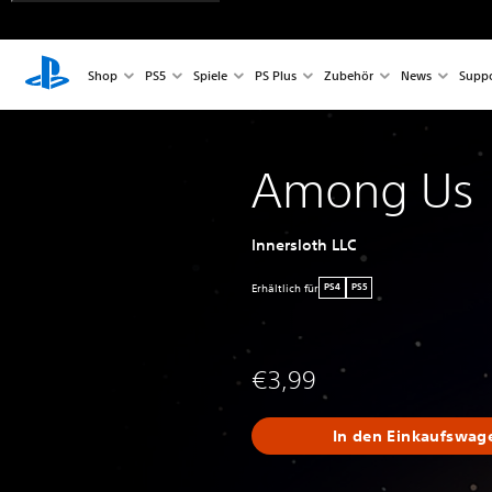
Shop
PS5
Spiele
PS Plus
Zubehör
News
Suppo
Among Us
Innersloth LLC
Erhältlich für
PS4
PS5
€3,99
In den Einkaufswag