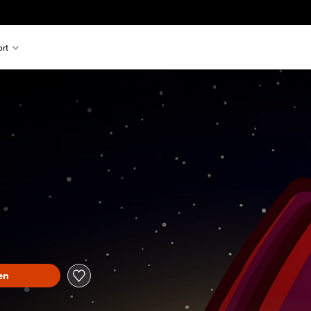
rt
en