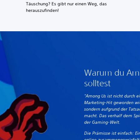
Täuschung? Es gibt nur einen Weg, das
herauszufinden!
Warum du Amo
solltest
"Among Us ist nicht durch e
Marketing-Hit geworden wie
sondern aufgrund der Tatsac
macht. Das verhalf dem Spie
der Gaming-Welt.
Die Prämisse ist einfach: E
online zusammengewürfelt