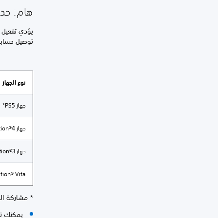
هام: حدو
توصيل حسابك
نوع الجهاز
جهاز PS5*
جهاز PlayStation®4
جهاز PlayStation®3
layStation® Vita
* مشاركة الج
يمكنك تفعيل كل من