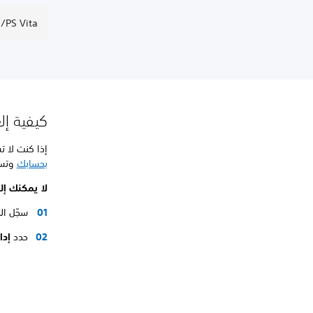
PS Vita/التلفزيون: إلغاء تفعيل الجهاز
كيفية إل
إذا كنت لا تستطيع الوصول إ
بحسابك
وتسج
لا يمكنك إل
سجّل ال
حدد
إدا