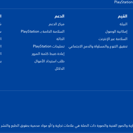
القيم
الدعم
ا
البيئة
مركز الدعم
ش
إمكانية الوصول
السلامة الخاصة بـ PlayStation
سي
السلامة عبر الإنترنت
الحالة
ا
تحقيق التنوع والمساواة والدمج الاجتماعي
تصليحات PlayStation
ا
إعادة ضبط كلمة المرور
ا
طلب استرداد الأموال
ب
الدلائل
جارية والصور الفنية والصورة ذات الصلة هي علامات تجارية و/أو مواد محمية بحقوق الطبع والنشر