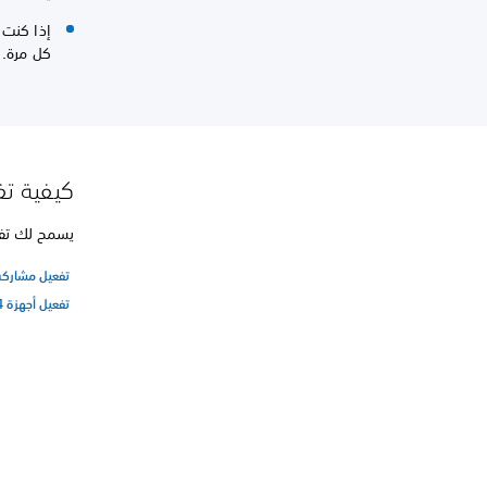
كل مرة.
كيفية تفعيل ج
يسمح لك تفع
تفعيل مشاركة جهاز PS5 واللعب بدون
تفعيل أجهزة PS4 وأجهزة PS3 وPS Vita