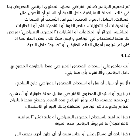
تم تصميم البرنامج كعالم افتراضي مغلق. المحتوى الرقمي المعروض بما
في ذلك العملة الافتراضية داخل اللعبة أو السلع أو الأصول مثل
العملات، النقاط، الرموز، الذهب، الجواهر، الأسلحة أو المعدات
أو المركبات أو التعزيزات، عناصر القوة أو التقدم/الفتح أو الفعاليات
المباشرة، الجوائز أو المكافآت أو الشارات ("المحتوى الافتراضي") مرخص
لك فقط للاستخدام في البرنامج و ليس ملكًا لك ، بغض النظر عما إذا
كان تم شراؤه بأموال العالم الحقيقي أو "كسبه" داخل اللعبة.
4.1.2
أنت توافق على استخدام المحتوى الافتراضي فقط بالطريقة المصرح بها
داخل البرنامج، وألا تقوم بأي مما يلي:
(أ) بيع أو شراء أو نقل أو استخدام المحتوى الافتراضي خارج البرنامج؛
(ب) بيع أو استبدال المحتوى الافتراضي مقابل عملة حقيقية أو أي شيء
ذي قيمة حقيقية، ما لم يوفّر البرنامج هذه الميزة، وعندئذٍ فقط بالالتزام
الصارم بشروط ناشر البرنامج المتعلقة بذلك البيع أو الاستبدال؛
(ت) المراهنة باستخدام المحتوى الافتراضي أو عليه (مثل "المراهنة
الافتراضية") ما لم يوفّر البرنامج هذه الميزة؛
(ث) إتاحة أي وسائل غش أو تدابير تقنية أو أي طرق أخرى تهدف إلى