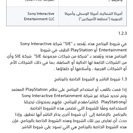
أمريكا الشمالية، أمريكا الوسطى، وأمريكا
Sony Interactive
الجنوبية ("منطقة الأمريكتين")
Entertainment LLC
1.2.3
في شروط البرنامج هذه ،يُقصد بـ "SIE" شركة Sony Interactive
Entertainment أو PlayStation الطرف في شروط
البرنامج هذه؛ ويُقصد بـ "شركة من شركات مجموعة SIE" شركة SIE وأي
من الشركات التابعة لها الحالية أو السابقة، بما في ذلك الشركات الأم
أو الشركات الفرعية ، وأسلافها أو خلفاؤها .
1.3 شروط الناشر و الشروط الخاصة بالبرنامج
إذا قمت باللعب أو استخدام البرنامج على نظام PlayStation المعتمد
وتم تحديد شركة غير شركة Sony Interactive Entertainment
أوPlayStation كناشر/مقدم للبرنامج، فإنهم يمنحونك ترخيصًا
لاستخدامه وفقًا للشروط التي تتضمن هذه الشروط الخاصة
بالبرنامج بالإضافة إلى أي شروط أخرى يذكر الناشر أنها تنطبق. وإذا
حدث أي تعارض بين تلك الشروط وهذه الشروط الخاصة بالبرنامج، فإن
هذه الشروط الخاصة بالبرنامج هي التي تسود على شروط الناشر.