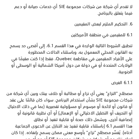
لا تقدم أي شركة من شركات مجموعة SIE أي خدمات صيانة أو دعم
فيما يتعلق بالبرنامج.
6. التحكيم الملزم لبعض المقيمين
6.1 للمقيمين في منطقة الأمريكتين
تنطبق الشروط التالية الواردة في هذا القسم 6.1، إلى أقصى حد يسمح
به القانون المحلي المعمول به، وباستثناء الحالات المحظورة
على الأفراد المقيمين في مقاطعة Quebec، فقط إذا كنت مقيمًا في
الولايات المتحدة أو في دولة من دول أمريكا الشمالية أو الوسطى أو
الجنوبية.
6.1.1 الغرض
مصطلح "النزاع" يعني أي نزاع أو مطالبة أو خلاف بينك وبين أي شركة من
شركات مجموعة SIE بشأن استخدام البرنامج، سواء كان قائمًا على عقد
أو قانون أو لائحة أو مرسوم أو مسؤولية تقصيرية (بما في ذلك الاحتيال
أو التحريف أو التضليل الاحتيالي أو الإهمال) أو أي نظرية قانونية أو
إنصافية أخرى، ويشمل ذلك صحة أو قابلية تنفيذ أو نطاق
هذا القسم 6.1 (باستثناء قابلية تنفيذ بند التنازل عن الدعوى الجماعية
أدناه). يُفسَّر مصطلح "نزاع" بأوسع معنى ممكن يسمح بإنفاذه. إذا كان