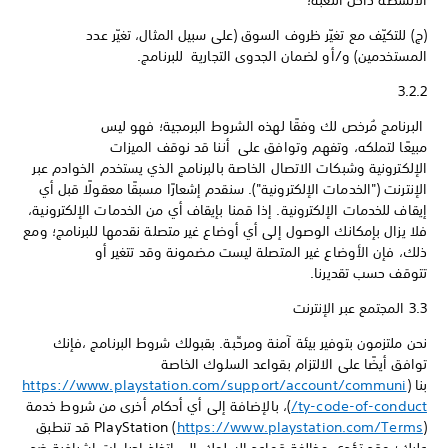
الأنشطة داخل اللعبة؛
(ج) للتكيّف مع تغيّر ظروف السوق (على سبيل المثال، تغيّر عدد
المستخدمين) و/أو لضمان الجدوى التجارية للبرنامج.
3.2.2
البرنامج مُرخص لك وفقًا لهذه الشروط البرمجية؛ فهو ليس
مبيعًا لتملكه، وتفهم وتوافق على أننا قد نوقف الميزات
الإلكترونية وشبكات الاتصال الخاصة بالبرنامج الذي يستخدم الخوادم عبر
الإنترنت ("الخدمات الإلكترونية"). سنقدم إشعارًا مسبقًا معقولًا قبل أي
إيقاف للخدمات الإلكترونية. إذا قمنا بإيقاف أي من الخدمات الإلكترونية،
فلا يزال بإمكانك الوصول إلى أي أوضاع غير متصلة نقدمها للبرنامج؛ ومع
ذلك، فإن الأوضاع غير المتصلة ليست مضمونة وقد تتغير أو
تتوقف حسب تقديرنا.
3.3 المجتمع عبر الإنترنت
نحن ملتزمون بتوفير بيئة آمنة ومرحِّبة. بقبولك شروط البرنامج ،فإنك
توافق أيضًا على الالتزام بقواعد السلوك الخاصة
بنا (
https://www.playstation.com/support/account/communi
ty-code-of-conduct/
)، بالإضافة إلى أي أحكام أخرى من شروط خدمة
https://www.playstation.com/Terms
PlayStation (
) قد تنطبق