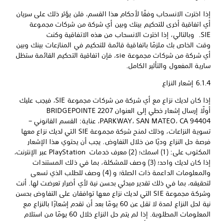
إذا اخترت الانسحاب وفقًا لأحكام هذا القسم، فلن يؤثر ذلك على سريان
أي اتفاقية أخرى للتحكيم بينك وبين أي شركة من شركات مجموعة
SIE. وبالتالي، إذا اخترت الانسحاب من هذه الاتفاقية وكنت
وقت الخاص بك ملزمًا باتفاقية قائمة للتحكيم في المنازعات بينك وبين
أي شركة من شركات مجموعة sie، فإن اتفاقية التحكيم القائمة ستظل
سارية المفعول والتأثير الكامل.
6.1.4 إشعار النزاع
إذا كان لديك نزاع مع أي شركة من شركات مجموعة SIE، فيجب عليك
أولًا إرسال إشعار خطي إلى العنوان 2207 BRIDGEPOINTE
PARKWAY، SAN MATEO، CA 94404، عناية: القسم القانوني –
تسوية النزاعات، وذلك لمنح شركة مجموعة SIE التي لديك نزاع معها
فرصة حل النزاع وديًا من خلال التفاوض. يجب أن يحتوي هذا الإشعار
المكتوب على: (1) اسمك؛ (2) معرف خدمات PlayStation عبر الإنترنت،
إذا كان لديك واحد؛ (3) وصف للمشكلة، بما في ذلك المستندات
والمعلومات الداعمة ذات الصلة؛ و (4) وصف للطلب الذي تسعى
لتحقيقه، بما في ذلك تقدير مبدئي بحسن نية لأي أضرار تعرضت لها. أنت
وشركة مجموعة SIE التي لديك نزاع معها توافقان على التفاوض بحسن
نية لحل النزاع لمدة لا تقل عن 60 يومًا بعد أن تقدم إشعارًا بالنزاع مع
المعلومات المطلوبة. إذا لم يتم حل النزاع خلال 60 يومًا من استلام