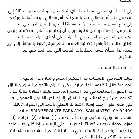
التحكيم.
إلى الحد الذي تسعى فيه أنت أو أي شركة من شركات مجموعة SIE إلى
الحصول على أمر قضائي عام بالمنع (أي أمر قضائي يهدف أساسًا ويؤدي
إلى منع أفعال قد تُسبب ضررًا مستقبليًا للجمهور)، فإن الحق في هذا
النوع من الإنصاف ومدى تطبيقه يجب أن يُنظر فيه أمام المحكمة، وليس
من خلال التحكيم. يوافق جميع الأطراف على أن أي إجراءات قضائية
تتعلق بطلبات الأوامر القضائية العامة بالمنع سيتم تعليقها مؤقتًا إلى حين
صدور قرار بشأن جوهر المطالبات الفردية التي يتم النظر فيها عبر
التحكيم.
6.1.3 حق الانسحاب
لديك الحق في الانسحاب من التحكيم الملزم والتنازل عن الدعوى
الجماعية خلال 30 يومًا. إذا لم ترغب في الالتزام بالتحكيم الملزم والتنازل
عن الدعوى الجماعية في هذا القسم 6.1، يجب عليك إخطارنا كتابيًا خلال
30 يومًا من تاريخ قبولك لهذا الاتفاق، إلا إذا نص القانون المعمول به
على فترة أطول. يجب إرسال إشعارك الخطي بالبريد إلى العنوان 2207
BRIDGEPOINTE PARKWAY، SAN MATEO، CA 94404، عناية:
القسم القانوني/التحكيم، ويجب أن يتضمن: (1) اسمك، (2) عنوانك، (3)
معرّف خدمات PlayStation الخاص بك على الإنترنت، إذا كان لديك واحد،
و (4) بيان واضح أنك لا ترغب في حل النزاعات مع أي شركة من شركات
مجموعة SIE من خلال التحكيم.