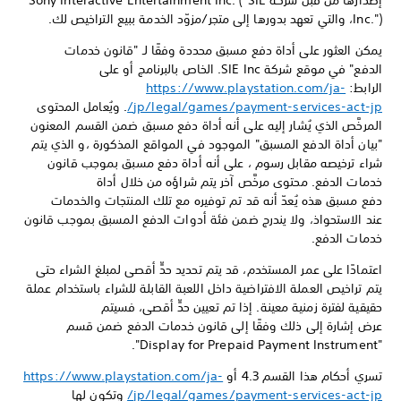
إصدارها من قبل شركة Sony Interactive Entertainment Inc. ("SIE
Inc.")، والتي تعهد بدورها إلى متجر/مزوّد الخدمة ببيع التراخيص لك.
يمكن العثور على أداة دفع مسبق محددة وفقًا لـ "قانون خدمات
الدفع" في موقع شركة SIE Inc. الخاص بالبرنامج أو على
الرابط:
https://www.playstation.com/ja-
jp/legal/games/payment-services-act-jp/
. ويُعامل المحتوى
المرخَّص الذي يُشار إليه على أنه أداة دفع مسبق ضمن القسم المعنون
"بيان أداة الدفع المسبق" الموجود في المواقع المذكورة ،و الذي يتم
شراء ترخيصه مقابل رسوم ، على أنه أداة دفع مسبق بموجب قانون
خدمات الدفع. محتوى مرخَّص آخر يتم شراؤه من خلال أداة
دفع مسبق هذه يُعدّ أنه قد تم توفيره مع تلك المنتجات والخدمات
عند الاستحواذ، ولا يندرج ضمن فئة أدوات الدفع المسبق بموجب قانون
خدمات الدفع.
اعتمادًا على عمر المستخدم، قد يتم تحديد حدٍّ أقصى لمبلغ الشراء حتى
يتم تراخيص العملة الافتراضية داخل اللعبة القابلة للشراء باستخدام عملة
حقيقية لفترة زمنية معينة. إذا تم تعيين حدٍّ أقصى، فسيتم
عرض إشارة إلى ذلك وفقًا إلى قانون خدمات الدفع ضمن قسم
"Display for Prepaid Payment Instrument".
تسري أحكام هذا القسم 4.3 أو
https://www.playstation.com/ja-
jp/legal/games/payment-services-act-jp/
وتكون لها