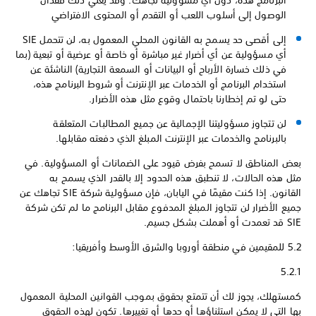
البرنامج هذه، دون أي مسؤولية تجاهك. وقد يعني ذلك فقدان
الوصول إلى أسلوب اللعب أو التقدم أو المحتوى الافتراضي
إلى أقصى حد يسمح به القانون المحلي المعمول به، لن تتحمل SIE
أي مسؤولية عن أي أضرار غير مباشرة أو خاصة أو عرضية أو تبعية (بما
في ذلك خسارة الأرباح أو البيانات أو السمعة التجارية) الناشئة عن
استخدام البرنامج أو الخدمات عبر الإنترنت أو شروط البرنامج هذه،
حتى لو تم إخطارنا باحتمال وقوع مثل هذه الأضرار.
لن تتجاوز مسؤوليتنا الإجمالية عن جميع المطالبات المتعلقة
بالبرنامج والخدمات عبر الإنترنت المبلغ الذي دفعته مقابلها.
بعض المناطق لا تسمح بفرض قيود على الضمانات أو المسؤولية. في
مثل هذه الحالات، لا تنطبق هذه الحدود إلا بالقدر الذي يسمح به
القانون. إذا كنت مقيمًا في اليابان، فإن مسؤولية شركة SIE تجاهك عن
جميع الأضرار لن تتجاوز المبلغ المدفوع مقابل البرنامج ما لم تكن شركة
SIE قد تعمدت أو أهملت بشكل جسيم.
5.2 للمقيمين في منطقة أوروبا والشرق الأوسط وأفريقيا:
5.2.1
كمستهلك، يجوز لك أن تتمتع بحقوق بموجب القوانين المحلية المعمول
بها التي لا يمكن استثناؤها أو حدها أو تغييرها. تكون لهذه الحقوق