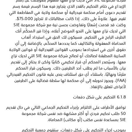
شركة مجموعة SIE التي لديك نزاع معها ستقوم بتعويضك عن رسم
الإيداع في ختام التحكيم بالقدر الذي يتجاوز فيه هذا الرسم قيمة رسم
تقديم دعوى أمام محكمة فيدرالية أو محكمة ولاية في المقاطعة التي
تقيم فيها. علاوةً على ذلك، إذا كانت مطالباتك لا تتجاوز 75،000$،
وكنت قد قدمت إشعارًا وتفاوضت بحسن نية مع شركة مجموعة SIE
التي لديك نزاع معها على النحو الموضح أعلاه، وإذا قرر المحكّم أنك
الطرف الرابح في التحكيم، فسيكون لك الحق في استرداد أتعاب
المحاماة المعقولة والتكاليف كما يحددها المحكّم، بالإضافة إلى أي
حقوق أخرى في استردادها بموجب القوانين الفيدرالية أو قوانين الولاية
السارية المطبقة لصالحك أو لصالح شركة مجموعة SIE التي لديك نزاع
معها. وسيُصدر المحكم أي قرار تحكيمي كتابيًا ولكن لا يحتاج إلى تقديم
بيان بالأسباب ما لم يطلب أحد الطرفين ذلك. وسيكون قرار المحكم
ملزمًا ونهائيًا، باستثناء أي حق استئناف ينص عليه قانون التحكيم الفيدرالي
(FAA)، ويجوز تحويله إلى أي محكمة لها سلطة قضائية على الطرفين
لأغراض تتعلق بالإنفاذ.
6.1.8 التحكيم على شكل دفعات
توافق الأطراف على الالتزام بإجراء التحكيم الجماعي التالي في حال تقديم
50 طلب تحكيم فردي أو أكثر مشابهة ضد نفس شركة مجموعة
SIE بمساعدة نفس مكتب (أو مكاتب) المحاماة.
بموجب إجراء التحكيم على شكل دفعات، ستقوم جمعية التحكيم