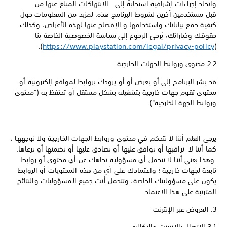
واتخاذ إجراءات إشرافية استجابةً إلى الانتهاكات المبلغ عنها من
قبل مستخدمين آخرين لشروط البرنامج هذه. لمزيد من المعلومات حول
كيفية جمع بياناتك واستخدامها و الإفصاح عنها لهذه الأغراض، وكذلك
حقوقك وخياراتك، يُرجى الرجوع إلى سياسة الخصوصية الخاصة بنا
).
https://www.playstation.com/legal/privacy-policy
(
2.2 محتوى وروابط الجهات الخارجية
قد يشر البرنامج إلى أو يعرض أو أو يزودك بروابط لمواقع إلكترونية أو
محتوى تقوم جهات خارجية بتشغيله بشكل مستقل أو تحتفظ به ("محتوى
وروابط الجهة الخارجية").
يرجى العلم أننا لا نتحكم في محتوى وروابط الجهات الخارجية ولا نوجهها ،
كما أننا لا نراقبها أو نوافق عليها أو نصادق عليها أو نضمنها أو نرعاها.
وهذا يعني أننا لا نتحمل أي مسؤولية تجاهك عن أي محتوى أو روابط
تابعة لجهات خارجية ؛ واعتمادك على أي من هذه المحتويات أو الروابط
يكون على مسؤوليتك الخاصة، وتتحمل أنت جميع المسؤوليات والنتائج
المترتبة على هذا الاعتماد.
3. العروض عبر الإنترنت