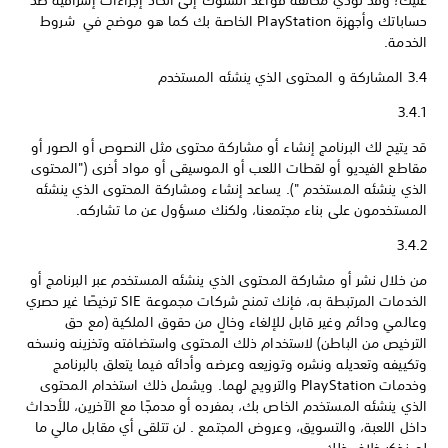
عليك؛ وقد تؤدي مخالفة قواعد السلوك إلى اتخاذ إجراءات إشرافية ضد
حساباتك وأجهزة PlayStation الخاصة بك كما هو موضح في شروط
الخدمة.
3.4 المشاركة و المحتوى الذي ينشئه المستخدم
3.4.1
قد يتيح لك البرنامج إنشاء أو مشاركة محتوى مثل النصوص أو الصور أو
مقاطع الفيديو أو لقطات اللعب أو الموسيقى أو مواد أخرى ("المحتوى
الذي ينشئه المستخدم "). يساعد إنشاء ومشاركة المحتوى الذي ينشئه
المستخدمون على بناء مجتمعنا، ولكنك مسؤول عن ما تشاركه.
3.4.2
من خلال نشر أو مشاركة المحتوى الذي ينشئه المستخدم عبر البرنامج أو
الخدمات المرتبطة به، فإنك تمنح شركات مجموعة SIE ترخيصًا غير حصري
وعالمي ودائم وغير قابل للإلغاء وخالٍ من حقوق الملكية (مع حق
الترخيص من الباطن) لاستخدام ذلك المحتوى واستضافته وتخزينه ونسخه
وتكييفه وتعديله ونشره وتوزيعه وعرضه وأدائه فيما يتعلق بالبرنامج
وخدمات PlayStation والترويج لهما. ويشمل ذلك استخدام المحتوى
الذي ينشئه المستخدم الخاص بك، بمفرده أو مدمجًا مع الآخرين، للأحداث
داخل اللعبة، والتسويق، وعروض المجتمع . لن تتلقى أي مقابل مالي ما