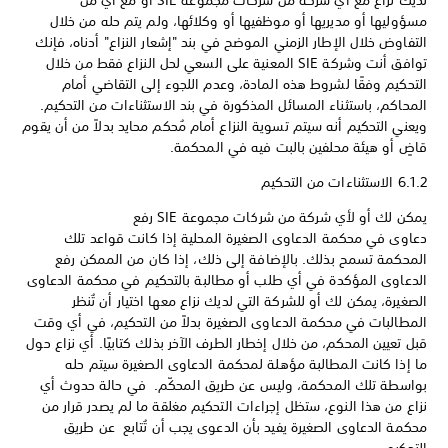
لديك نزاع مع أي شركة من شركات مجموعة SIE أو مع أي من
مسؤوليها أو مديريها أو موظفيها أو وكلائها، ولم يتم حله من خلال
التفاوض خلال الإطار الزمني الموضح في بند "إشعار النزاع" أدناه، فإنك
توافق أنت وشركة SIE المعنية على السعي لحل النزاع فقط من خلال
التحكيم وفقًا لشروط هذه المادة، وعدم اللجوء إلى التقاضي أمام
المحاكم، باستثناء المسائل المذكورة في بند الاستثناءات من التحكيم.
ويعني التحكيم أنه سيتم تسوية النزاع أمام مُحكم محايد بدلاً من أن يقوم
قاضٍ أو هيئة محلفين بالبت فيه في المحكمة.
6.1.2 الاستثناءات من التحكيم
يمكن لك أو لأي شركة من شركات مجموعة SIE رفع
دعاوى في محكمة الدعاوى الصغيرة المحلية إذا كانت قواعد تلك
المحكمة تسمح بذلك. بالإضافة إلى ذلك، إذا كان من الممكن رفع
الدعاوى المؤكدة في أي طلب أو مطالبة بالتحكيم في محكمة الدعاوى
الصغيرة، يمكن لك أو للشركة التي لديك نزاع معها اختيار أن تُنظر
المطالبات في محكمة الدعاوى الصغيرة بدلاً من التحكيم، في أي وقت
قبل تعيين المحكم، من خلال إخطار الطرف الآخر بذلك كتابيًا. أي نزاع حول
ما إذا كانت المطالبة مؤهلة لمحكمة الدعاوى الصغيرة سيتم حله
بواسطة تلك المحكمة، وليس عن طريق المحكّم. في حالة حدوث أي
نزاع من هذا النوع، ستظل إجراءات التحكيم مغلقة ما لم يصدر قرار من
محكمة الدعاوى الصغيرة يفيد بأن الدعوى يجب أن تُتابع عن طريق