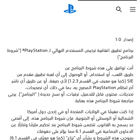
بحث
إصدار. 1.0
برنامج تطبيق اتفاقية ترخيص المستخدم النهائي لـ PlayStation® ("شروط
البرنامج")
أنت توافق على هذه شروط البرنامج عن
طريق اللعب، أو استخدام، أو الوصول إلى أي لعبة تطبيق مقدم من
SIE (كما هو معرف في القسم 1.2.3) لأي صيغة، أو عن طريق أي ناشر
آخر لنظام PlayStation المصرح به، بما في ذلك أي تصحيحات،
تحديثات، محتوى قابل للتحميل، ترقيات، أو نسخ جديدة ( "البرنامج"). يرجى
مراجعة شروط البرنامج هذه بعناية.
إذا كنت مقيمًا في الولايات المتحدة أو في إحدى دول أمريكا
الشمالية أو الوسطى أو الجنوبية، فإن شروط البرنامج هذه، إلى أقصى
حد يسمح به القانون، تتضمن شروط البرنامج بند تحكيم ملزمًا وتنازلًا عن
الدعاوى الجماعية في القسم 6.1 مما يؤثر على حقوقك
بموجب هذه الشروط و بشأن أي "نزاع" (كما هو معرّف في القسم 6.1)