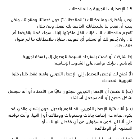
1.5 الإصدارات التجريبية و الملاحظات
نرحب بأفكارك وملاحظاتك ("الملاحظات") حول خدماتنا ومنتجاتنا، ولكن
يجب أن تقدم لنا ملاحظاتك الخاصة بك فقط. ومن خلال
تقديم ملاحظاتك لنا ، فإنك تنقل ملكيتها إلينا ، سواء قمنا بتنفيذها أم
لا . ولن يُدفع لك أو تستلم أي تعويض مقابل ملاحظاتك ما لم نقول
خلاف ذلك.
إذا شاركت أو قمت باسترداد قسيمة للوصول إلى نسخة تجريبية
للبرنامج ، فإنك توافق على الشروط الإضافية:
(أ) يُمنح لك ترخيص للوصول إلى الإصدار التجريبي ولعبه فقط خلال فترة
التجريبية المحددة؛
(ب) لا نضمن أن الإصدار التجريبي سيكون خاليًا من الأخطاء أو أنه سيعمل
بشكل صحيح (أو أنه سيعمل أساسًا)؛
(ت) أثناء فترة الإصدار التجريبي، قد نقوم بتعديل بدون إشعار، والذي قد
يكون عبارة عن إضافة بيانات ومحتويات ووظائف أو إزالتها، وأنت توافق
على أننا لن نكون مسؤولين عن أي فقدان للبيانات أو
المحتوى أو الوظائف؛