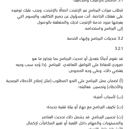
3.1 الاتصال بالإنترنت والتكاليف
تتطلب ميزات البرنامج عبر الإنترنت اتصالًا بالإنترنت، ويجب عليك توفيره
على نفقتك الخاصة. أنت مسؤول عن جميع التكاليف والرسوم التي
يفرضها مزود خدمة الإنترنت لديك والمتعلقة بالوصول
إلى البرنامج واستخدامه.
3.2 تحديثات البرنامج وإنهاء الخدمة
3.2.1
قد نقوم أحيانًا بتعديل أو تحديث البرنامج بما يتجاوز ما هو
ضروري للحفاظ على التوافق التعاقدي للبرنامج ،إذا وُجد سبب وجيه
يقتضي ذلك، وعلى وجه الخصوص:
(أ) لضمان عمل البرنامج على النحو المطلوب (مثل إصلاح الأخطاء البرمجية
والأخطاء) وتحسين فعاليته؛
(ب) لأسباب أمنية؛
(ت) تكييف البرنامج مع جهاز أو بيئة تقنية جديدة؛
(ث) تحسين البرنامج. قد يشمل ذلك تحديث العناصر
والمستويات والمهام داخل اللعبة أو تغيير المكافآت لإكمال