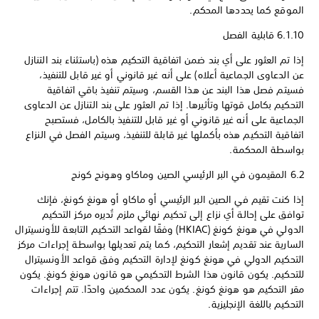
الموقع كما يحددها المحكم.
6.1.10 قابلية الفصل
إذا تم العثور على أي بند ضمن اتفاقية التحكيم هذه (باستثناء بند التنازل
عن الدعاوى الجماعية أعلاه) على أنه غير قانوني أو غير قابل للتنفيذ،
فسيتم فصل هذا البند عن هذا القسم، وسيتم تنفيذ باقي اتفاقية
التحكيم بكامل قوتها وتأثيرها. إذا تم العثور على بند التنازل عن الدعاوى
الجماعية على أنه غير قانوني أو غير قابل للتنفيذ بالكامل، فستصبح
اتفاقية التحكيم هذه بأكملها غير قابلة للتنفيذ، وسيتم الفصل في النزاع
بواسطة المحكمة.
6.2 المقيمون في البر الرئيسي الصين وماكاو وهونج كونج
إذا كنت تقيم في الصين البر الرئيسي أو ماكاو أو هونغ كونغ، فإنك
توافق على إحالة أي نزاع إلى تحكيم نهائي ملزم تُديره مركز التحكيم
الدولي في هونغ كونغ (HKIAC) وفقًا لقواعد التحكيم التابعة للأونسيترال
السارية عند تقديم إشعار التحكيم، كما يتم تعديلها بواسطة إجراءات مركز
التحكيم الدولي في هونغ كونغ لإدارة التحكيم وفق قواعد الأونسيترال
للتحكيم. يكون قانون هذا الشرط التحكيمي هو قانون هونغ كونغ. يكون
مقر التحكيم هو هونغ كونغ. يكون عدد المحكمين واحدًا. تتم إجراءات
التحكيم باللغة الإنجليزية.