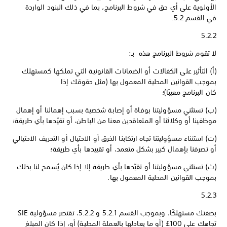
الأولوية على أي حق في شروط البرنامج، بما في ذلك البنود الواردة
في القسم 5.2.
5.2.2
لا تقوم شروط البرنامج هذه بـ:
(أ) التأثير على الكفالات أو الضمانات القانونية التي تملكها كمستهلك
بموجب القوانين المحلية المعمول بها (مثل حقوقك إذا
كان البرنامج معيبًا)؛
(ب) تستثني مسؤوليتنا بوفاة أو إصابة شخصية بسبب إهمالنا أو إهمال
موظفينا أو وكلائنا أو المتعاقدين معنا من الباطن، أو تقيّدها بأي طريقة؛
(ت) استثناء مسؤوليتنا تجاه ارتكابنا الخرق أو الاحتيال أو التحريف الاحتيالي
أو تصرفنا بإهمال كبير بشكل متعمد، أو تقييدها بأي طريقة؛
(ث) تستثني مسؤوليتنا أو تقيّدها بأي طريقة إلا إذا كان يُسمح لنا بذلك
بموجب القوانين المحلية المعمول بها.
5.2.3
بصفتك مستهلكًا، وبموجب القسم 5.2.1 و 5.2.2، تقتصر مسؤولية SIE
تجاهك على 100£ (أو ما يعادلها بالعملة المحلية) أو، إذا كان المبلغ