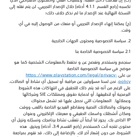
(ث) إن تقدمك داخل اللعبة، وعمليات الفتح، والمحتوى الافتراضي الذي
تكسبه (راجع القسم 4.1.1 أدناه) خلال الإصدار التجريبي، لن يتم نقله إلى
النسخة النهائية عند الإصدار ما لم نذكر خلاف ذلك؛
(ج) يمكننا إنهاء الإصدار التجريبي أو منعك من الوصول إليه في أي
وقت.
2. سياسة الخصوصية ومحتوى الجهات الخارجية
2.1 سياسة الخصوصية الخاصة بنا
سنجمع ونستخدم ونفصح عن و نحتفظ بالمعلومات الشخصية كما هو
موضح في سياسة الخصوصية الخاصة
بن على
https://www.playstation.com/legal/privacy-
policy
. نحن لسنا مسؤولين عن مراقبة أو تسجيل أي نشاط أو اتصالات،
على الرغم من أنه قد يتم ذلك للتحقيق في انتهاكات هذه الشروط
البرمجية أو لتطبيقها، أو لحماية حقوق وممتلكات SIE وشركائها
وعملائها. المعلومات التي نحصل عليها قد تشمل محتواك
وصوتك واتصالاتك النصية ومقاطع الفيديو الخاصة باللعب ووقت
ومكان أنشطتك واسمك الحقيقي و معرفك الإلكتروني وعنوان
IP الخاص بك. يجوز لنا أيضاً أن نتعقّب نشاط برنامجك ونسجّله ونزيل أي
محتوى تنتجه أنت كمستخدم (راجع القسم 3.4، أدناه) ويخرق هذه
الشروط، من دون إشعار آخر لك. بالإضافة إلى ذلك، قد نقوم بمراجعة