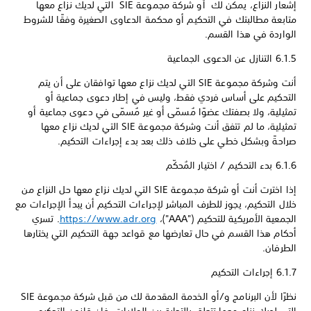
إشعار النزاع، يمكن لك أو شركة مجموعة SIE التي لديك نزاع معها
متابعة مطالبتك في التحكيم أو محكمة الدعاوى الصغيرة وفقًا للشروط
الواردة في هذا القسم.
6.1.5 التنازل عن الدعوى الجماعية
أنت وشركة مجموعة SIE التي لديك نزاع معها توافقان على أن يتم
التحكيم على أساس فردي فقط، وليس في إطار دعوى جماعية أو
تمثيلية، ولا بصفتك عضوًا مُسمّى أو غير مُسمّى في دعوى جماعية أو
تمثيلية، ما لم تتفق أنت وشركة مجموعة SIE التي لديك نزاع معها
صراحةً وبشكل خطي على خلاف ذلك بعد بدء إجراءات التحكيم.
6.1.6 بدء التحكيم / اختيار المُحكّم
إذا اخترت أنت أو شركة مجموعة SIE التي لديك نزاع معها حل النزاع من
خلال التحكيم، يجوز للطرف المباشر لإجراءات التحكيم أن يبدأ الإجراءات مع
الجمعية الأمريكية للتحكيم ("AAA")،
https://www.adr.org
. تسري
أحكام هذا القسم في حال تعارضها مع قواعد جهة التحكيم التي يختارها
الطرفان.
6.1.7 إجراءات التحكيم
نظرًا لأن البرنامج و/أو الخدمة المقدمة لك من قبل شركة مجموعة SIE