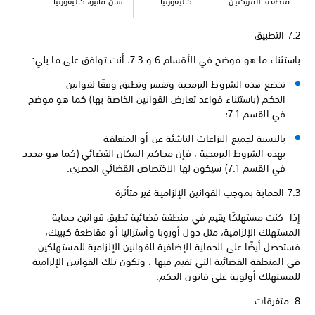
منطقة الأمريكتين
كاليفورنيا
سان ماتيو، كاليفورنيا
7.2 التطبيق
باستثناء ما هو موضح في الأقسام 6 و 7.3، أنت توافق على ما يلي:
تخضع هذه الشروط البرمجية وتفسر وتطبق وفقًا لقوانين
الحكم (باستثناء قواعد تعارض القوانين الخاصة بها) كما هو موضح
في القسم 7.1؛
بالنسبة لجميع النزاعات الناشئة عن أو المتعلقة
بهذه الشروط البرمجية ، فإن محاكم المكان القضائي (كما هو محدد
في القسم 7.1) سيكون لها الاختصاص القضائي الحصري.
7.3 الحماية بموجب القوانين الإلزامية غير متأثرة
إذا كنت مستهلكًا يقيم في منطقة قضائية تطبق قوانين حماية
المستهلك الإلزامية، مثل دول أوروبا وأستراليا أو مقاطعة كيبيك،
فستحصل أيضًا على الحماية الإضافية للقوانين الإلزامية للمستهلكين
في المنطقة القضائية التي تقيم فيها ، وتكون تلك القوانين الإلزامية
للمستهلك أولوية على قانون الحكم.
8. متفرقات