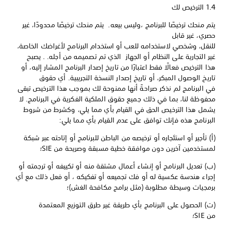
1.4 الترخيص لك
يتم منحك ترخيصًا للبرنامج ،وليس بيعه. يتم منحك ترخيصًا محدودًا، غير
حصري، غير قابل
للنقل، وشخصي لاستخدامه للعب أو استخدام البرنامج لأغراضك الخاصة،
غير التجارية على النظام أو الجهاز الذي تم تصميمه من أجله. . يصبح
هذا الترخيص فعالًا فقط اعتبارًا من تاريخ إصدار البرنامج المشار إليه، أو
تاريخ الوصول المبكر، أو تاريخ إصدار النسخة التجريبية. أي حقوق
في البرنامج لم نذكر صراحةً أنها ممنوحة لك بموجب هذا الترخيص تبقى
محفوظة لنا، بما في ذلك جميع حقوق الملكية الفكرية في البرنامج. لا
يشمل هذا الترخيص الحق في القيام بأي مما يلي، وكشرط من شروط
البرنامج هذه فإنك توافق على عدم القيام بأي مما يلي:
(أ) تأجير أو استئجاره أو ترخيصه من الباطن للبرنامج أو إتاحته عبر شبكة
لمستخدمين آخرين دون موافقة خطية مسبقة وصريحة من SIE؛
(ب) تعديل البرنامج أو إنشاء أعمال مشتقة منه أو تكييفه أو ترجمته أو
إجراء هندسة عكسية له أو فك تجميعه أو تفكيكه ، أو فعل ذلك مع أي
برمجيات وسيطة مطلوبة (مثل برامج مكافحة الغش)؛
(ت) الحصول على البرنامج بأي طريقة غير طرق التوزيع المعتمدة
من SIE؛