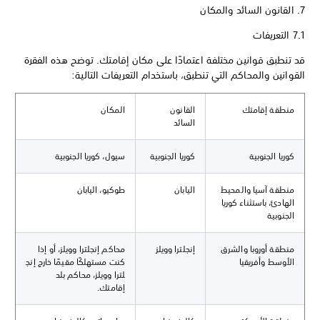
7. القانون السائد والمكان
7.1 التعريفات
قد تنطبق قوانين مختلفة اعتمادًا على مكان إقامتك. توضح هذه الفقرة
القوانين والمحاكم التي تنطبق، باستخدام التعريفات التالية:
منطقة إقامتك
القانون
المكان
السائد
كوريا الجنوبية
كوريا الجنوبية
سيول، كوريا الجنوبية
منطقة آسيا والمحيط
اليابان
طوكيو، اليابان
الهادئ، باستثناء كوريا
الجنوبية
منطقة أوروبا والشرق
إنجلترا وويلز
محاكم إنجلترا وويلز، أو إذا
الأوسط وأفريقيا
كنت مستهلكًا مقيمًا خارج إنج
لترا وويلز، محاكم بلد
إقامتك.