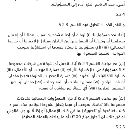
أعلى، سعر البرنامج الذي أدى إلى المسؤولية.
5.2.4
وبالقدر الذي لا تنطبق فيه القسم 5.2.3:
(أ) لا نحد مسؤوليتنا: (i) لوفاة أو إصابة شخصية بسبب إهمالنا أو إهمال
موظفينا أو وكلائنا أو المتعاقدين من الباطن معنا؛ (ii) لاحتيالنا أو تحريفنا
الاحتيالي؛ (iii) لأي مسؤولية لا يمكن تقييدها أو استثناؤها بموجب
القوانين المحلية المعمول بها؛
(ب) مع مراعاة القسم 5.2.4(أ)، لا تتحمل أي شركة من شركات مجموعة
SIE مسؤولية عن: (i) خسارة الأرباح؛ (ii) خسارة المبيعات أو الأعمال؛ (iii)
خسارة الاتفاقيات أو العقود؛ (iv) خسارة المدخرات المتوقعة؛ (v) فقدان
أو تلف البرامج؛ (vi) فقدان البيانات أو المعلومات؛ (vii) فقدان أو تضرر
السمعة التجارية؛ (viii) أي خسائر غير مباشرة أو تبعية؛
(ت) مع مراعاة القسم 5.2.4(أ)، فإن المسؤولية الإجمالية لشركات
مجموعة SIE تجاهك بموجب أو فيما يتعلق بشروط البرنامج هذه، سواء
كانت تعاقدية أو تقصيرية (بما في ذلك الإهمال) أو إخلالًا بواجب قانوني
أو غير ذلك، لن تتجاوز مبلغ 100£ (أو ما يعادله بالعملة المحلية).
5.2.5