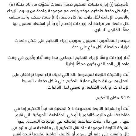
الأمريكية (i) إدارة طلبات التحكيم ضمن دفعات مكوّنة من 50 طلبًا؛ (ii)
إدارة كل دفعة كتحكيم موحّد واحد، مع مجموعة واحدة من رسوم الإيداع
والرسوم الإدارية لكل طرف عن كل دفعة؛ (iii) تعيين محكّم واحد مختلف
لكل دفعة، مع مراعاة أي إجراءات إفصاح أو ردّ أو استبعاد معمول بها
وفقًا للقانون الساري.
سيصدر المحكّمون المعينون بموجب إجراء التحكيم على شكل دفعات
قرارات منفصلة لكل مدّعٍ على حدة.
تُدار إجراءات وفقًا لإجراء التحكيم الجماعي هذا وقد تُدار وتُجرى في وقت
واحد إلى الحد الذي يكون ممكنًا إداريًا.
أنت والشركة التابعة لمجموعة SIE التي لديك نزاع معها توافقان على
العمل بحسن نية طوال عملية التحكيم على شكل دفعات لتبسيط
الإجراءات، وزيادة الكفاءة، والسعي لحل النزاعات.
6.1.9 مكان التحكيم
أنت أو الشركة التابعة لمجموعة SIE المعنية قد تبدأ التحكيم إما في
مقاطعة سان ماتيو، كاليفورنيا أو في المقاطعة الأمريكية التي تقيم
فيها . في حال اخترت مقاطعة إقامتك في الولايات المتحدة، يجوز
للشركة التابعة لمجموعة SIE نقل التحكيم إلى مقاطعة سان ماتيو في
حال وافقت على دفع أي رسوم أو تكاليف إضافية تتكبدها نتيجة لتغيير