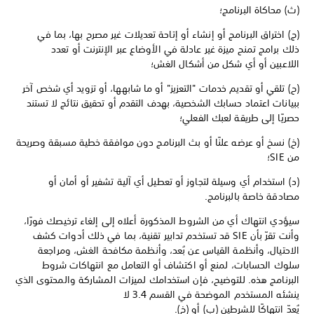
(ث) محاكاة البرنامج؛
(ج) اختراق البرنامج أو إنشاء أو إتاحة تعديلات غير مصرح بها، بما في
ذلك برامج تمنح ميزة غير عادلة في الأوضاع عبر الإنترنت أو تعدد
اللاعبين أو أي شكل من أشكال الغش؛
(ح) تلقي أو تقديم خدمات "التعزيز" أو ما شابهها، أو تزويد أي شخص آخر
ببيانات اعتماد حسابك الشخصية، بهدف التقدم أو تحقيق نتائج لا تستند
حصريًا إلى طريقة لعبك الفعلي؛
(خ) نسخ أو عرضه علنًا أو بث البرنامج دون موافقة خطية مسبقة وصريحة
من SIE؛
(د) استخدام أي وسيلة لتجاوز أو تعطيل أي آلية تشفير أو أمان أو
مصادقة خاصة بالبرنامج.
سيؤدي انتهاك أي من الشروط المذكورة أعلاه إلى إلغاء ترخيصك فورًا،
وأنت تقرّ بأن SIE قد تستخدم تدابير تقنية، بما في ذلك أدوات كشف
الاحتيال، وأنظمة القياس عن بُعد، وأنظمة مكافحة الغش، ومراجعة
سلوك الحسابات، لمنع أو اكتشاف أو التعامل مع انتهاكات شروط
البرنامج هذه. للتوضيح، فإن استخدامك لميزات المشاركة والمحتوى الذي
ينشئه المستخدم الموضحة في القسم 3.4 لا
يُعدّ انتهاكًا للشرطين (ب) أو (خ).