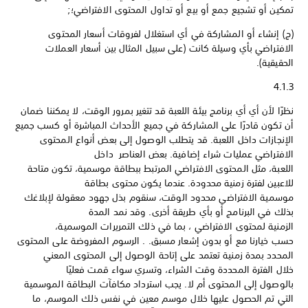
تمكين أو تشجيع جمع أو بيع أو تداول المحتوى الافتراضي؛;
(ج) إنشاء أو المشاركة في أي استغلال لفروقات أسعار المحتوى
الافتراضي بأي وسيلة كانت (على سبيل المثال بين أسعار العملات
الحقيقية).
4.1.3
نظرًا لأن أي أي برنامج بيئة اللعبة قد تتغير بمرور الوقت، لا يمكننا ضمان
أن تكون قادرًا على المشاركة في جميع الأحداث المباشرة أو كسب جميع
الإنجازات داخل اللعبة. قد يتطلب الوصول إلى بعض أنواع المحتوى
الافتراضي عمليات شراء إضافية. بعض العناصر داخل
اللعبة، مثل المحتوى الافتراضي المرتبط ببطاقة موسمية، تكون متاحة
للاعبين لفترة زمنية محدودة. عندما يكون محتوى بطاقة
موسمية الافتراضي محدود الوقت، سنقوم بذل جهود معقولة لإبلاغك
بذلك في البرنامج أو بأي طريقة أخرى. وقد نمد المدة
الزمنية لمحتوى الافتراضي ، بما في ذلك التمريرات الموسمية،
حسب خيارنا مع أو بدون إشعار مسبق. . الرسوم المفروضة على المحتوى
المحدد بمدة زمنية تعتمد على إتاحة الوصول إلى المحتوى المعني
خلال الفترة المحددة وقت الشراء، وتسري سواء قمت فعليًا
بالوصول إلى المحتوى أم لا. يجب استرداد مكافآت البطاقة الموسمية
التي تم الحصول عليها خلال موسم معين في نفس ذلك الموسم، ما