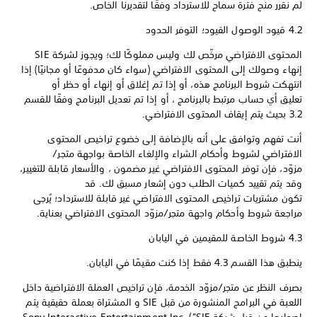
لم نقرر منح فترة سماح للاسترداد وفقًا لتقديرنا الخاص.
4.2 قيود الوصول القيود؛ التوفر الحدود
المحتوى الافتراضي مرخّص لك وليس مملوكًا لك؛ ويجوز لشركة SIE
إنهاء وصولك إلى المحتوى الافتراضي (سواء كان مدفوعًا أو مجانيًا) إذا
انتهكت شروط البرنامج هذه، أو إذا تم إغلاق أو إنهاء أو حظر أو
تعليق أي حساب مرتبط بالبرنامج ، أو إذا تم تعديل البرنامج وفقًا للقسم
3.2 بحيث يتم إيقاف المحتوى الافتراضي.
أنت تفهم وتوافق على أنه بالإضافة إلى خضوع تراخيص المحتوى
الافتراضي لشروط وأحكام الشراء والإلغاء الخاصة بواجهة متجر/
مزوّد، فإن توفر المحتوى الافتراضي غير مضمون ، والأسعار قابلة للتغيير،
وقد يتم تقييد كميات الطلب دون إشعار مسبق لك. قد
تكون مشتريات تراخيص المحتوى الافتراضي غير قابلة للاسترداد؛ يُرجى
مراجعة شروط وأحكام واجهة متجر/مزوّد المحتوى الافتراضي بعناية.
4.3 شروط الخاصة للمقيمين في اليابان
ينطبق هذا القسم 4.3 فقط إذا كنت مقيمًا في اليابان.
بصرف النظر عن متجر/مزوّد الخدمة، فإن تراخيص العملة الافتراضية داخل
اللعبة في البرامج المنشورة من قبل SIE و المشتراة بعملة حقيقية يتم