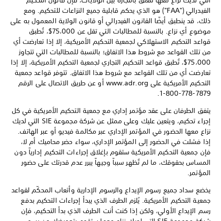
التي لديك نزاع معها تتعلق بالتجارة بين الولايات، فإن قانون التحكيم
الفيدرالي ("FAA") هو الذي يحكم قابلية جميع النزاعات للتحكيم. ومع
ذلك، قد ينطبق أيضًا القانون الفيدرالي أو قانون الولاية المعمول به على
موضوع أي نزاع. بالنسبة للمطالبات التي تقل عن 75،000$، تُطبق
قواعد التحكيم الاستهلاكي لجمعية التحكيم الأمريكية، إلا إذا تعارضت أي
من تلك القواعد مع شروط هذا الاتفاق؛ بالنسبة للمطالبات التي تتجاوز
75،000$، تُطبق قواعد التحكيم التجاري لجمعية التحكيم الأمريكية، إلا إذا
تعارضت أي من تلك القواعد مع شروط هذا الاتفاق. تتوفر قواعد جمعية
التحكيم الأمريكية على www.adr.org أو عن طريق الاتصال على الرقم
‎1-800-778-7879.
يتفق الطرفان على عقد مؤتمر إداري مع جمعية التحكيم الأمريكية في كل
إجراء تحكيم، ويتعين عليك وعلى ممثل عن شركة مجموعة SIE التي لديك
نزاع معها الحضور في المؤتمر الإداري عبر مكالمة فيديو أو عبر الهاتف.
إذا فشلت في الحضور إلى المؤتمر الإداري، سواء حضر محاميك أم لا،
فإن جمعية التحكيم الأمريكية ستقوم بإغلاق إجراءات التحكيم إدارياً دون
المساس بحقوقك، ما لم تُظهر سبباً وجيهاً يبرر عدم قدرتك على حضور
المؤتمر.
يخضع سداد جميع رسوم الإيداع والرسوم الإدارية وأتعاب المحكّم لقواعد
جمعية التحكيم الأمريكية. يُلزم الطرف الذي يبدأ إجراءات التحكيم بدفع
رسم الإيداع الأولي، ولكن إذا كنت أنت الطرف الذي بدأ التحكيم، فإن