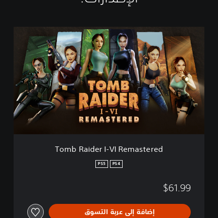
T
o
m
b
R
a
i
d
e
r
I
-
V
Tomb Raider I-VI Remastered
I
R
PS5
PS4
e
m
$61.99
a
s
t
إضافة إلى عربة التسوق
e