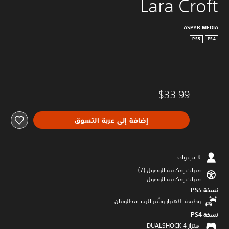
Lara Croft
ASPYR MEDIA
PS5
PS4
$33.99
إضافة إلى عربة التسوق
لاعب واحد
ميزات إمكانية الوصول (7)‏
ميزات إمكانية الوصول
نسخة PS5‏
وظيفة الاهتزاز وتأثير الزناد مطلوبتان
نسخة PS4‏
اهتزاز DUALSHOCK 4‏