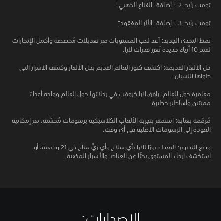
تومب رايدر 2 + إضافة "القناع الذهبي"
تومب رايدر 3 + إضافة "الأثر المفقود"
نمط التحدي الجديد: أعد لعب المستويات مع تعديلات مُخصصة وأكمل الإنجازات
لفتح 10 أزياء جديدة تُعزز قدرات لارا.
حل الألغاز القديمة: اكتشف كنوز العالم القديم بحل الألغاز وكشف الأسرار التي
طواها النسيان.
مغامرة حول العالم: رافق لارا كروفت في رحلاتها حول العالم وواجه أعداءً
مميتين وأساطير خطيرة.
مُرمَّمة بعناية: استمتع بتجربة الألعاب الكلاسيكية برسومات مُحسَّنة، مع إمكانية
العودة إلى الرسومات الأصلية في أي وقت.
وضع التصوير: التقط صورًا للارا بأي سلاح وأي زيٍّ متاح في 21 وضعية، أو
استكشف أرجاء المستوى بحثًا عن العناصر والأسرار المخفية.
الإصدارات:‏