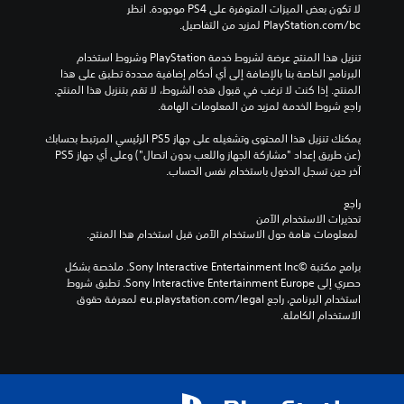
لا تكون بعض الميزات المتوفرة على PS4 موجودة. انظر 
ل
ي
د
‎PlayStation.com/bc لمزيد من التفاصيل.
ف
م
س
ي
ي
س
تنزيل هذا المنتج عرضة لشروط خدمة‫ PlayStation وشروط استخدام 
د
ب
ة
البرنامج الخاصة بنا بالإضافة إلى أي أحكام إضافية محددة تطبق على هذا 
ي
ف
قً
المنتج. إذا كنت لا ترغب في قبول هذه الشروط، لا تقم بتنزيل هذا المنتج. 
و
ا
ق
راجع شروط الخدمة لمزيد من المعلومات الهامة.
ه
،
ط
ا
.
أ
يمكنك تنزيل هذا المحتوى وتشغيله على جهاز PS5 الرئيسي المرتبط بحسابك 
ت
و
(عن طريق إعداد "مشاركة الجهاز واللعب بدون اتصال") وعلى أي جهاز PS5 
ا
ي
آخر حين تسجل الدخول باستخدام نفس الحساب.
ل
ت
س
و
راجع 
ي
ف
تحذيرات الاستخدام الآمن
ن
ر
 لمعلومات هامة حول الاستخدام الآمن قبل استخدام هذا المنتج.
م
ا
ا
ل
برامج مكتبة ©Sony Interactive Entertainment Inc. ملخصة بشكل 
ئ
د
حصري إلى Sony Interactive Entertainment Europe. تطبق شروط 
ي
ع
استخدام البرنامج، راجع eu.playstation.com/legal لمعرفة حقوق 
ة
م
الاستخدام الكاملة.
(
ل
ا
ق
ل
د
ل
ر
ع
م
ب