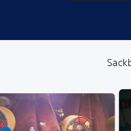
ـSackboy: A Big