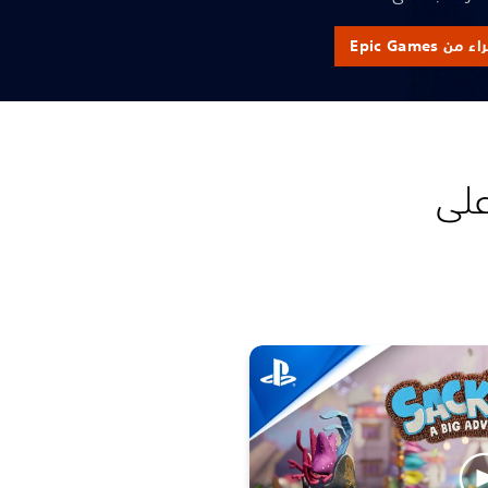
من Epic Games
Sackboy: A Big Adventu على