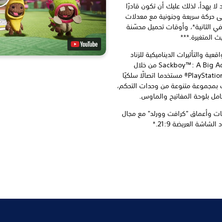
اسد لا يهدأ، لذلك عليك أن تكون قادرًا
لى حركة سريعة وجنونية مع معدلات
محسّنة، ودعم 60 إطارًا في الثانية*، وأوقات تحميل محسّنة
ث المتغيرة.***
عية والتأثيرات الديناميكية للزناد
المصممة خصيصًا من أجل Sackboy™: A Big Adventure من خلال
اللعب بوحدة تحكم PlayStation®5 DualSense® مستخدما اتصالًا سلكيًا
عب بمجموعة متنوعة من وحدات التحكم،
كامل بلوحة المفاتيح والماوس.
ت وأعماق "كرافت وورلد" مع مجال
شاشة العريضة 21:9.*