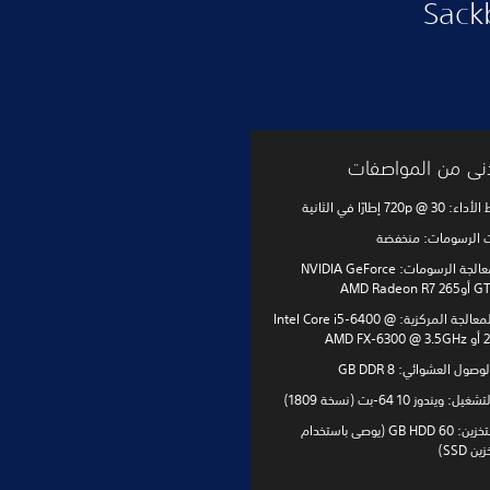
 لـSackboy: A Big
أدنى من المواصفات
720p  إطارًا في الثانية
ت الرسومات: منخفضة
وحدة معالجة الرسومات: NVIDIA GeForce
AMD Rade
وحدة المعالجة المركزية: Intel Core i5-6400 @
AMD 
صول العشوائي: 8 GB DDR
 ويندوز 10 64-بت (نسخة 1809)
سعة التخزين: 60 GB HDD (يوصى باستخدام
 SSD)