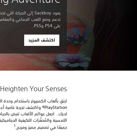
يعود Sackboy إلى الحركة
تدعم وضع اللعب الجماعي والمغامرات 
على PS4 وPS5.
اكتشف المزيد
Heighten Your Senses™
PlayStation® واكتشف تجربة غا
لديك.‏ اجعل عوالم الألعاب تنبض بالحيا
اللمسية والمُحفِّزات التكيفية الدينام
1
جميعًا في تصميم مميز ومريح.‏