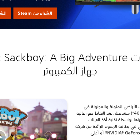
الشراء من Steam
الشراء 
ميزات re
جهاز الكمبيوتر
لأراضي الملونة والمجنونة في
"كرافت وورلد" بوضوح مذهل ودقة 4K*! ستندهش عند التقاط صور عالية
ا بواسطة تقنية أخذ العينات
عي في بطاقة الرسوم الرائدة من شركة