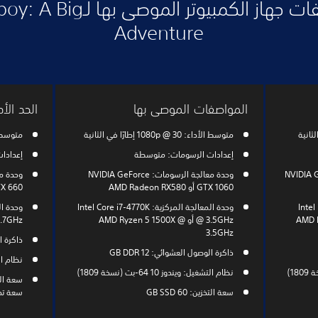
مواصفات جهاز الكمبيوتر الموصى بها
Adventure
المواصفات الموصى بها
الحد ال
متوسط الأداء: 1080p @ 30 إطارًا في الثانية
متوسط الأداء: @ 30
إعدادات الرسومات: متوسطة
إعدادا
NVIDIA GTX 1070 (
وحدة معالجة الرسومات: NVIDIA GeForce
GTX 1060 أو AMD Radeon RX580
GTX 660 أوon R7 265
Intel i7-4770
وحدة المعالجة المركزية: Intel Core i7-4770K
AMD Ryzen
@ 3.5GHz أو AMD Ryzen 5 1500X @
2.7GHz أو FX-6300 @ 3.5GHz
3.5GHz
ذاكرة الو
ذاكرة الوصول العشوائي: 12 GB DDR
نظام التشغيل:
نظام التشغيل: ويندوز 10 64-بت (نسخة 1809)
سعة التخزين: 60 GB SSD
سعة تخزين