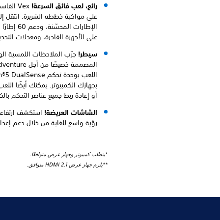
رائع، لعب فائق السرعة!
Vex الف
على مواكبة خططه الشريرة. انتقل إ
الإطارات ال
على الأجهزة القادرة، ومعدلات التحدي
سيطر!
جرّب الملاحظات اللمسية الواق
بجهازك الكمبيوتر. يمكنك أيضًا الل
أو إعادة ربط جميع عناصر التحكم بال
الشاشات العريضة!
استكشف ارتفاعا
رؤية واسع للغاية من خلال دعم إعداد ال
*يتطلب كمبيوتر وجهاز عرض متوافقًا.
**يلزم جهاز عرض HDMI 2.1 متوافق.