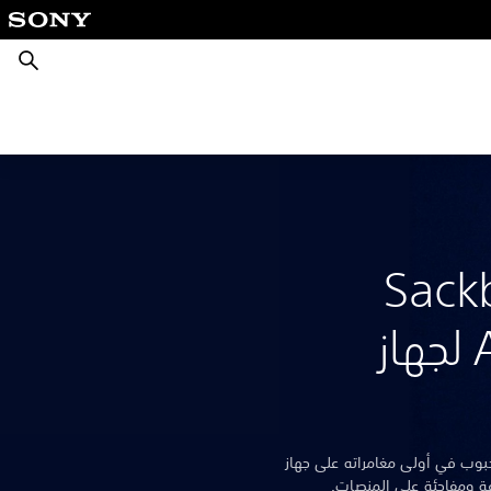
بحث
Sack
Adventure لجهاز
 بطل PlayStation المحبوب في أولى مغامراته على جهاز
ة ومفاجئة على المنصات.