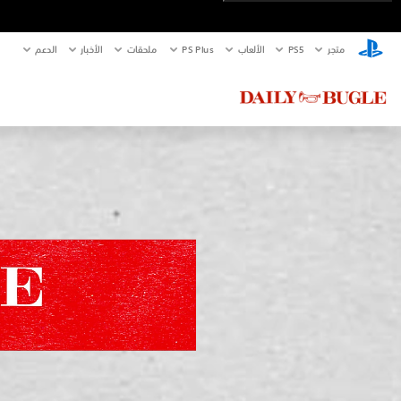
متجر
PS5‏
الألعاب
PS Plus
ملحقات
الأخبار
الدعم