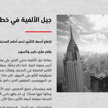
جيل الألفية في خطر
ارتفاع أسعار التأجير تدمر أحلام المدينة
بقلم ماري جاين واتسون
معاناة جيل الألفية حديثي التخرج على وش
أخرى بصورة كبيرة. كما ذكر سابقًا، سي
التأجير الباهظة في المدينة، وهناك عدد 
مسؤولية التأثير على السوق. لكن ماذا 
عن المهووسين المقنعين الذين دافع عنّ
هزم سبايدرمان جميع المجرمين ذوي الأزي
وعاثوا فيها فسادًا. إن لم يظهر رامي ا
المدينة مرتفعة أسعار التأجير دمارًا الآن
.
إضافة لذلك، تعد المباني الشاهقة المع