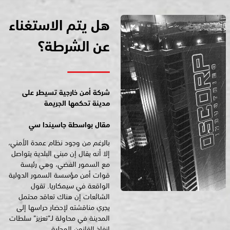
هل يتم الاستغناء
عن الشرطة؟
شركة أمن خارجية تسيطر على
مدينة تحكمها الجريمة
مقال بواسطة جاسيندا سي
بالرغم من وجود نظام عمدة الأمني،
إلا أنه يقال إن مبنى البلدية يتواصل
مع السمور الفضي، وهي رئيسة
قوات أمن مؤسسة السمور الدولية
الواقعة في سيمكاريا. تقول
الشائعات إن هناك تعاقد محتمل
يجري مناقشته لإحضار حراسها إلى
المدينة في محاولة لـ"تعزيز" سلطات
إنفاذ القانون المحلية.