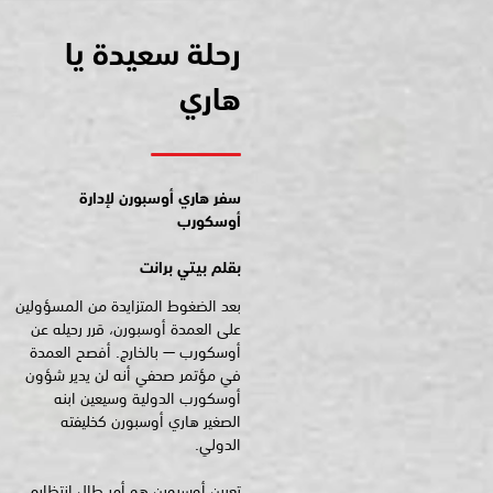
رحلة سعيدة يا
هاري
سفر هاري أوسبورن لإدارة
أوسكورب
بقلم بيتي برانت
بعد الضغوط المتزايدة من المسؤولين
على العمدة أوسبورن، قرر رحيله عن
أوسكورب — بالخارج. أفصح العمدة
في مؤتمر صحفي أنه لن يدير شؤون
أوسكورب الدولية وسيعين ابنه
الصغير هاري أوسبورن كخليفته
الدولي.
تعيين أوسبورن هو أمر طال انتظاره.