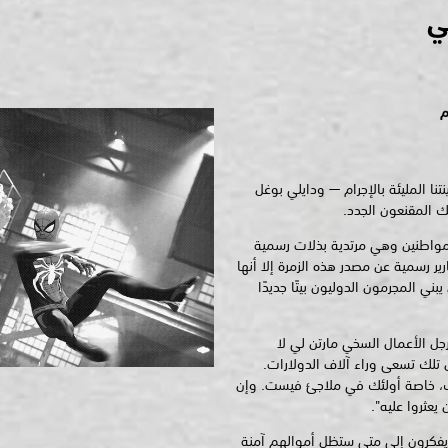
ي
م
ا المليئة بالإجرام — ودايلي بوغل
ئك المقنعون الجدد.
لمواطنين وهي مرتدية بذلات رسمية
ر رسمية عن مصدر هذه الزمرة إلا أنها
ني المجرمون الدوليون بيتًا جديدًا
جل الأعمال السخي مارتن لي لا
تلك تسعى وراء آلاف الدولارات.
ك، خاصة أولئك في ملاجئ فيست. وإن
يعثروا عليه".
ين يفكرون إلى متى ستظل أموالهم آمنة