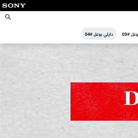
بحث
غل #03
دايلي بوغل #04