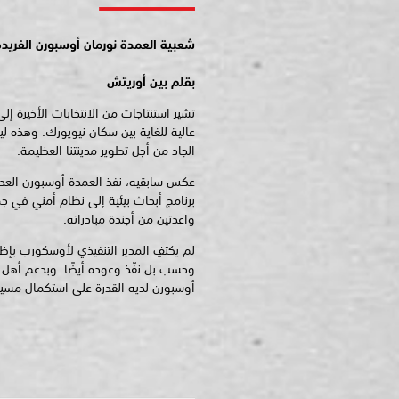
شعبية العمدة نورمان أوسبورن الفريدة
بقلم بين أوريتش
تشير استنتاجات من الانتخابات الأخيرة إ
عالية للغاية بين سكان نيويورك. وهذه ل
الجاد من أجل تطوير مدينتنا العظيمة.
عكس سابقيه، نفذ العمدة أوسبورن العديد 
برنامج أبحاث بيئية إلى نظام أمني في جمي
واعدتين من أجندة مبادراته.
لم يكتفِ المدير التنفيذي لأوسكورب 
وحسب بل نفّذ وعوده أيضًا. وبدعم أهل 
أوسبورن لديه القدرة على استكمال مسيرت