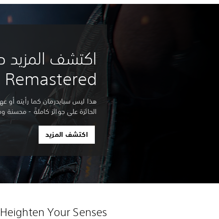
n Remastered
هذا ليس سبايدرمان كما رأيته أو عه
الحائزة على جوائز كاملةً - محسنة ومطورة
اكتشف المزيد
Heighten Your Senses™