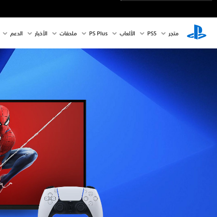
متجر
PS5‏
الألعاب
PS Plus
ملحقات
الأخبار
الدعم