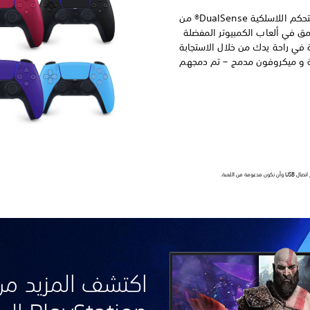
ارتقِ بألعاب الكمبيوتر باستخدام وحدة التحكم اللاسلكية DualSense® من
مرة أعمق في ألعاب الكمبيوتر المفضلة
ة في راحة يدك من خلال الاستجابة
يكية و ميكروفون مدمج – تم دمجهم
ن اللعبة.
اكتشف المزيد من