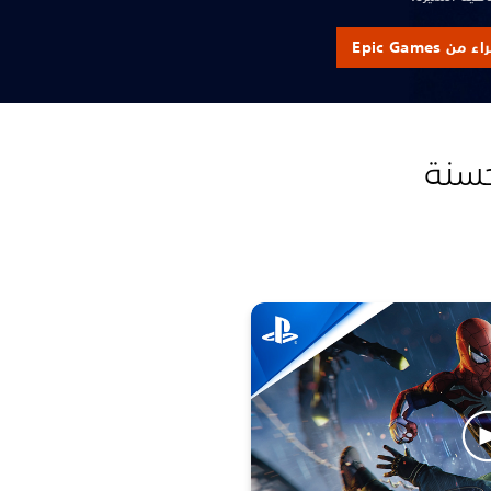
من Epic Games
حسنة