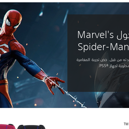
اكتشف المزيد حول Marvel's
Spider-Ma
دته من قبل. خض تجربة المغامرة
 لجهاز PS5®‎‏.