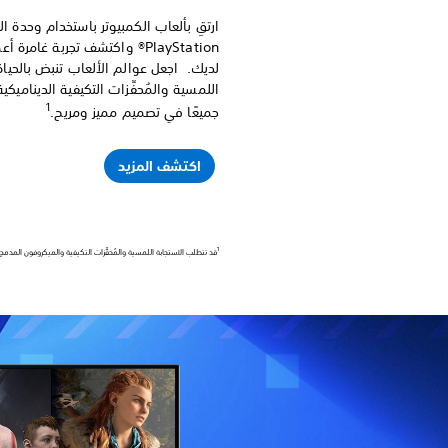
PlayStation® واكتشف تجربة غا
لديك.‏ اجعل عوالم الألعاب تنبض بالحيا
اللمسية والمُحفِّزات التكيفية الدينام
1
جميعًا في تصميم مميز ومريح.‏
اكتشف المزيد
1
قد تتطلب الاستجابة اللمسية والمُحفِّزات التكيفية والميكروفون المدمج اتصال USB وأن تكون مدعومة م