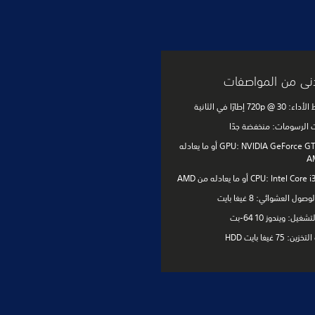
أدنى من المواصفات
720p  إطارًا في الثانية
 الرسومات: منخفضة جدًا
GPU: NVIDIA GeForce GTX 950 أو ما يعادله
CPU: Intel  أو ما يعادله من AMD
ول العشوائي: 8 غيغا بايت
غيل: ويندوز 10 64-بت
75 غيغا بايت ‏HDD‏