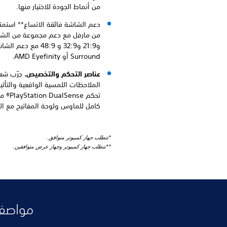
من أنماط الجودة للاختيار منها.
دعم الشاشة فائقة الاتساع** استمت
Surround أو AMD Eyefinity.
عناصر التحكم والتخصيص.
جرّب شع
الملاحظات اللمسية الواقعية والتأثير
كامل للماوس ولوحة المفاتيح مع العد
*تتطلب جهاز كمبيوتر متوافق.
**تتطلب جهاز كمبيوتر وجهاز عرض متوافقين.
مواصفا