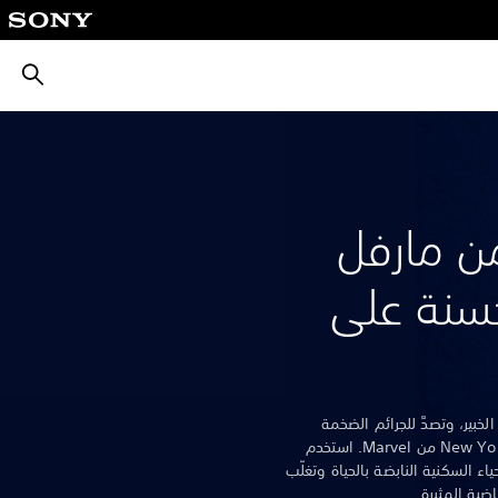
بحث
ن مارفل
حسنة على
لعب وتقمص دور Peter Parker الخبير، وتصدَّ للجرائم الضخمة
والأشرار المشهورين في مدينة New York من Marvel. استخدم
اء السكنية النابضة بالحياة وتغلّب
ضية المثيرة.