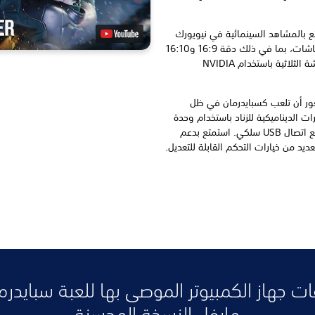
ع بالمشاهد السينمائية في نيويورك
من مارفل مع دعم مجموعة من الشاشات، بما في ذلك دقة 16:9 و16:10
و21:9 و32:9 و 48:9 مع دعم الشاشة الثلاثية باستخدام NVIDIA
ور أن تلعب كسبايدرمان في ظل
ات الديناميكية للزناد باستخدام وحدة
تحكم PlayStation DualSense® مع اتصال USB سلكي. استمتع بدعم
يد من خيارات التحكم القابلة للتعديل.
ت جهاز الكمبيوتر الموصى بها للعبة سبايدرم
مارفل النسخة المحسنة