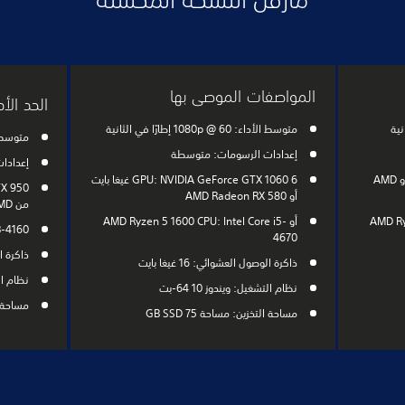
المواصفات الموصى بها
الحد ال
متوسط الأداء: 1080p @ 60 إطارًا في الثانية
متوسط الأداء: @ 30
إعدادات الرسومات: متوسطة
إعدادات
GPU: NVIDIA GeForce RTX 3070 أو AMD
GPU: NVIDIA GeForce GTX 1060 6 غيغا بايت
أو AMD Radeon RX 580
من AMD
AMD Ry-
أو AMD Ryzen 5 1600 CPU: Intel Core i5-
Core i3-4160
4670
ذاكرة الوص
ذاكرة الوصول العشوائي: 16 غيغا بايت
نظام التش
نظام التشغيل: ويندوز 10 64-بت
مساحة التخزين: 
مساحة التخزين: مساحة 75 GB SSD