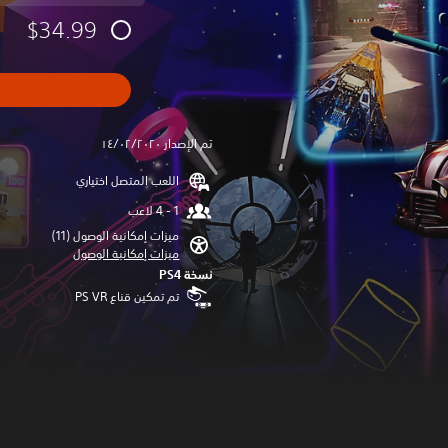
$34.99
تم الإصدار ١٤/٠٢/٢٠٢٠
اللعب المتصل اختياري
ميزات إمكانية الوصول (11)‏
ميزات إمكانية الوصول
نسخة PS4‏
تم تمكين قناع PS VR‏