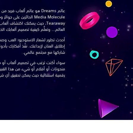
عالم Dreams هو عالم ألعاب فر
Tearaway، حيث يمكنك اكتشاف أل
العالم... وتعلُّم كيفية تصميم ألعابك الخ
إطلاق العنان لإبداعك. نفِّذ أفكارك بأد
شاركها مع مجتمع عالمي.
سواء أكنت ترغب في تصميم ألعاب أو م
رقمية استثنائية حيث يمكن تحقيق أي ش