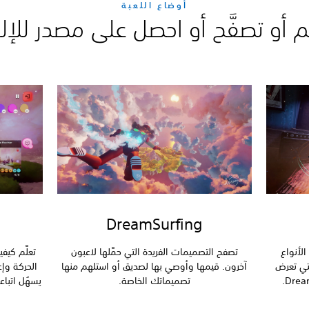
أوضاع اللعبة
أو تصفَّح أو احصل على مصدر للإل
DreamSurfing
لأنواع
تصفح التصميمات الفريدة التي حمَّلها لاعبون
تعلَّم كي
 Media Molecule والتي تعرض
آخرون. قيمها وأوصي بها لصديق أو استلهم منها
الحركة وإ
تصميماتك الخاصة.
يسهُل اتبا