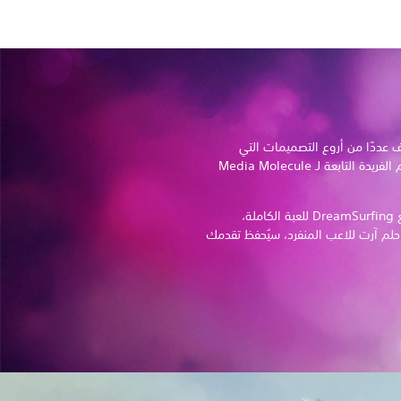
م Dreamiverse واكتشف عددًا من أروع التصميمات التي
صُممت باستخدام أدوات تصميم الأحلام الفريدة التابعة لـ Media Molecule
العب في قائمة أحلام منسقة في وضع DreamSurfing للعبة الكاملة،
م آرت للاعب المنفرد، سيُحفظ تقدمك