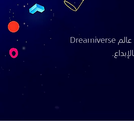
استكشف والعب في عالم Dreamiverse
لإبداع.