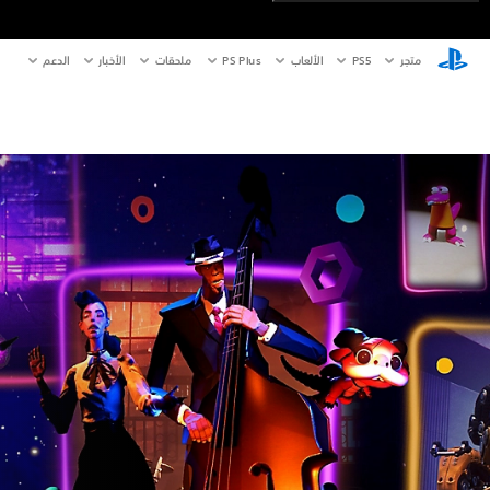
متجر
PS5‏
الألعاب
PS Plus
ملحقات
الأخبار
الدعم