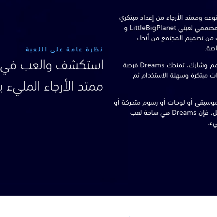
يد من نوعه وممتد الأرجاء من إعداد مبتكري
Media Molecule الحائزين على جوائز ومصممي لعبتي LittleBigPlanet و
عاب من تصميم المجتمع من أنحاء
اصة.
نظرة عامة على اللعبة
أحدث تطور لشعار الاستوديو؛ العب وصمم وشارك، تمنحك Dreams فرصة
وات مبتكرة وسهلة الاستخدام ثم
ممتد الأرجاء المليء با
وسيقى أو لوحات أو رسوم متحركة أو
منحوتات أو أفلام أو شيء من هذا القبيل، فإن Dreams هي ساحة لعب
يء.