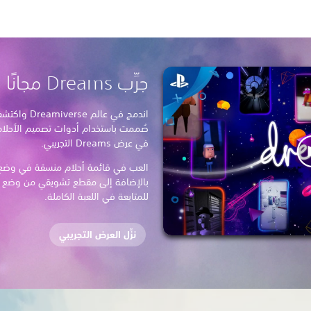
جرِّب Dreams مجانًا
اندمج في عال
في عرض Dreams التجريبي.
بالإضافة إلى مقطع تشويقي من وضع حل
للمتابعة في اللعبة الكاملة.
نزِّل العرض التجريبي