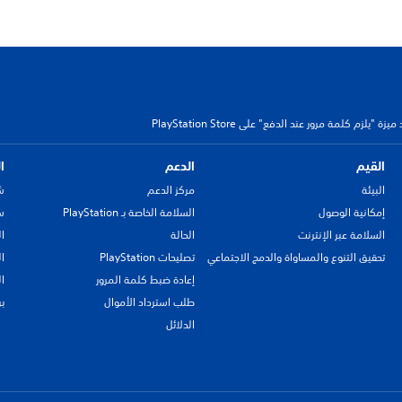
ة "يلزم كلمة مرور عند الدفع" على PlayStation Store
القيم
الدعم
ا
البيئة
مركز الدعم
ش
إمكانية الوصول
السلامة الخاصة بـ PlayStation
سي
السلامة عبر الإنترنت
الحالة
ا
تحقيق التنوع والمساواة والدمج الاجتماعي
تصليحات PlayStation
ا
إعادة ضبط كلمة المرور
ا
طلب استرداد الأموال
ب
الدلائل