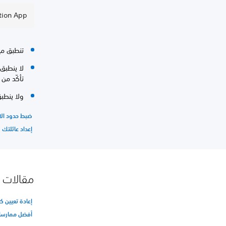
PlayStation App: يلزم 
تنطبق مي
لا ينطبق
تأكّد من 
ولا ينطب
ضبط حدود الا
إعداد عائلتك
مقالات 
إعادة تعيين 
أفضل ممارسا