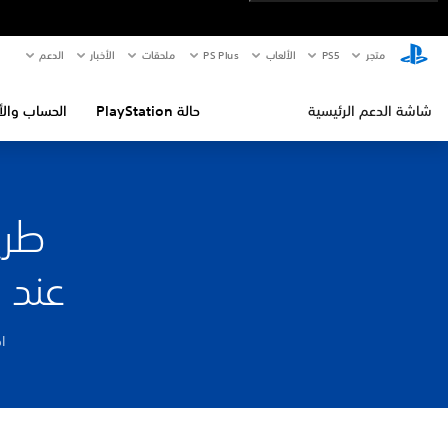
متجر
PS5‏
الألعاب
PS Plus
ملحقات
الأخبار
الدعم
شاشة الدعم الرئيسية
حالة PlayStation
الحساب والأ
طري
عند الدفع
اك