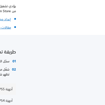
يؤدي تشغيل 
من PlayStation Store.
إعداد ميز
مقالات 
طريقة تمك
سجّل ال
شغّل مي
تظهر شا
أجهزة PS5: يلزم كلمة مرور عند الدفع
أجهزة PS4: يلزم كلمة مرور عند الدفع