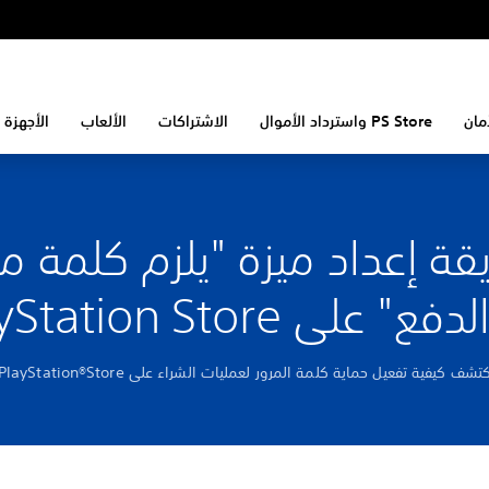
مان
PS Store واسترداد الأموال
الاشتراكات
الألعاب
الأجهزة 
قة إعداد ميزة "يلزم كلمة مر
" على PlayStation Store
تشف كيفية تفعيل حماية كلمة المرور لعمليات الشراء على PlayStation®Store.