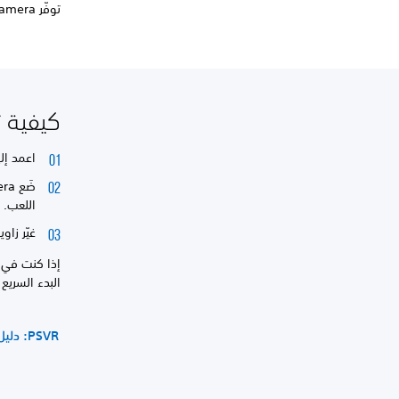
توفّر PlayStation Camera لجهاز PlayStation®VR‏ (PS VR).
كيفية توصيل era
اعمد إلى توصيل كبل PS Camera 
اللعب.
غيّر زاوية PS Camera للتأكد من أنها تلتقط المن
البدء السريع والفيديو لجهاز 
PSVR: دليل البدء السريع