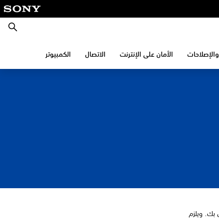
بحث
والإصلاحات
الأمان على الإنترنت
الاتصال
الكمبيوتر
) ملحقًا إضافيًا اختياريًا لجهاز PlayStation®4 الخاص بك. ويلزم