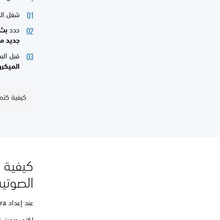
شغل اللعبة واضغ
حدد
بث 
جديد من
قبل الب
الميكروفون
كيفية كتم ص
الصوتي
عند إعداد PS Camera الخاصة بك، يُستخدم الميكروفون تلقائيًا للمحادثة الصوتية في المجموعة.
لكتم صوت ال