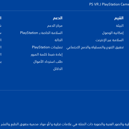
القيم
الدعم
ا
البيئة
مركز الدعم
ش
إمكانية الوصول
السلامة الخاصة بـ PlayStation
سي
السلامة عبر الإنترنت
الحالة
ا
تحقيق التنوع والمساواة والدمج الاجتماعي
تصليحات PlayStation
ا
إعادة ضبط كلمة المرور
ا
طلب استرداد الأموال
ب
الدلائل
جارية والصور الفنية والصورة ذات الصلة هي علامات تجارية و/أو مواد محمية بحقوق الطبع والنشر