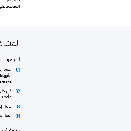
الموجود على
المشاكل في 
لا يتعرف جهاز PS4 إلى 
اعمد إلى قطع اتصال era
الأجهزة. في 
tion Camera
وأعد تش
حاول إعداد PS Camera على جهاز
اتصل ببائع ال
صورة غير 