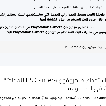
ط على زر SHARE الموجود على وحدة التحكم.
طريقة اللعب وسجّل الدخول إلى الخدمة التي ستستخدمها للبث. يمكنك إنش
 خلال مزود البث المباشر من هذه الشاشة أيضًا.
دء بالبث، حدد
تضمين فيديو من PlayStation Camera في البث و
تضمين صو
 في عمليات البث لاستخدام ميكروفون PlayStation Camera للبث.
وت ميكروفون PS Camera
كيفية استخدام ميكروفون PS Camera للمحادثة
ة في المجموعة
ميكروفون، حدد ملف التعريف الخاص بك في شاشة
المجم