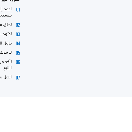
تستخدم 
تحقق من
تحتوي PS Camera على عدستين؛ فتأكد من عدم تغطية أي منهما.
حاول الاق
لا تحرك PS Camera بعد إعداد
التتبع.
اتصل ببائع ال