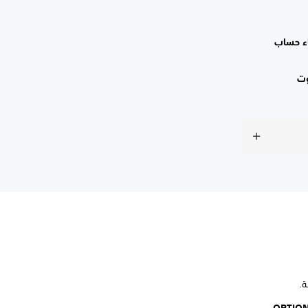
اء حساب
ت
وعة واضغط على زر OPTIONS