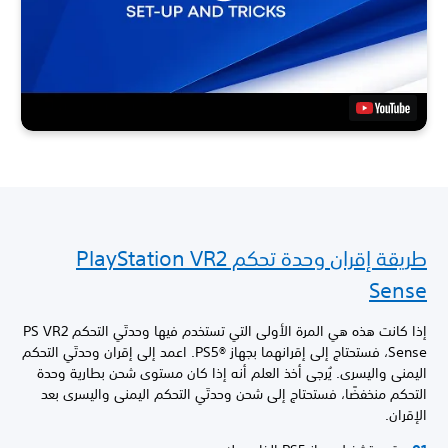
طريقة إقران وحدة تحكم PlayStation VR2
Sense
إذا كانت هذه هي المرة الأولى التي تستخدم فيها وحدتَي التحكم PS VR2
Sense، فستحتاج إلى إقرانهما بجهاز PS5®‎. اعمد إلى إقران وحدتَي التحكم
اليمنى واليسرى. يُرجى أخذ العلم أنه إذا كان مستوى شحن بطارية وحدة
التحكم منخفضًا، فستحتاج إلى شحن وحدتَي التحكم اليمنى واليسرى بعد
الإقران.