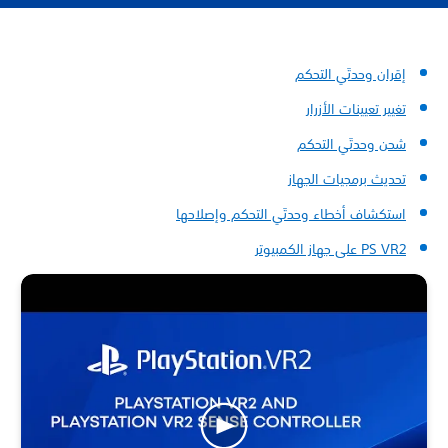
إقران وحدتَي التحكم
تغيير تعيينات الأزرار
شحن وحدتَي التحكم
تحديث برمجيات الجهاز
استكشاف أخطاء وحدتَي التحكم وإصلاحها
PS VR2 على جهاز الكمبيوتر