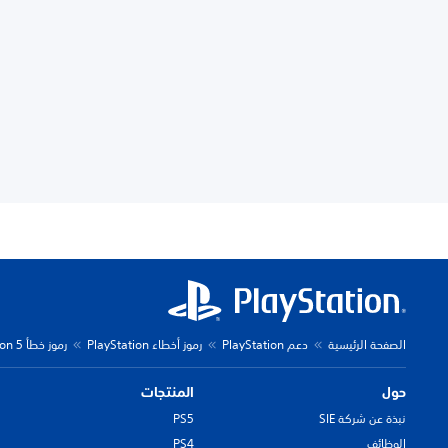
الصفحة الرئيسية
دعم PlayStation
رموز أخطاء PlayStation
رموز خطأ PlayStation 5
حول
المنتجات
نبذة عن شركة SIE
PS5
الوظائف
PS4