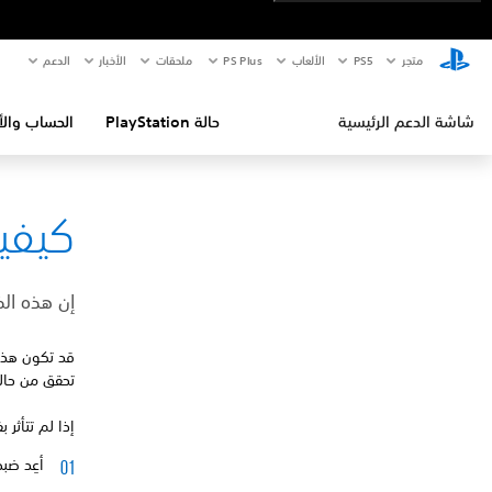
متجر
PS5‏
الألعاب
PS Plus
ملحقات
الأخبار
الدعم
شاشة الدعم الرئيسية
حالة PlayStation
الحساب والأ
كيفية إص
إن هذه الخ
قد تكون هذه 
تحقق من حال
إذا لم تتأثر 
أعِد ضبط إعدادا