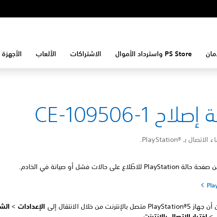
مان
PS Store واسترداد الأموال
الاشتراكات
الألعاب
الأجهزة 
لاح CE-109506-1
ال بـ PlayStation®‎.
Play للاطّلاع على حالات فشل أو صيانة في الخادم.
P متصل بالإنترنت من خلال الانتقال إلى
الإعدادات
>
الش
>
اختبار الاتصال بالإنترنت
.