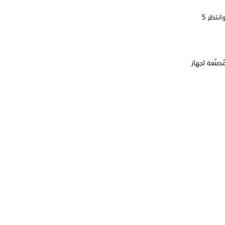
حاول إعادة ضبط اتصال Wi-Fi لديك عبر إيقاف تشغيل المودم و/أو جهاز التوجيه لديك. وانتظر 5
صنّعة لجهاز