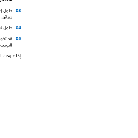
دقائق ق
حاول تس
قد تكون 
التوجيه
إذا عاودت ال