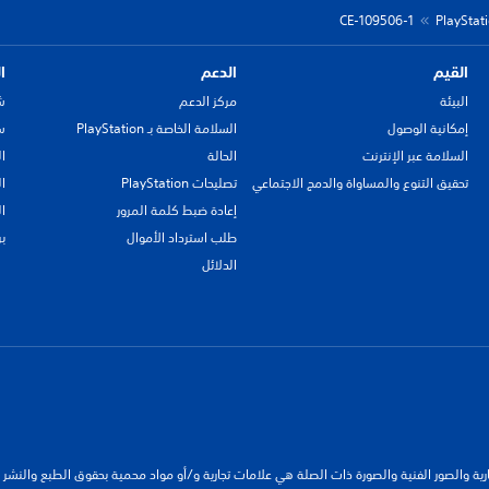
CE-109506-1
القيم
الدعم
ا
البيئة
مركز الدعم
ش
إمكانية الوصول
السلامة الخاصة بـ PlayStation
سي
السلامة عبر الإنترنت
الحالة
ا
تحقيق التنوع والمساواة والدمج الاجتماعي
تصليحات PlayStation
ا
إعادة ضبط كلمة المرور
ا
طلب استرداد الأموال
ب
الدلائل
جارية والصور الفنية والصورة ذات الصلة هي علامات تجارية و/أو مواد محمية بحقوق الطبع والنشر