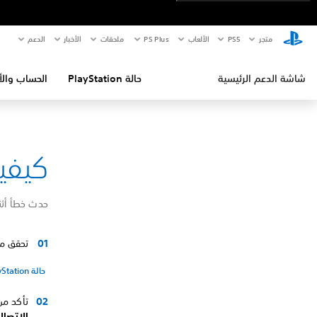
متجر
PS5‏
الألعاب
PS Plus
ملحقات
الأخبار
الدعم
شاشة الدعم الرئيسية
حالة PlayStation
الحساب والأ
كيفية إص
حدث خطأ أثناء الاتص
تحقق من صفحة حالة Station
حالة PlayStation
تأكد من أن جهاز layStation®5
الاتصال