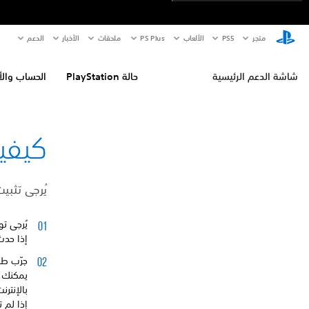
متجر
PS5‏
الألعاب
PS Plus
ملحقات
الأخبار
الدعم
شاشة الدعم الرئيسية
حالة PlayStation
الحساب والأ
كيفية إص
يُرجى تثبي
يُرجى توصيل جهاز PlayStation®5 ب
إذا حدث خطأ
جرّب طر
بالإنترن
إذا لم 