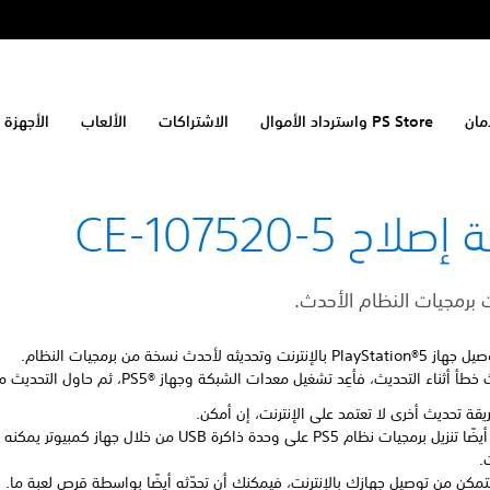
مان
PS Store واسترداد الأموال
الاشتراكات
الألعاب
الأجهزة 
لاح CE-107520-5
ت برمجيات النظام الأحدث.
الإنترنت وتحديثه لأحدث نسخة من برمجيات النظام.
 أثناء التحديث، فأعِد تشغيل معدات الشبكة وجهاز PS5®‎، ثم حاول التحديث مرة أخرى.
يقة تحديث أخرى لا تعتمد على الإنترنت، إن أمكن.
يمكنك أيضًا تنزيل برمجيات نظام PS5 على وحدة ذاكرة USB من خلال جهاز كمبي
ت.
تتمكن من توصيل جهازك بالإنترنت، فيمكنك أن تحدّثه أيضًا بواسطة قرص لعبة ما.