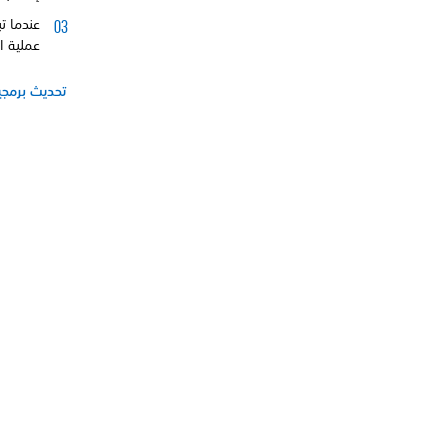
عندما ت
عملية ا
تحديث برمجيا