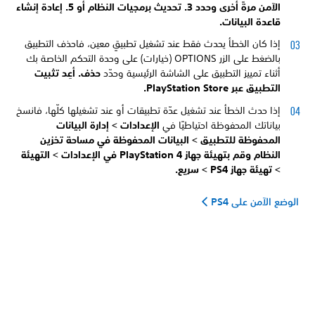
الآمن مرةً أخرى وحدد
3. تحديث برمجيات النظام أو
5. إعادة إنشاء
قاعدة البيانات.
إذا كان الخطأ يحدث فقط عند تشغيل تطبيقٍ معين، فاحذف التطبيق
بالضغط على الزر OPTIONS (خيارات) على وحدة التحكم الخاصة بك
أثناء تمييز التطبيق على الشاشة الرئيسية وحدّد
حذف. أعِد تثبيت
التطبيق عبر PlayStation Store.
إذا حدث الخطأ عند تشغيل عدّة تطبيقات أو عند تشغيلها كلّها، فانسخ
بياناتك المحفوظة احتياطيًا في
الإعدادات >
إدارة البيانات
المحفوظة للتطبيق >
البيانات المحفوظة في مساحة تخزين
النظام وقم بتهيئة جهاز PlayStation 4 في
الإعدادات >
التهيئة
>
تهيئة جهاز PS4 >
سريع.
الوضع الآمن على PS4