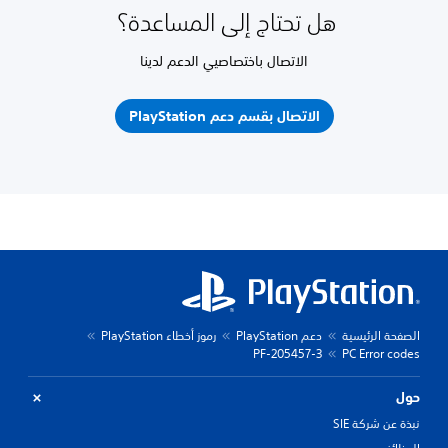
هل تحتاج إلى المساعدة؟
الاتصال باختصاصيي الدعم لدينا
الاتصال بقسم دعم PlayStation
الصفحة الرئيسية
دعم PlayStation
رموز أخطاء PlayStation
PF-205457-3
PC Error codes
حول
نبذة عن شركة SIE