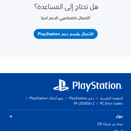
هل تحتاج إلى المساعدة؟
الاتصال باختصاصيي الدعم لدينا
الاتصال بقسم دعم PlayStation
الصفحة الرئيسية
دعم PlayStation
رموز أخطاء PlayStation
PF-205456-2
PC Error codes
حول
نبذة عن شركة SIE