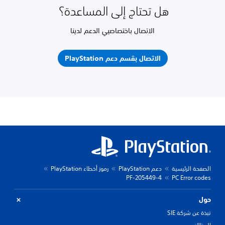
هل تحتاج إلى المساعدة؟
الاتصال باختصاصيي الدعم لدينا
الاتصال بقسم دعم PlayStation
الصفحة الرئيسية
دعم PlayStation
رموز أخطاء PlayStation
PF-205449-4
PC Error codes
حول
نبذة عن شركة SIE