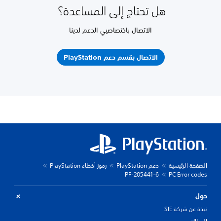
هل تحتاج إلى المساعدة؟
الاتصال باختصاصيي الدعم لدينا
الاتصال بقسم دعم PlayStation
الصفحة الرئيسية
دعم PlayStation
رموز أخطاء PlayStation
PF-205441-6
PC Error codes
حول
نبذة عن شركة SIE