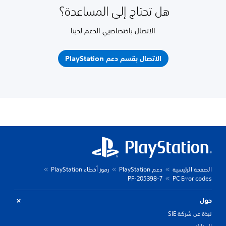
هل تحتاج إلى المساعدة؟
الاتصال باختصاصيي الدعم لدينا
الاتصال بقسم دعم PlayStation
الصفحة الرئيسية
دعم PlayStation
رموز أخطاء PlayStation
PF-205398-7
PC Error codes
حول
نبذة عن شركة SIE