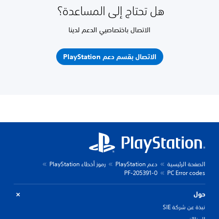
هل تحتاج إلى المساعدة؟
الاتصال باختصاصيي الدعم لدينا
الاتصال بقسم دعم PlayStation
الصفحة الرئيسية
دعم PlayStation
رموز أخطاء PlayStation
PF-205391-0
PC Error codes
حول
نبذة عن شركة SIE