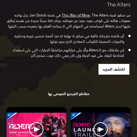
The Alters
من مطور لعبة
This War of Mine
، The Alters هي قصة Jan Dolski، رجل يواجه
صعوبات هائلة على كوكب بعيد، بعيد عن موطنه. يبتكر Jan نسخًا جديدة من نفسه يُطلق
عليها اسم Alters لمساعدته في المهام التي لا يمكنه القيام بها بمفرده بسبب كثرتها.
أدِر قاعدة متحركة عالقة في سباق لا نهاية له ضد أشعة شمس غريبة وخطيرة
والدورات المميتة للكوكب المعادي الذي يدور حولها.
ابنِ علاقاتك مع الـAlters وأثّر على قراراتهم مكتشفًا الخيارات التي على استعداد
لاتخاذها للبقاء على قيد الحياة وإن كان يعني ذلك موت شخص آخر.
اكتشف المزيد
مقاطع الفيديو الموصى بها