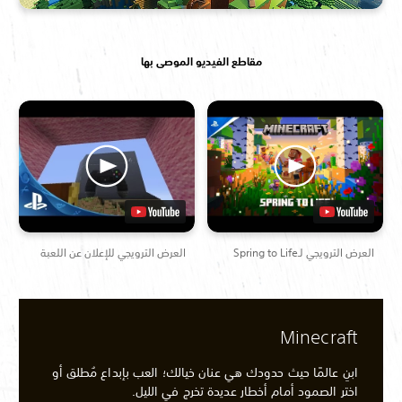
مقاطع الفيديو الموصى بها
العرض الترويجي لـSpring to Life
العرض الترويجي للإعلان عن اللعبة
Minecraft
ابنِ عالمًا حيث حدودك هي عنان خيالك؛ العب بإبداع مُطلق أو
اختر الصمود أمام أخطار عديدة تخرج في الليل.