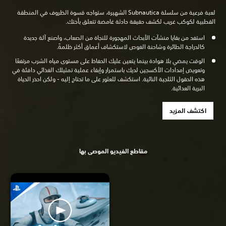
لعبة فرعية من سلسلة Subnautica الشهيرة، ستواجه قسوة الظروف في المنطقة
القطبية لكوكب غريب لكشف حقيقة حادثة غامضة تتعلق بأختك.
استفد من بقايا منشآت الأبحاث المهجورة للنجاة من الصعاب، واصنع آلة جديدة
كالدراجة الطائرة وشاحنة الغوص لاستكشاف أعماق أكثر ظلمةً.
الوقت يمضي بلا هوادة بينما يتعين عليك الحفاظ على مستوى مياه الشرب مرتفعًا
وتعويض إمدادات الأكسجين لديك باستمرار وإبقاء عملية تمثيلك الغذائي دافئة في
هذه الحقول الثلجية النائية. استكشف للعثور على ما تحتاج إليه - ولكن احذر الحياة
البرية العدائية.
اكتشف المزيد
مقاطع الفيديو الموصى بها