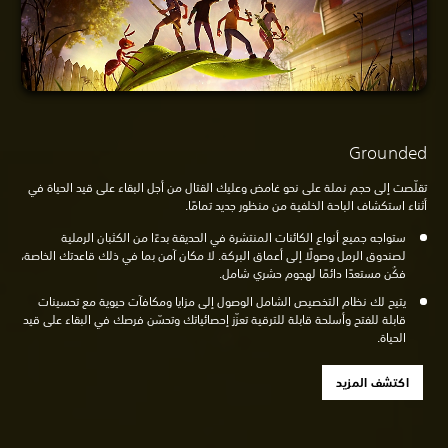
Grounded
تقلّصت إلى حجم نملة على نحو غامض وعليك القتال من أجل البقاء على قيد الحياة في
أثناء استكشاف الباحة الخلفية من منظور جديد تمامًا.
ستواجه جميع أنواع الكائنات المنتشرة في الحديقة بدءًا من الكثبان الرملية
لصندوق الرمل وصولًا إلى أعماق البركة. لا مكان آمن بما في ذلك قاعدتك الخاصة،
فكُن مستعدًا دائمًا لهجوم حشري شامل.
يتيح لك نظام التخصيص الشامل الوصول إلى مزايا ومكافآت حيوية مع تحسينات
قابلة للفتح وأسلحة قابلة للترقية تعزّز إحصائياتك وتحسّن فرصك في البقاء على قيد
الحياة.
اكتشف المزيد