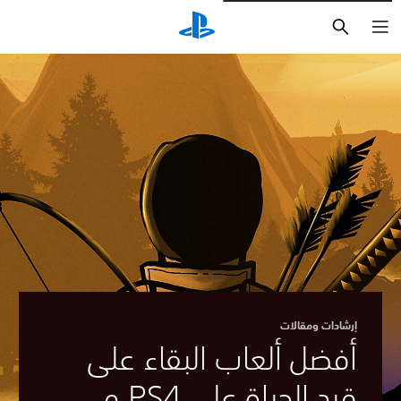
بحث
إرشادات ومقالات
أفضل ألعاب البقاء على
قيد الحياة على PS4 و