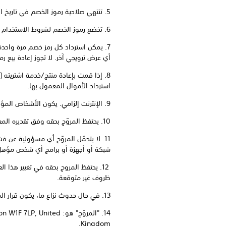
5. تنتهي صلاحية رموز الخصم في تاريخ انتهاء صلاحية رمز الخصم.
6. تخضع رموز الخصم لشروط الاستخدام وأحكامه:
أي عرض ترويجي آخر. لا تجوز إعادة بيع ر
8. إذا قمت بإعادة منتج/خدمة اشتريته (
استرداد الأموال المعمول بها.
9. الإنترنت إلزامي. يكون الأشخاص المؤهلون مسؤولين عن أي رسوم وصول إلى الإنترنت.
10. يحتفظ المروّج بحقه وفق تقديره المعقول في إلغاء تأهيل أي شخص يكون تصرّفه مخالفًا لجوهر هذه الشروط والأحكام أو نيّة العرض.
شبكة أو أجهزة أو برامج أي شخص مؤهل 
12. يحتفظ المروج بحقه في تغيير هذا 
ظروف غير متوقعة.
13. في حال حدوث نزاع ما، يكون قرار المروّج نهائيًا ولا يتمّ الدخول في أي مراسلات أو نقاشات.
14. "المروّج" هو: ted
Kingdom.