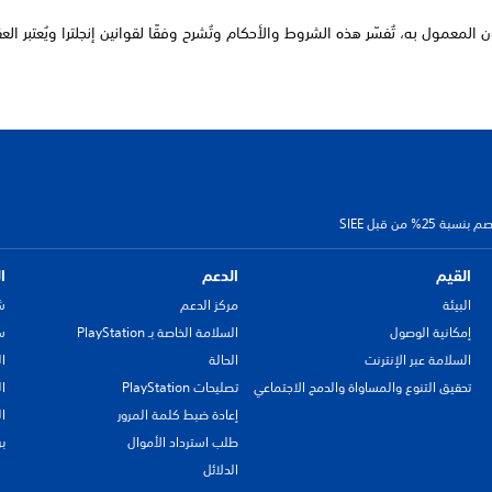
ن المعمول به، تُفسّر هذه الشروط والأحكام وتُشرح وفقًا لقوانين إنجلترا ويُعتبر الع
من قبل SIEE
القيم
الدعم
ا
البيئة
مركز الدعم
ش
إمكانية الوصول
السلامة الخاصة بـ PlayStation
سي
السلامة عبر الإنترنت
الحالة
ا
تحقيق التنوع والمساواة والدمج الاجتماعي
تصليحات PlayStation
ا
إعادة ضبط كلمة المرور
ا
طلب استرداد الأموال
ب
الدلائل