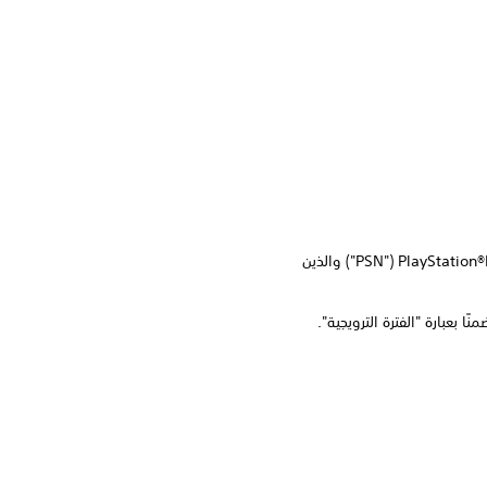
1. إن رمز الخصم في سلة التسوق هذا ("العرض") متوفر للمقيمين في البلدان المشاركة الذين يملكون حسابًا في PlayStation®Network‏ ("PSN") والذين