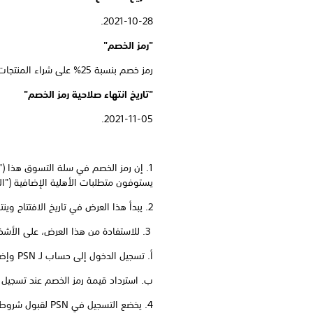
2021-10-28.
"رمز الخصم"
رمز خصم بنسبة 25% على شراء المنتجات المعتمدة في متجر معتمد.
"تاريخ انتهاء صلاحية رمز الخصم"
2021-11-05.
يستوفون متطلبات الأهلية الإضافية ("ا
2. يبدأ هذا العرض في تاريخ الافتتاح وينتهي في تاريخ الانتهاء. ويُشار إلى الفترة الممتدة بين تاريخ الافتتاح وتاريخ الانتهاء ضمنًا بعبارة "الفترة الترويجية".
3. للاستفادة من هذا العرض، على الأشخاص المؤهلين تنفيذ الخطوات التالية أثناء الفترة الترويجية:
أ. تسجيل الدخول إلى حساب لـ PSN وإضافة المنتجات المعتمدة إلى سلة التسوق من المتجر المعتمد؛ و
ب. استرداد قيمة رمز الخصم عند تسجيل 
4. يخضع التسجيل في PSN لقبول شروط خدمة PSN وسياسة الخصوصية.