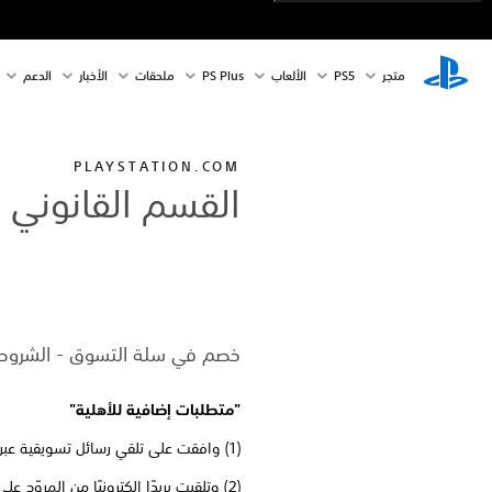
متجر
PS5‏
الألعاب
PS Plus
ملحقات
الأخبار
الدعم
PLAYSTATION.COM
القسم القانوني
خصم في سلة التسوق - الشروط والأحكام لخصم بنسبة 25% 
"متطلبات إضافية للأهلية"
(1) وافقت على تلقي رسائل تسويقية عبر البريد الإلكتروني من المروّج؛ و
(2) وتلقيت بريدًا إلكترونيًا من المروّج على عنوان البريد الإلكتروني المرتبط بمعرّف شبكة PSN الخاص به، يحتوي على رمز الخصم