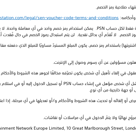
station.com/legal/sen-voucher-code-terms-and-conditions
7. يمكن استرداد كل رمز خصم مرة واحدة فقط لكل حساب PSN. يمكن استخدام رمز خصم واحد في 
موز الخصم. لا تُقدّم أي بدائل نقدية. لن يتم استبدال رموز الخصم في حال فُقدت 
اشتريتها) باستخدام رمز خصم، يكون المبلغ المستردّ مساويًا للمبلغ الذي دفعته مق
11. لا يتحمّل المروّج أي مسؤولية عن فشل أي شخص مؤهل في إنشاء حساب PSN 
أو جهة خارجية من أي نوع.
العرض أو إلغائه أو تحديث هذه الشروط والأحكام و/أو تعديلها في أي مرحلة، إذا اع
ment Network Europe Limited, 10 Great Marlborough Street, London W1F 7LP, Uni