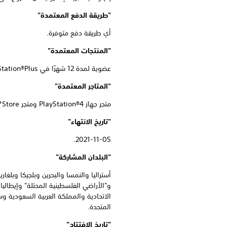
"طريقة الدفع المعتمدة"
أي طريقة دفع متوفرة.
"المنتجات المعتمدة"
عضوية لمدة 12 شهرًا في PlayStation®Plus وعضوية لمدة 3 أشهر في PlayStation®Plus
"المتاجر المعتمدة"
متجر جهاز PlayStation®4 ومتجر PlayStation™Store، باستثناء كل متاجر أجهزة PlayStation® الأخرى والتجارة داخل الألعاب.
"تاريخ الانتهاء"
2021-11-05.
"البلدان المشاركة"
أستراليا والنمسا والبحرين وبلجيكا وبلغا
و"الأراضي الفلسطينية المحتلة" وإيطاليا
الاتحادية والمملكة العربية السعودية وس
المتحدة.
"تاريخ الافتتاح"