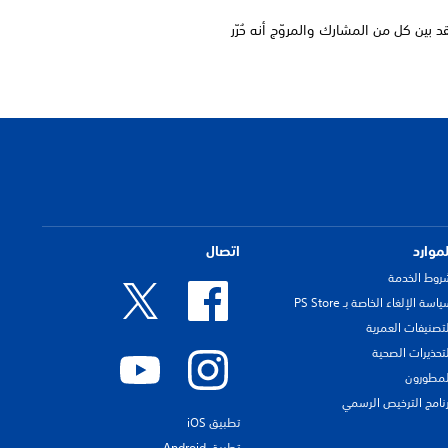
قد بين كل من المشارك والمروّج أنه حُرّر
لموارد
اتصال
روط الخدمة
اسة الإلغاء الخاصة بـ PS Store
لتصنيفات العمرية
لتحذيرات الصحية
لمطورون
رنامج الترخيص الرسمي
تطبيق iOS
تطبيق Android