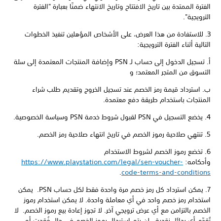
الفترة الممتدة بين تاريخ الافتتاح وتاريخ الانتهاء ضمنًا بعبارة "الفترة
الترويجية".
3. للاستفادة من هذا العرض، على الأشخاص المؤهلين تنفيذ الخطوات
التالية أثناء الفترة الترويجية:
أ. تسجيل الدخول إلى حساب لـ PSN وإضافة المنتجات المعتمدة إلى سلة
التسوق من المتجر المعتمد؛ و
ب. استرداد قيمة رمز الخصم عند تسجيل الخروج وتقديم طلب شراء
المنتجات باستخدام طريقة دفع معتمدة.
4. يخضع التسجيل في PSN لقبول شروط خدمة PSN وسياسة الخصوصية.
5. تنتهي صلاحية رموز الخصم في تاريخ انتهاء صلاحية رمز الخصم.
6. تخضع رموز الخصم لشروط الاستخدام
وأحكامه:
https://www.playstation.com/legal/sen-voucher-
.
code-terms-and-conditions
7. يمكن استرداد كل رمز خصم مرة واحدة فقط لكل حساب PSN. يمكن
استخدام رمز خصم واحد في أي معاملة واحدة. لا يمكن استخدام رموز
الخصم بالتزامن مع أي عرض ترويجي آخر. لا تجوز إعادة بيع رموز الخصم. لا
تُقدّم أي بدائل نقدية. لن يتم استبدال رموز الخصم في حال فُقدت أو