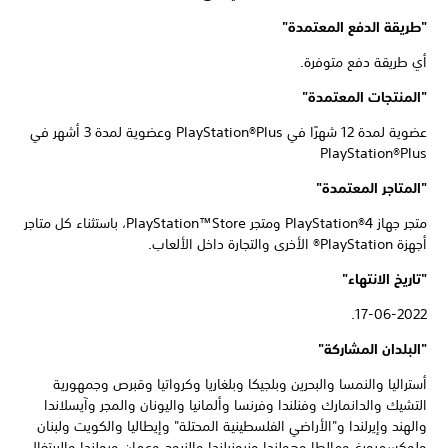
"طريقة الدفع المعتمدة"
أي طريقة دفع متوفرة.
"المنتجات المعتمدة"
عضوية لمدة 12 شهرًا في PlayStation®Plus وعضوية لمدة 3 أشهر في
PlayStation®Plus
"المتاجر المعتمدة"
متجر جهاز PlayStation®4 ومتجر PlayStation™Store، باستثناء كل متاجر
أجهزة PlayStation® الأخرى والتجارة داخل الألعاب.
"تاريخ الانتهاء"
17-06-2022.
"البلدان المشاركة"
أستراليا والنمسا والبحرين وبلجيكا وبلغاريا وكرواتيا وقبرص وجمهورية
التشيك والدانمارك وفنلندا وفرنسا وألمانيا واليونان والمجر وآيسلاندا
والهند وإيرلندا و"الأراضي الفلسطينية المحتلة" وإيطاليا والكويت ولبنان
ولوكسمبورغ ومالطا وهولندا ونيوزيلندا والنروج وعمان وبولندا والبرتغال