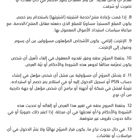
تضررت أو سُرقت.
8. إذا قمت بإعادة منتج/خدمة اشتريته (اشتريتها) باستخدام رمز خصم،
يكون المبلغ المستردّ مساويًا للمبلغ الذي دفعته مقابل المنتج/الخدمة، مع
مراعاة سياسات استرداد الأموال المعمول بها.
9. الإنترنت إلزامي. يكون الأشخاص المؤهلون مسؤولين عن أي رسوم
وصول إلى الإنترنت.
10. يحتفظ المروّج بحقه وفق تقديره المعقول في إلغاء تأهيل أي شخص
يكون تصرّفه مخالفًا لجوهر هذه الشروط والأحكام أو نيّة العرض.
11. لا يتحمّل المروّج أي مسؤولية عن فشل أي شخص مؤهل في إنشاء
حساب PSN أو تسجيل الدخول إليه أو في استلام رمز خصم أو استرداده،
نتيجةً لفشل في شبكة أو أجهزة أو برامج أي شخص مؤهل أو جهة خارجية
من أي نوع.
12. يحتفظ المروج بحقه في تغيير هذا العرض أو إلغائه أو تحديث هذه
الشروط والأحكام و/أو تعديلها في أي مرحلة، إذا اعتبر ذلك ضروريًا أو في
حالة حدوث ظروف غير متوقعة.
13. في حال حدوث نزاع ما، يكون قرار المروّج نهائيًا ولا يتمّ الدخول في أي
مراسلات أو نقاشات.