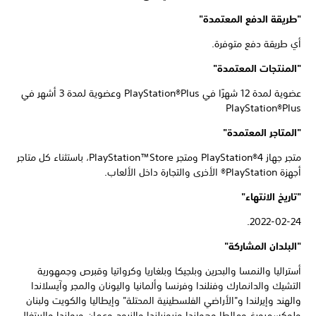
"طريقة الدفع المعتمدة"
أي طريقة دفع متوفرة.
"المنتجات المعتمدة"
عضوية لمدة 12 شهرًا في PlayStation®Plus وعضوية لمدة 3 أشهر في
PlayStation®Plus
"المتاجر المعتمدة"
متجر جهاز PlayStation®4 ومتجر PlayStation™Store، باستثناء كل متاجر
أجهزة PlayStation® الأخرى والتجارة داخل الألعاب.
"تاريخ الانتهاء"
2022-02-24.
"البلدان المشاركة"
أستراليا والنمسا والبحرين وبلجيكا وبلغاريا وكرواتيا وقبرص وجمهورية
التشيك والدانمارك وفنلندا وفرنسا وألمانيا واليونان والمجر وآيسلاندا
والهند وإيرلندا و"الأراضي الفلسطينية المحتلة" وإيطاليا والكويت ولبنان
ولوكسمبورغ ومالطا وهولندا ونيوزيلندا والنروج وعمان وبولندا والبرتغال