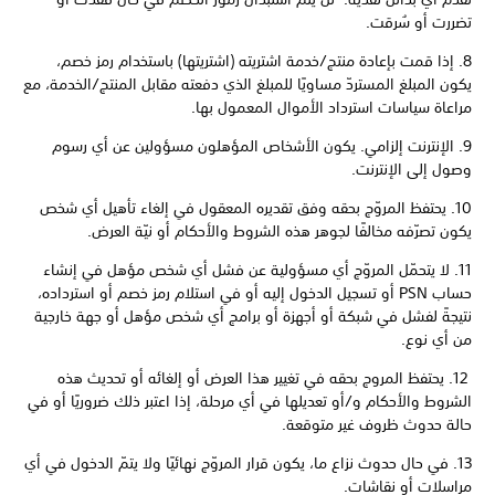
تضررت أو سُرقت.
8. إذا قمت بإعادة منتج/خدمة اشتريته (اشتريتها) باستخدام رمز خصم،
يكون المبلغ المستردّ مساويًا للمبلغ الذي دفعته مقابل المنتج/الخدمة، مع
مراعاة سياسات استرداد الأموال المعمول بها.
9. الإنترنت إلزامي. يكون الأشخاص المؤهلون مسؤولين عن أي رسوم
وصول إلى الإنترنت.
10. يحتفظ المروّج بحقه وفق تقديره المعقول في إلغاء تأهيل أي شخص
يكون تصرّفه مخالفًا لجوهر هذه الشروط والأحكام أو نيّة العرض.
11. لا يتحمّل المروّج أي مسؤولية عن فشل أي شخص مؤهل في إنشاء
حساب PSN أو تسجيل الدخول إليه أو في استلام رمز خصم أو استرداده،
نتيجةً لفشل في شبكة أو أجهزة أو برامج أي شخص مؤهل أو جهة خارجية
من أي نوع.
12. يحتفظ المروج بحقه في تغيير هذا العرض أو إلغائه أو تحديث هذه
الشروط والأحكام و/أو تعديلها في أي مرحلة، إذا اعتبر ذلك ضروريًا أو في
حالة حدوث ظروف غير متوقعة.
13. في حال حدوث نزاع ما، يكون قرار المروّج نهائيًا ولا يتمّ الدخول في أي
مراسلات أو نقاشات.