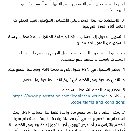
الفترة الممتدة بين تاريخ الافتتاح وتاريخ الانتهاء ضمنًا بعبارة "الفترة
الترويجية".
3. للاستفادة من هذا العرض، على الأشخاص المؤهلين تنفيذ الخطوات
التالية أثناء الفترة الترويجية:
أ. تسجيل الدخول إلى حساب لـ PSN وإضافة المنتجات المعتمدة إلى سلة
التسوق من المتجر المعتمد؛ و
ب. استرداد قيمة رمز الخصم عند تسجيل الخروج وتقديم طلب شراء
المنتجات باستخدام طريقة دفع معتمدة.
4. يخضع التسجيل في PSN لقبول شروط خدمة PSN وسياسة الخصوصية.
5. تنتهي صلاحية رموز الخصم في تاريخ انتهاء صلاحية رمز الخصم.
6. تخضع رموز الخصم لشروط الاستخدام
وأحكامه:
https://www.playstation.com/legal/sen-voucher-
.
code-terms-and-conditions
7. يمكن استرداد كل رمز خصم مرة واحدة فقط لكل حساب PSN. يمكن
استخدام رمز خصم واحد في أي معاملة واحدة. لا يمكن استخدام رموز
الخصم بالتزامن مع أي عرض ترويجي آخر. لا تجوز إعادة بيع رموز الخصم. لا
تُقدّم أي بدائل نقدية. لن يتم استبدال رموز الخصم في حال فُقدت أو