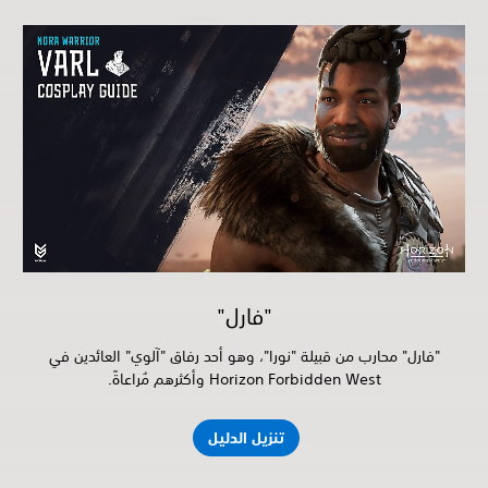
"فارل"
"فارل" محارب من قبيلة "نورا"، وهو أحد رفاق "آلوي" العائدين في
Horizon Forbidden West وأكثرهم مُراعاةً.
تنزيل الدليل