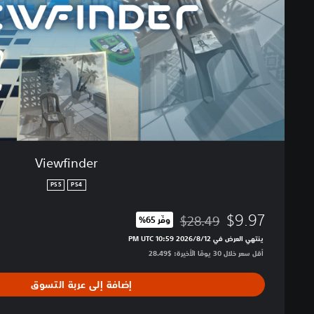
d
e
r
Viewfinder
PS5
PS4
$9.97
$28.49
وفّر 65%‏
مخصوم من السعر الأصلي البالغ $28.49‏
ينتهي العرض في 12‏/8‏/2026 10:59 PM UTC‏
أقل سعر خلال 30 يومًا الأخيرة: $28.49‏
إضافة إلى عربة التسوق