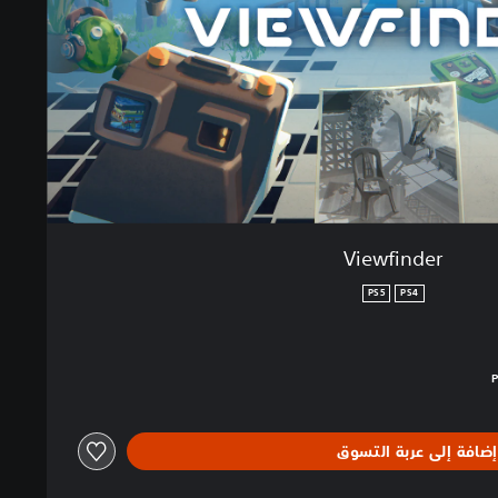
Viewfinder
PS5
PS4
الغ $28.49‏
إضافة إلى عربة التسوق