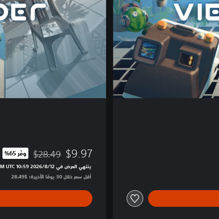
d
e
r
$9.97
$28.49
وفّر 65%‏
مخصوم من السعر الأصلي الب
ينتهي العرض في 12‏/8‏/2026 10:59 PM UTC‏
أقل سعر خلال 30 يومًا الأخيرة: $28.49‏