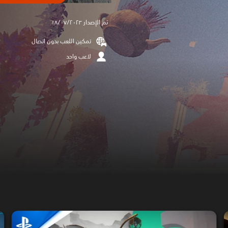
تم الإصدار ١٨/٠٧/٢٠٢٣
تمكين اللعب بدون اتصال
لاعب واحد