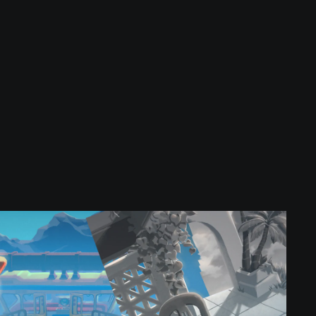
V
i
e
w
f
i
n