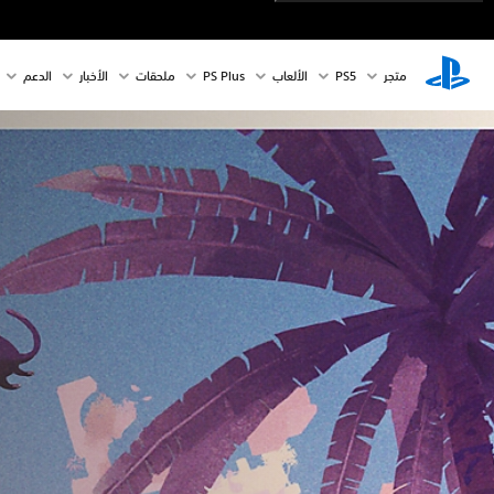
متجر
PS5‏
الألعاب
PS Plus
ملحقات
الأخبار
الدعم