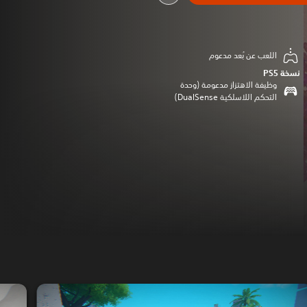
اللعب عن بُعد مدعوم
نسخة PS5‏
وظيفة الاهتزاز مدعومة (وحدة
التحكم اللاسلكية DualSense‏)