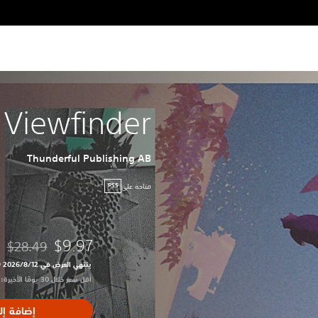
Viewfinder
Thunderful Publishing AB
متاحة على
PS5
$9.97
$28.49
مخصوم من السع
ينتهي العرض في 12‏/8‏/2026 10:59 PM UTC‏
أقل سعر خلال 30 يومًا الأخيرة: $28.49‏
إضافة إل