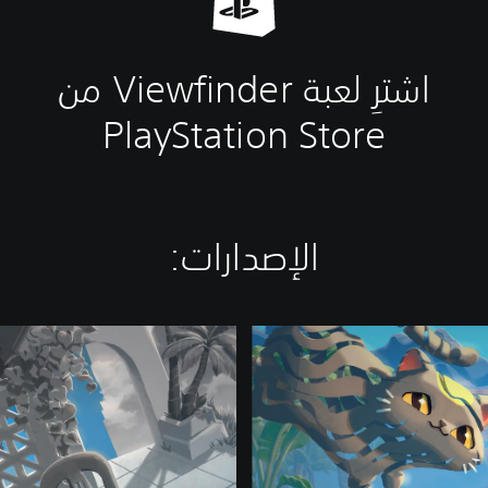
اشترِ لعبة Viewfinder من
PlayStation Store
الإصدارات:‏
V
i
e
w
f
i
n