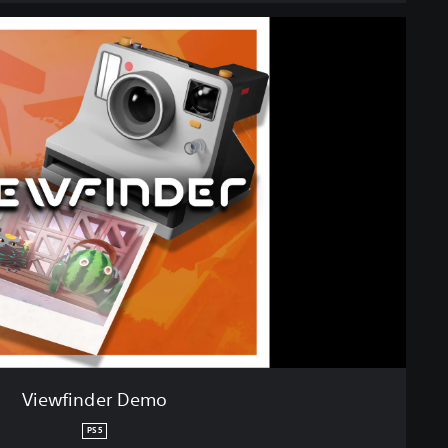
V
i
e
w
f
i
n
d
e
r
D
e
m
o
Viewfinder Demo
PS5