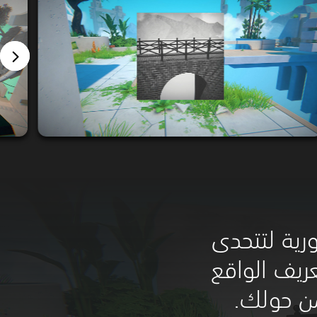
رية لتتحدى
عريف الواقع
ن حولك.