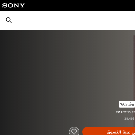
بحث
وفّر 65%‏
ر الأصلي البالغ $28.49‏
ى عربة التسوق