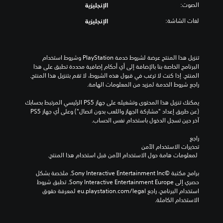
الصوت:
الإنجليزية
لغات الشاشة:
الإنجليزية
تنزيل هذا المنتج عرضة لشروط خدمة‫ PlayStation وشروط استخدام 
البرنامج الخاصة بنا بالإضافة إلى أي أحكام إضافية محددة تطبق على هذا 
المنتج. إذا كنت لا ترغب في قبول هذه الشروط، لا تقم بتنزيل هذا المنتج. 
راجع شروط الخدمة لمزيد من المعلومات الهامة.
يمكنك تنزيل هذا المحتوى وتشغيله على جهاز PS5 الرئيسي المرتبط بحسابك 
(عن طريق إعداد "مشاركة الجهاز واللعب بدون اتصال") وعلى أي جهاز PS5 
آخر حين تسجل الدخول باستخدام نفس الحساب.
راجع 
تحذيرات الاستخدام الآمن
 لمعلومات هامة حول الاستخدام الآمن قبل استخدام هذا المنتج.
برامج مكتبة ©Sony Interactive Entertainment Inc. ملخصة بشكل 
حصري إلى Sony Interactive Entertainment Europe. تطبق شروط 
استخدام البرنامج، راجع eu.playstation.com/legal لمعرفة حقوق 
الاستخدام الكاملة.