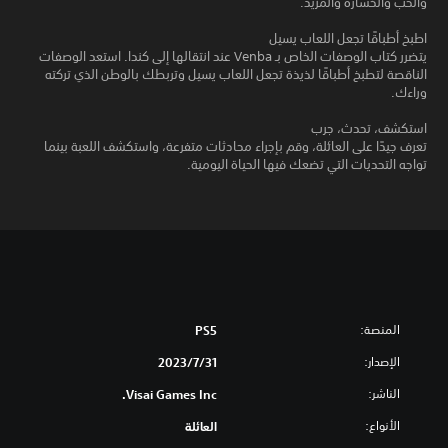
والحب والخسارة والمزيد.
اطبخ أطباقًا تجعل اللعاب يسيل
يتضرر كتاب الوصفات الخاص بـ Venba عند انتقالها إلى كندا. استعد الوصفات
الناقصة لتطبخ أطباقًا لذيذة تجعل اللعاب يسيل وتربطك بالوطن الذي تركته
وراءك.
استكشف، تحدث، جرب
تعرف جيدًا على العائلة، وقم بإجراء محادثات متفرعة، واستكشف اللعبة بينما
تواجه التحديات التي تضعك فيها الحياة اليومية.
المنصة:
PS5
الإصدار:
31‏/7‏/2023
الناشر:
Visai Games Inc.
الأنواع:
العائلة