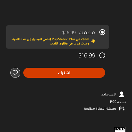
مضمنة
$16.99
مخصوم من السعر الأصلي البالغ $16.99‏
اشترك في PlayStation Plus إضافي للوصول إلى هذه اللعبة
ومئات غيرها في كتالوج الألعاب
$16.99
اشترك
لاعب واحد
نسخة PS5‏
وظيفة الاهتزاز مطلوبة