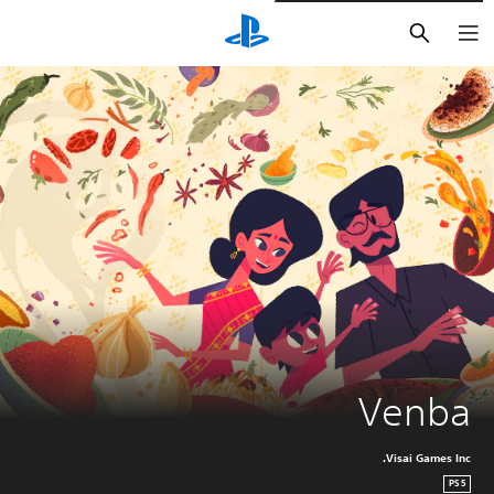
بحث
Venba
Visai Games Inc.
PS5