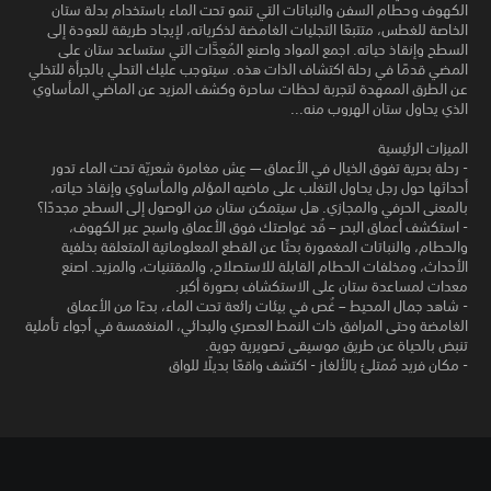
الكهوف وحطام السفن والنباتات التي تنمو تحت الماء باستخدام بدلة ستان
الخاصة للغطس، متتبعًا التجليات الغامضة لذكرياته، لإيجاد طريقة للعودة إلى
السطح وإنقاذ حياته. اجمع المواد واصنع المُعِدَّات التي ستساعد ستان على
المضي قدمًا في رحلة اكتشاف الذات هذه. سيتوجب عليك التحلي بالجرأة للتخلي
عن الطرق الممهدة لتجربة لحظات ساحرة وكشف المزيد عن الماضي المأساوي
الذي يحاول ستان الهروب منه...
الميزات الرئيسية
- رحلة بحرية تفوق الخيال في الأعماق — عِش مغامرة شعريّة تحت الماء تدور
أحداثها حول رجل يحاول التغلب على ماضيه المؤلم والمأساوي وإنقاذ حياته،
بالمعنى الحرفي والمجازي. هل سيتمكن ستان من الوصول إلى السطح مجددًا؟
- استكشف أعماق البحر – قُد غواصتك فوق الأعماق واسبح عبر الكهوف،
والحطام، والنباتات المغمورة بحثًا عن القطع المعلوماتية المتعلقة بخلفية
الأحداث، ومخلفات الحطام القابلة للاستصلاح، والمقتنيات، والمزيد. اصنع
معدات لمساعدة ستان على الاستكشاف بصورة أكبر.
- شاهد جمال المحيط – غُص في بيئات رائعة تحت الماء، بدءًا من الأعماق
الغامضة وحتى المرافق ذات النمط العصري والبدائي، المنغمسة في أجواء تأملية
تنبض بالحياة عن طريق موسيقى تصويرية جوية.
- مكان فريد مُمتلئ بالألغاز - اكتشف واقعًا بديلًا للواق