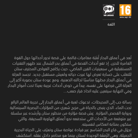
اللغة
تُعد في أعماق البحار لُعْبَة مغامرات قائمة علي قصة تدور أحداثها حول القوة
الغامرة للحزن. إذ تقع أحداث القصة في أعماق بحر الشمال عند ظهور التقنيات
المستقبلية في سبعينيات القرن الماضي، حيث يكافح الغواص المحترف ستان
للتغلب على خسارة تعرض لها غيرت حياته ولعيش مستقبل جديد. تجسد العزلة
في أعماق البحار مظهرًا مناسبًا لحالته الذهنية، ومع عودة ستان بصورة أكبر إلى
العزلة التي فرضها على نفسه، يبدأ في خوض أحداث غريبة بعيدًا تحت أمواج البحار.
وفي النهاية سيتعين عليه اتخاذ قرار صعب...
رسالة حب إلى المحيطات، تدعوك لعبة في أعماق البحار إلى تجربة العالم الرائع
تحت الماء، الذي ينبض بالحياة في مزيج شعري من المؤثرات البصرية السينمائية
ورواية القصص المؤثرة. عِش قصة مؤثرة من منظور ستان وأرشده عبر سلسلة
غير متوقعة من الأحداث التي ستدفعه نحو أعماق الهاوية السحيقة، والتي
ستكون بمثابة انعكاس لنفسيته.
تجوّل في قاع البحر الشاسع عبر قيادة غواصة ستان وتعرّف على الحياة البحرية
الجميلة، وهي الرُفقَة الوحيدة لستان بينما هو محاصر داخل عقله. استكشف