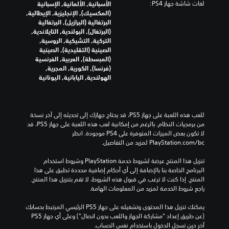
لغات شاشة جهاز PS4:
الأسبانية, الألمانية, الإسبانية
(المكسيك), الإنجليزية, الإيطالية,
البرتغالية (البرازيل), البرتغالية
(البرتغال), البولندية, التايلاندية,
التركية, التشيكية, الروسية,
الصينية (التقليدية), الصينية
(المبسطة), العربية, الفرنسية
(فرنسا), الكورية, المجرية,
الهولندية, اليابانية, اليونانية
للعب هذه اللعبة على جهاز PS5، قد يحتاج جهازك إلى تحديثه إلى آخر نسخة 
من برمجيات النظام. بالرغم من إمكانية لعب هذه اللعبة على جهاز PS5، قد 
لا تكون بعض الميزات المتوفرة على PS4 موجودة. انظر 
‎PlayStation.com/bc لمزيد من التفاصيل.
تنزيل هذا المنتج عرضة لشروط خدمة‫ PlayStation وشروط استخدام 
البرنامج الخاصة بنا بالإضافة إلى أي أحكام إضافية محددة تطبق على هذا 
المنتج. إذا كنت لا ترغب في قبول هذه الشروط، لا تقم بتنزيل هذا المنتج. 
راجع شروط الخدمة لمزيد من المعلومات الهامة.
يمكنك تنزيل هذا المحتوى وتشغيله على جهاز PS5 الرئيسي المرتبط بحسابك 
(عن طريق إعداد "مشاركة الجهاز واللعب بدون اتصال") وعلى أي جهاز PS5 
آخر حين تسجل الدخول باستخدام نفس الحساب.