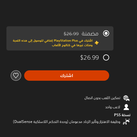
مضمنة
$26.99
مخصوم من السعر الأصلي البالغ $26.99‏
اشترك في PlayStation Plus إضافي للوصول إلى هذه اللعبة
ومئات غيرها في كتالوج الألعاب
$26.99
اشترك
تمكين اللعب بدون اتصال
لاعب واحد
نسخة PS5‏
وظيفة الاهتزاز وتأثير الزناد مدعومان (وحدة التحكم اللاسلكية DualSense‏)