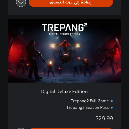
إضافة إلى عربة التسوق
D
i
g
i
t
a
l
D
e
l
u
x
e
Digital Deluxe Edition
E
d
Trepang2 Full Game
i
Trepang2 Season Pass
t
i
$29.99
o
n