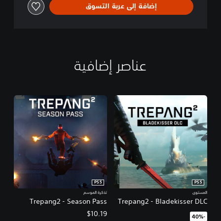
إضافة إلى عربة التسوق
عناصر إضافية
PS5
PS5
المستوى
تذكرة الموسم
Trepang2 - Season Pass
Trepang2 - Bladekisser DLC
$10.19
‏-40%‏