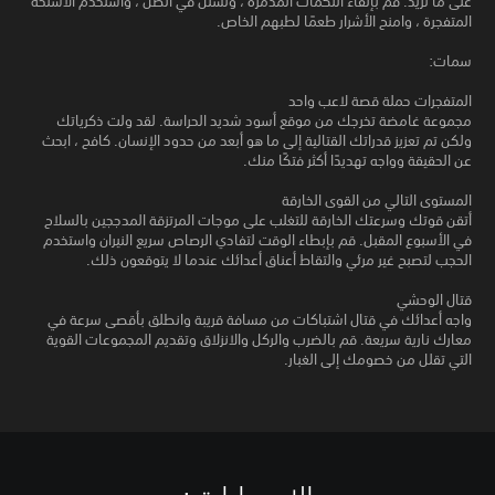
على ما تريد. قم بإلقاء اللكمات المدمرة ، وتسلل في الظل ، واستخدم الأسلحة
المتفجرة ، وامنح الأشرار طعمًا لطبهم الخاص.
سمات:
المتفجرات حملة قصة لاعب واحد
مجموعة غامضة تخرجك من موقع أسود شديد الحراسة. لقد ولت ذكرياتك
ولكن تم تعزيز قدراتك القتالية إلى ما هو أبعد من حدود الإنسان. كافح ، ابحث
عن الحقيقة وواجه تهديدًا أكثر فتكًا منك.
المستوى التالي من القوى الخارقة
أتقن قوتك وسرعتك الخارقة للتغلب على موجات المرتزقة المدججين بالسلاح
في الأسبوع المقبل. قم بإبطاء الوقت لتفادي الرصاص سريع النيران واستخدم
الحجب لتصبح غير مرئي والتقاط أعناق أعدائك عندما لا يتوقعون ذلك.
قتال الوحشي
واجه أعدائك في قتال اشتباكات من مسافة قريبة وانطلق بأقصى سرعة في
معارك نارية سريعة. قم بالضرب والركل والانزلاق وتقديم المجموعات القوية
التي تقلل من خصومك إلى الغبار.