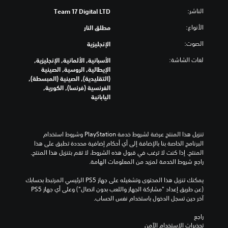
الناشر:
Team 17 Digital LTD
الأنواع:
مطلق النار
الصوت:
الإنجليزية
لغات الشاشة:
الأسبانية, الألمانية, الإنجليزية,
الإيطالية, الروسية, الصينية
(التقليدية), الصينية (المبسطة),
الفرنسية (فرنسا), الكورية,
اليابانية
تنزيل هذا المنتج عرضة لشروط خدمة‫ PlayStation وشروط استخدام 
البرنامج الخاصة بنا بالإضافة إلى أي أحكام إضافية محددة تطبق على هذا 
المنتج. إذا كنت لا ترغب في قبول هذه الشروط، لا تقم بتنزيل هذا المنتج. 
راجع شروط الخدمة لمزيد من المعلومات الهامة.
يمكنك تنزيل هذا المحتوى وتشغيله على جهاز PS5 الرئيسي المرتبط بحسابك 
(عن طريق إعداد "مشاركة الجهاز واللعب بدون اتصال") وعلى أي جهاز PS5 
آخر حين تسجل الدخول باستخدام نفس الحساب.
راجع 
تحذيرات الاستخدام الآمن