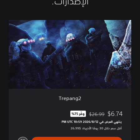
الإصدارات:‏
T
r
e
p
a
n
g
2
Trepang2
$6.74
$26.99
وفّر 75%‏
مخصوم من السعر الأصلي البالغ $26.99‏
ينتهي العرض في 12‏/8‏/2026 10:59 PM UTC‏
أقل سعر خلال 30 يومًا الأخيرة: $26.99‏