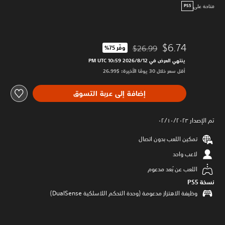
متاحة على
PS5
$6.74
$26.99
وفّر 75%‏
مخصوم من السعر الأصلي البالغ $26.99‏
ينتهي العرض في 12‏/8‏/2026 10:59 PM UTC‏
أقل سعر خلال 30 يومًا الأخيرة: $26.99‏
إضافة إلى عربة التسوق
تم الإصدار ٠٢/١٠/٢٠٢٣
تمكين اللعب بدون اتصال
لاعب واحد
اللعب عن بُعد مدعوم
نسخة PS5‏
وظيفة الاهتزاز مدعومة (وحدة التحكم اللاسلكية DualSense‏)