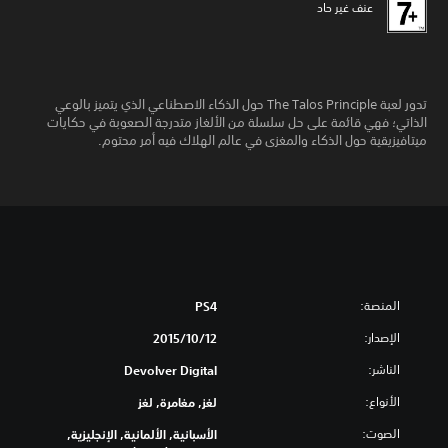
عنف غير حاد
تدور لعبة The Talos Principle حول الذكاء الاصطناعي الذي يتميز بالوعي
الذاتي؛ فهي قائمة على حل سلسلة من الألغاز متدرجة الصعوبة في حكايات
ميتافيزيقية حول الذكاء والمغزى في عالم الهلاك فيه أمر محتوم.
المنصة:
PS4
الإصدار:
12‏/10‏/2015
الناشر:
Devolver Digital
الأنواع:
لغز, مغامرة, لغز
الصوت:
الأسبانية, الألمانية, الإنجليزية,