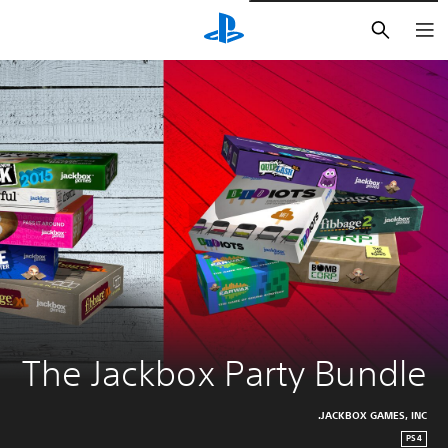
بحث
The Jackbox Party Bundle
JACKBOX GAMES, INC.
PS4