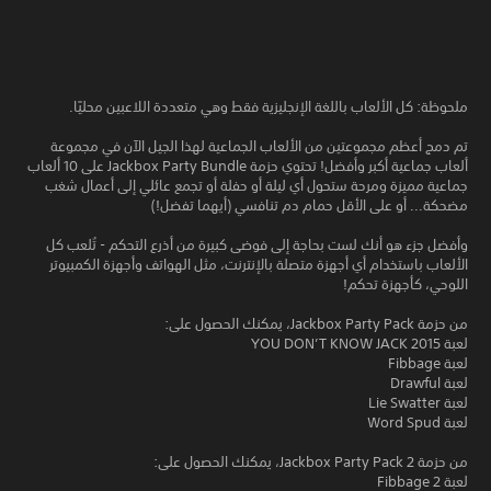
ملحوظة: كل الألعاب باللغة الإنجليزية فقط وهي متعددة اللاعبين محليًا.
تم دمج أعظم مجموعتين من الألعاب الجماعية لهذا الجيل الآن في مجموعة
ألعاب جماعية أكبر وأفضل! تحتوي حزمة Jackbox Party Bundle على 10 ألعاب
جماعية مميزة ومرحة ستحول أي ليلة أو حفلة أو تجمع عائلي إلى أعمال شغب
مضحكة... أو على الأقل حمام دم تنافسي (أيهما تفضل!)
وأفضل جزء هو أنك لست بحاجة إلى فوضى كبيرة من أذرع التحكم - تُلعب كل
الألعاب باستخدام أي أجهزة متصلة بالإنترنت، مثل الهواتف وأجهزة الكمبيوتر
اللوحي، كأجهزة تحكم!
من حزمة Jackbox Party Pack، يمكنك الحصول على:
لعبة YOU DON’T KNOW JACK 2015
لعبة Fibbage
لعبة Drawful
لعبة Lie Swatter
لعبة Word Spud
من حزمة Jackbox Party Pack 2، يمكنك الحصول على:
لعبة Fibbage 2