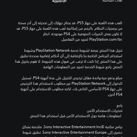
لغات الشاشة:
الإنجليزية
للعب هذه اللعبة على جهاز PS5، قد يحتاج جهازك إلى تحديثه إلى آخر نسخة 
من برمجيات النظام. بالرغم من إمكانية لعب هذه اللعبة على جهاز PS5، قد 
لا تكون بعض الميزات المتوفرة على PS4 موجودة. انظر 
‎PlayStation.com/bc لمزيد من التفاصيل.
تنزيل هذا المنتج عرضة لشروط خدمة PlayStation Network وشروط 
استخدام البرنامج الخاصة بنا بالإضافة إلى أي أحكام إضافية محددة تطبق 
على هذا المنتج. إذا كنت لا ترغب في قبول هذه الشروط، لا تقوم بتنزيل هذا 
المنتج. راجع شروط الخدمة لمزيد من المعلومات الهامة.
مبلغ يدفع مرة واحدة مقابل ترخيص للتنزيل على عدة أجهزة PS4. تسجيل 
الدخول إلى PlayStation Network غير مطلوب لاستخدام هذا الترخيص 
على جهاز PS4 الأساسي الخاص بك، لكنه مطلوب للاستخدام على أجهزة 
PS4 أخرى.
راجع 
تحذيرات الاستخدام الآمن
 لمعلومات هامة حول الاستخدام الآمن قبل استخدام هذا المنتج.
برامج مكتبة ©Sony Interactive Entertainment Inc. ملخصة بشكل 
حصري إلى Sony Interactive Entertainment Europe. تطبق شروط 