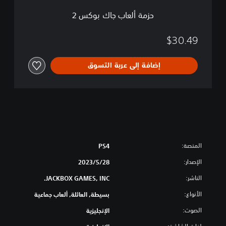
ب
حزمة ألعاب جاك بوكس 2
و
ك
س
$30.49
2
إضافة إلى عربة التسوق
المنصة:
PS4
الإصدار:
28‏/5‏/2023
الناشر:
JACKBOX GAMES, INC.
الأنواع:
بسيطة, العائلة, ألعاب جماعية
الصوت:
الإنجليزية