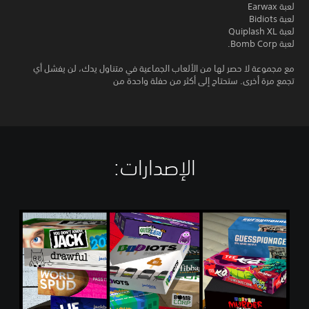
لعبة Earwax
لعبة Bidiots
لعبة Quiplash XL
لعبة Bomb Corp.
مع مجموعة لا حصر لها من الألعاب الجماعية في متناول يدك، لن يفشل أي
تجمع مرة أخرى. ستحتاج إلى أكثر من حفلة واحدة من
الإصدارات:‏
T
h
e
J
a
c
k
b