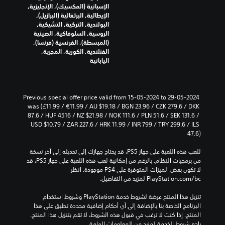
الإسبانية (المكسيك), الإنجليزية,
الإيطالية, البرتغالية (البرازيل),
البولندية, التركية, التشيكية,
الروسية, السلوفاكية, الصينية
(المبسطة), الفرنسية (فرنسا),
الفنلندية, الكورية, المجرية,
اليابانية
Previous special offer price valid from 15-05-2024 to 29-05-2024 
was (£11.99 / €11.99 / AU $19.18 / BGN 23.96 / CZK 279.6 / DKK 
87.6 / HUF 4516 / NZ $21.98 / NOK 111.6 / PLN 51.6 / SEK 131.6 / 
USD $10.79 / ZAR 227.6 / HRK 11.99 / INR 799 / TRY 299.6 / ILS 
47.6)
للعب هذه اللعبة على جهاز PS5، قد يحتاج جهازك إلى تحديثه إلى آخر نسخة 
من برمجيات النظام. بالرغم من إمكانية لعب هذه اللعبة على جهاز PS5، قد 
لا تكون بعض الميزات المتوفرة على PS4 موجودة. انظر 
‎PlayStation.com/bc لمزيد من التفاصيل.
تنزيل هذا المنتج عرضة لشروط خدمة‫ PlayStation وشروط استخدام 
البرنامج الخاصة بنا بالإضافة إلى أي أحكام إضافية محددة تطبق على هذا 
المنتج. إذا كنت لا ترغب في قبول هذه الشروط، لا تقم بتنزيل هذا المنتج. 
راجع شروط الخدمة لمزيد من المعلومات الهامة.