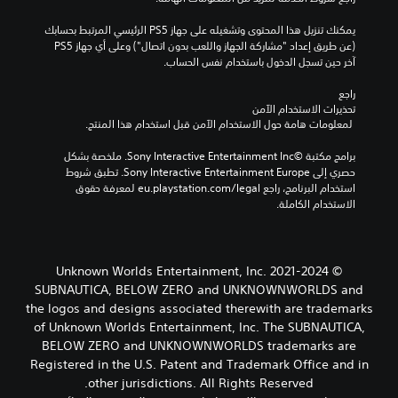
يمكنك تنزيل هذا المحتوى وتشغيله على جهاز PS5 الرئيسي المرتبط بحسابك 
(عن طريق إعداد "مشاركة الجهاز واللعب بدون اتصال") وعلى أي جهاز PS5 
آخر حين تسجل الدخول باستخدام نفس الحساب.
راجع 
تحذيرات الاستخدام الآمن
 لمعلومات هامة حول الاستخدام الآمن قبل استخدام هذا المنتج.
برامج مكتبة ©Sony Interactive Entertainment Inc. ملخصة بشكل 
حصري إلى Sony Interactive Entertainment Europe. تطبق شروط 
استخدام البرنامج، راجع eu.playstation.com/legal لمعرفة حقوق 
الاستخدام الكاملة.
© 2021-2024 Unknown Worlds Entertainment, Inc.
SUBNAUTICA, BELOW ZERO and UNKNOWNWORLDS and
the logos and designs associated therewith are trademarks
of Unknown Worlds Entertainment, Inc. The SUBNAUTICA,
BELOW ZERO and UNKNOWNWORLDS trademarks are
Registered in the U.S. Patent and Trademark Office and in
other jurisdictions. All Rights Reserved.