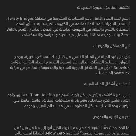
اكتشف المناطق الحيوية المجهولة
اسبح تحت الضوء الأزرق، وعبر المساحات المقوَّسة في منطقة Twisty Bridges.
استمتع بالبلورات المتلألئة العملاقة في الكهوف الكريستالية. تسلّق القمم
المغطاة بالثلوج وانطلق في الكهوف الجليدية في الحوض الجليدي. تُقدّم Below
Zero بيئات جديدة تمامًا للبقاء على قيد الحياة والدراسة والاستكشاف.
ابنِ المساكن والمركبات
ابقَ على قيد الحياة في المناخ القاسي من خلال بناء المساكن الكبيرة، وجمع
الموارد، وصناعة المعدّات. انطلق عبر السهول الثلجية بواسطة الدرّاجة الحوّامة
Snowfox. تجوَّل في المناطق الحيوية الساحرة والمحفوفة بالمخاطر في مركبة
Seatruck الخاصة بك.
ابحث عن أشكال الحياة الغريبة
شيء غير مُكتَشف يتربّص في كل زاوية. اسبح عبر Titan Holefish العملاق، واجه
التنين الشبح الذي يطاردك، وقم بزيارة مخلوقات البطريق الرائعة. حافظ على
تركيزك ودهائك. ليست كل المخلوقات في هذا العالم الغريب ودودة.
بحر من الإثارة والغموض
ما الذي حدث حقًا لشقيقتك؟ من هم الغرباء الذين أتوا إلى هنا من قبل؟ هل
سنجد عزاءنا في معرفة الحقيقة؟ تُعدّ لعبة Below Zero امتدادًا لقصة عالم