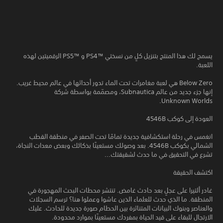
يسمح لك هذا المنتج بتنزيل كلٍ من نسختي PS4™‎ و PS5™‎ الرقميتين لهذه
اللعبة.
Below Zero هي لعبة مغامرات تحت الماء تدور أحداثها في عالم محيط غريب.
إنها جزء جديد من عالم Subnautica، ومصمّمة بواسطة شركة
Unknown Worlds.
العودة إلى كوكب 4546B
انغمس في رحلة استكشافية جديدة تمامًا تحت الصفر في منطقة القطب
الشمالي بكوكب 4546B. بعد وصولك مستعينًا بذكائك وبعض معدات النجاة،
تشرع في التحقيق في ما حدث لشقيقتك...
اكتشف الحقيقة
غادر ألتيرا على عجلٍ بعد حادث غامض. تنتشر محطات البحث المهجورة في
المنطقة. ما الذي حدث للعلماء الذين عاشوا وعملوا هنا؟ ترسم السجلات
والعناصر وبنوك البيانات المتناثرة بين الحطام صورة جديدة للحادث. عليك
الارتجال للبقاء على قيد الحياة بمفردك مستعينًا بموارد محدودة.