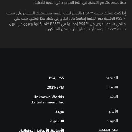
Subnautica، مع التعمّق في اللغز الموجود في اللعبة الأصلية.
إذا كنت تمتلك نسخة PS4™‎ بالفعل لهذه اللعبة، فسيمكنك الحصول على نسخة
PS5™‎ الرقمية دون تكلفة إضافية ولن تحتاج إلى شراء هذا المنتج. يجب على
مالكي نسخة القرص من PS4™‎ إدخالها في PS5™‎ كلما كانوا يرغبون في تنزيل
نسخة PS5™‎ الرقمية أو تشغيلها. لن يتمكن المالكون
المنصة:
PS4, PS5
الإصدار:
13‏/5‏/2021
الناشر:
Unknown Worlds
Entertainment, Inc.
الأنواع:
فريدة
الصوت:
الإنجليزية
لغات الشاشة:
الأسبانية, الألمانية, الأوكرانية,